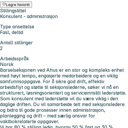
Lagre favoritt
Stillingstittel
Konsulent - administrasjon
Type ansettelse
Fast, deltid
Antall stillinger
2
Arbeidsspråk
Norsk
Barselseksjonen ved Ahus er en stor og kompleks enhet
med høyt tempo, engasjerte medarbeidere og en viktig
samfunnsoppgave. For å sikre god drift, effektiv
arbeidsflyt og støtte til seksjonslederne, søker vi nå en
strukturert, løsningsorientert og serviceinnstilt lederstøtte.
Som konsulent med lederstøtte vil du være viktig i den
daglige driften. Du vil samarbeide tett med seksjonsledere
og bidra til gode prosesser innen administrasjon,
planlegging og drift – med særlig ansvar for
vaktbokrelaterte oppgaver.
Vi har 80 % stilling ledig, hvorav 50 % fast og 30 %