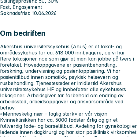
Stillingsprosent: 50, 30%
Fast, Engasjement
Søknadsfrist: 10.06.2026
Om bedriften
Akershus universitetssykehus
(Ahus) er et lokal- og
områdesykehus for ca. 618 000 innbyggere, og vi har
flere lokasjoner noe som gjør at man kan jobbe på tvers i
foretaket. Hovedoppgavene er pasientbehandling,
forskning, undervisning og pasientopplæring. Vi har
pasienttilbud innen somatikk, psykisk helsevern og
rusbehandling. Tjenestestedet er imidlertid Akershus
universitetssykehus HF og innbefatter alle sykehusets
lokasjoner. Arbeidsgiver tar forbehold om endring av
arbeidssted, arbeidsoppgaver og ansvarsområde ved
behov.
«Menneskelig nær – faglig sterk» er vår visjon
Kvinneklinikken
har ca. 5000 fødsler årlig og gir et
fullverdig føde- og barseltilbud. Avdeling for gynekologi er
ledende innen dagkirurgi og har stor poliklinisk virksomhet