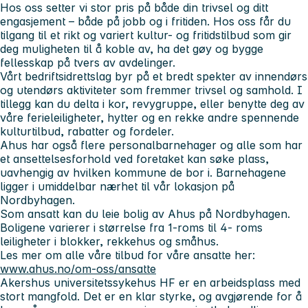
Hos oss setter vi stor pris på både din trivsel og ditt
engasjement – både på jobb og i fritiden. Hos oss får du
tilgang til et rikt og variert kultur- og fritidstilbud som gir
deg muligheten til å koble av, ha det gøy og bygge
fellesskap på tvers av avdelinger.
Vårt bedriftsidrettslag byr på et bredt spekter av innendørs
og utendørs aktiviteter som fremmer trivsel og samhold. I
tillegg kan du delta i kor, revygruppe, eller benytte deg av
våre ferieleiligheter, hytter og en rekke andre spennende
kulturtilbud, rabatter og fordeler.
Ahus har også flere personalbarnehager og alle som har
et ansettelsesforhold ved foretaket kan søke plass,
uavhengig av hvilken kommune de bor i. Barnehagene
ligger i umiddelbar nærhet til vår lokasjon på
Nordbyhagen.
Som ansatt kan du leie bolig av Ahus på Nordbyhagen.
Boligene varierer i størrelse fra 1-roms til 4- roms
leiligheter i blokker, rekkehus og småhus.
Les mer om alle våre tilbud for våre ansatte her:
www.ahus.no/om-oss/ansatte
Akershus universitetssykehus HF er en arbeidsplass med
stort mangfold. Det er en klar styrke, og avgjørende for å