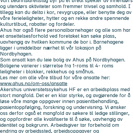
Vårt bedriftsidrettslag byr på et bredt spekter av innendørs
og utendørs aktiviteter som fremmer trivsel og samhold. I
tillegg kan du delta i kor, revygruppe, eller benytte deg av
våre ferieleiligheter, hytter og en rekke andre spennende
kulturtilbud, rabatter og fordeler.
Ahus har også flere personalbarnehager og alle som har
et ansettelsesforhold ved foretaket kan søke plass,
uavhengig av hvilken kommune de bor i. Barnehagene
ligger i umiddelbar nærhet til vår lokasjon på
Nordbyhagen.
Som ansatt kan du leie bolig av Ahus på Nordbyhagen.
Boligene varierer i størrelse fra 1-roms til 4- roms
leiligheter i blokker, rekkehus og småhus.
Les mer om alle våre tilbud for våre ansatte her:
www.ahus.no/om-oss/ansatte
Akershus universitetssykehus HF er en arbeidsplass med
stort mangfold. Det er en klar styrke, og avgjørende for å
løse våre mange oppgaver innen pasientbehandling,
pasientoppfølging, forskning og undervisning. Vi ønsker
oss derfor også et mangfold av søkere til ledige stillinger,
og oppfordrer alle kvalifiserte til å søke, uavhengig av
identitet og bakgrunn. Arbeidsgiver tar forbehold om
endring av arbeidssted, arbeidsoppgaver og