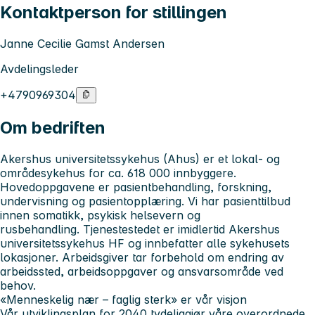
Kontaktperson for stillingen
Janne Cecilie Gamst Andersen
Avdelingsleder
+4790969304
Om bedriften
Akershus universitetssykehus
(Ahus) er et lokal- og
områdesykehus for ca. 618 000 innbyggere.
Hovedoppgavene er pasientbehandling, forskning,
undervisning og pasientopplæring. Vi har pasienttilbud
innen somatikk, psykisk helsevern og
rusbehandling. Tjenestestedet er imidlertid Akershus
universitetssykehus HF og innbefatter alle sykehusets
lokasjoner. Arbeidsgiver tar forbehold om endring av
arbeidssted, arbeidsoppgaver og ansvarsområde ved
behov.
«Menneskelig nær – faglig sterk» er vår visjon
Vår utviklingsplan for 2040 tydeliggjør våre overordnede