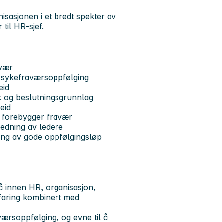
isasjonen i et bredt spekter av
til HR-sjef.
avær
r sykefraværsoppfølging
eid
ak og beslutningsgrunnlag
eid
g forebygger fravær
edning av ledere
ling av gode oppfølgingsløp
å innen HR, organisasjon,
rfaring kombinert med
værsoppfølging, og evne til å