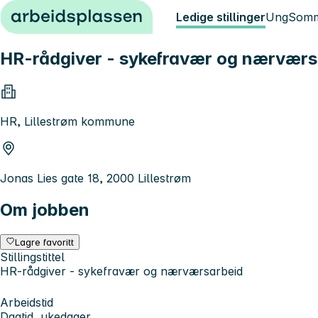
Hopp til innhold
Ledige stillinger
Ung
Somm
HR-rådgiver - sykefravær og nærværs
HR, Lillestrøm kommune
Jonas Lies gate 18, 2000 Lillestrøm
Om jobben
Lagre favoritt
Stillingstittel
HR-rådgiver - sykefravær og nærværsarbeid
Arbeidstid
Dagtid, ukedager