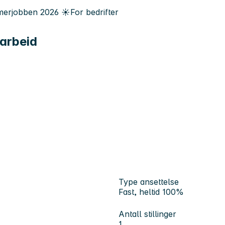
erjobben
2026
☀️
For bedrifter
arbeid
Type ansettelse
Fast, heltid 100%
Antall stillinger
1