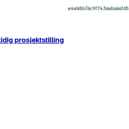
e4eb8b76c9f743aeba66fd5
idig prosjektstilling