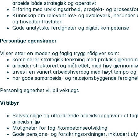
arbeide både strategisk og operativt
Erfaring med utviklingsarbeid, prosjekt- og prosessf
Kunnskap om relevant lov- og avtaleverk, herunder 
og hovedtariffavtalen
Gode analytiske ferdigheter og digital kompetanse
Personlige egenskaper
Vi ser etter en moden og faglig trygg rådgiver som:
kombinerer strategisk tenkning med praktisk gjennom
arbeider strukturert og målrettet, med høy gjennomf
trives i en variert arbeidshverdag med høyt tempo og s
har gode samarbeids- og relasjonsbyggende ferdighe
Personlig egnethet vil bli vektlagt.
Vi tilbyr
Selvstendige og utfordrende arbeidsoppgaver i et fag
arbeidsmiljø
Muligheter for fag-/kompetanseutvikling
Gode pensjons- og forsikringsordninger, inkludert ul