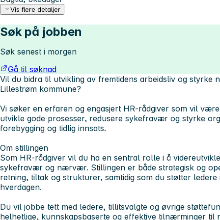
Vis flere detaljer
Søk på jobben
Søk senest i morgen
Gå til søknad
Vil du bidra til utvikling av fremtidens arbeidsliv og styr
Lillestrøm kommune?
Vi søker en erfaren og engasjert HR-rådgiver som vil være 
utvikle gode prosesser, redusere sykefravær og styrke or
forebygging og tidlig innsats.
Om stillingen
Som HR-rådgiver vil du ha en sentral rolle i å videreutvik
sykefravær og nærvær. Stillingen er både strategisk og operat
retning, tiltak og strukturer, samtidig som du støtter ledere
hverdagen.
Du vil jobbe tett med ledere, tillitsvalgte og øvrige støttefun
helhetlige, kunnskapsbaserte og effektive tilnærminger til