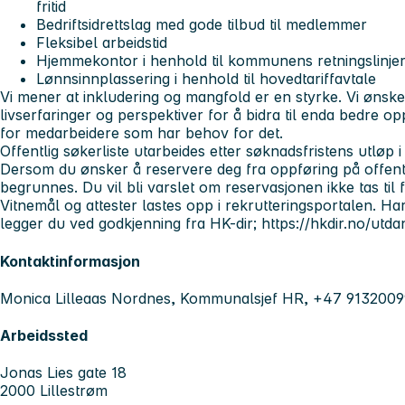
fritid
Bedriftsidrettslag med gode tilbud til medlemmer
Fleksibel arbeidstid
Hjemmekontor i henhold til kommunens retningslinjer
Lønnsinnplassering i henhold til hovedtariffavtale
Vi mener at inkludering og mangfold er en styrke. Vi ønsk
livserfaringer og perspektiver for å bidra til enda bedre opp
for medarbeidere som har behov for det.
Offentlig søkerliste utarbeides etter søknadsfristens utløp
Dersom du ønsker å reservere deg fra oppføring på offentl
begrunnes. Du vil bli varslet om reservasjonen ikke tas til 
Vitnemål og attester lastes opp i rekrutteringsportalen. Ha
legger du ved godkjenning fra HK-dir; https://hkdir.no/utda
Kontaktinformasjon
Monica Lilleaas Nordnes, Kommunalsjef HR, +47 9132009
Arbeidssted
Jonas Lies gate 18
2000 Lillestrøm