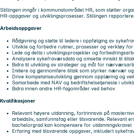
Stillingen inngår i kommunalområdet HR, som støtter organ
HR-oppgaver og utviklingsprosesser. Stillingen rapporterer 
Arbeidsoppgaver
Rådgivning og støtte til ledere i oppfølging av sykefr
Utvikle og forbedre rutiner, prosesser og verktøy fo
Lede og delta i utviklingsprosjekter og forbedringsarb
Analysere sykefraværsdata og omsette innsikt til tilt
Bidra til utvikling av strategier og mål for nærværsarb
Initiere og gjennomføre tiltak som styrker nærvær o
Drive kompetanseutvikling gjennom opplæring og veil
Samarbeide med NAV og bedriftshelsetjeneste i utvik
Bidra innen andre HR-fagområder ved behov
Kvalifikasjoner
Relevant høyere utdanning, fortrinnsvis på masterniv
arbeidsliv, samfunnsfag eller tilsvarende. Relevant e
bachelorgrad kan kompensere for utdanningskravet
Erfaring med tilsvarende oppgaver, inkludert sykefra