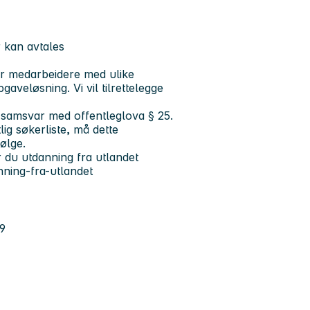
 kan avtales
er medarbeidere med ulike
gaveløsning. Vi vil tilrettelegge
 i samsvar med offentleglova § 25.
ig søkerliste, må dette
følge.
r du utdanning fra utlandet
nning-fra-utlandet
9