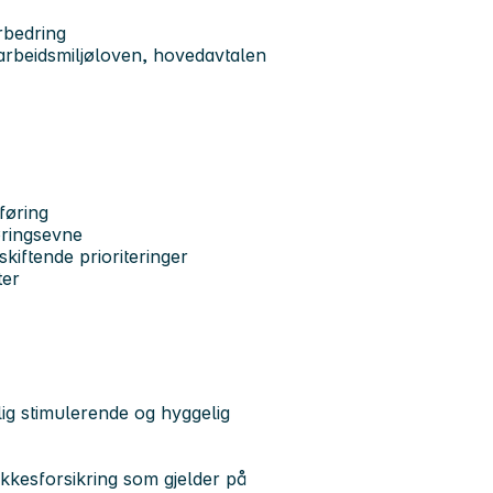
orbedring
arbeidsmiljøloven, hovedavtalen
føring
øringsevne
kiftende prioriteringer
ter
lig stimulerende og hyggelig
ykkesforsikring som gjelder på