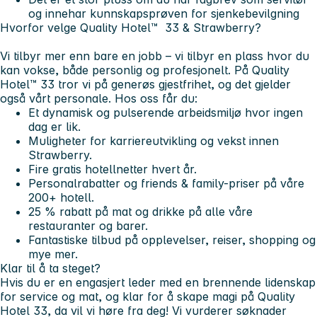
og innehar kunnskapsprøven for sjenkebevilgning
Hvorfor velge Quality Hotel™ 33 & Strawberry?
Vi tilbyr mer enn bare en jobb – vi tilbyr en plass hvor du
kan vokse, både personlig og profesjonelt. På Quality
Hotel™ 33 tror vi på generøs gjestfrihet, og det gjelder
også vårt personale. Hos oss får du:
Et dynamisk og pulserende arbeidsmiljø hvor ingen
dag er lik.
Muligheter for karriereutvikling og vekst innen
Strawberry.
Fire gratis hotellnetter hvert år.
Personalrabatter og friends & family-priser på våre
200+ hotell.
25 % rabatt på mat og drikke på alle våre
restauranter og barer.
Fantastiske tilbud på opplevelser, reiser, shopping og
mye mer.
Klar til å ta steget?
Hvis du er en engasjert leder med en brennende lidenskap
for service og mat, og klar for å skape magi på Quality
Hotel 33, da vil vi høre fra deg! Vi vurderer søknader