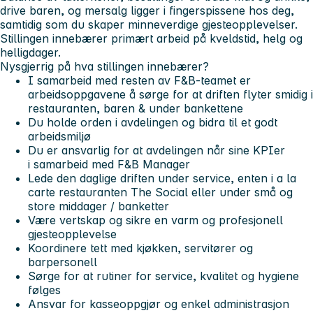
drive baren, og mersalg ligger i fingerspissene hos deg,
samtidig som du skaper minneverdige gjesteopplevelser.
Stillingen innebærer primært arbeid på kveldstid, helg og
helligdager.
Nysgjerrig på hva stillingen innebærer?
I samarbeid med resten av F&B-teamet er
arbeidsoppgavene å sørge for at driften flyter smidig i
restauranten, baren & under bankettene
Du holde orden i avdelingen og bidra til et godt
arbeidsmiljø
Du er ansvarlig for at avdelingen når sine KPIer
i samarbeid med F&B Manager
Lede den daglige driften under service, enten i a la
carte restauranten The Social eller under små og
store middager / banketter
Være vertskap og sikre en varm og profesjonell
gjesteopplevelse
Koordinere tett med kjøkken, servitører og
barpersonell
Sørge for at rutiner for service, kvalitet og hygiene
følges
Ansvar for kasseoppgjør og enkel administrasjon