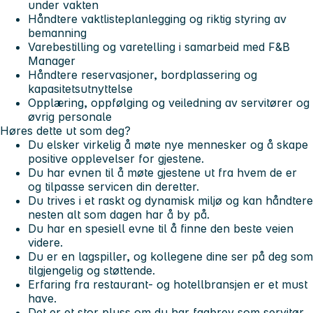
under vakten
Håndtere vaktlisteplanlegging og riktig styring av
bemanning
Varebestilling og varetelling i samarbeid med F&B
Manager
Håndtere reservasjoner, bordplassering og
kapasitetsutnyttelse
Opplæring, oppfølging og veiledning av servitører og
øvrig personale
Høres dette ut som deg?
Du elsker virkelig å møte nye mennesker og å skape
positive opplevelser for gjestene.
Du har evnen til å møte gjestene ut fra hvem de er
og tilpasse servicen din deretter.
Du trives i et raskt og dynamisk miljø og kan håndtere
nesten alt som dagen har å by på.
Du har en spesiell evne til å finne den beste veien
videre.
Du er en lagspiller, og kollegene dine ser på deg som
tilgjengelig og støttende.
Erfaring fra restaurant- og hotellbransjen er et must
have.
Det er et stor pluss om du har fagbrev som servitør