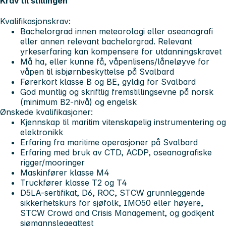
Krav til stillingen
Kvalifikasjonskrav:
Bachelorgrad innen meteorologi eller oseanografi
eller annen relevant bachelorgrad. Relevant
yrkeserfaring kan kompensere for utdanningskravet
Må ha, eller kunne få, våpenlisens/låneløyve for
våpen til isbjørnbeskyttelse på Svalbard
Førerkort klasse B og BE, gyldig for Svalbard
God muntlig og skriftlig fremstillingsevne på norsk
(minimum B2-nivå) og engelsk
Ønskede kvalifikasjoner:
Kjennskap til maritim vitenskapelig instrumentering og
elektronikk
Erfaring fra maritime operasjoner på Svalbard
Erfaring med bruk av CTD, ACDP, oseanografiske
rigger/mooringer
Maskinfører klasse M4
Truckfører klasse T2 og T4
D5LA-sertifikat, D6, ROC, STCW grunnleggende
sikkerhetskurs for sjøfolk, IMO50 eller høyere,
STCW Crowd and Crisis Management, og godkjent
sjømannslegeattest