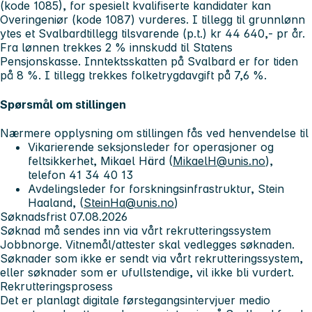
(kode 1085), for spesielt kvalifiserte kandidater kan
Overingeniør (kode 1087) vurderes. I tillegg til grunnlønn
ytes et Svalbardtillegg tilsvarende (p.t.) kr 44 640,- pr år.
Fra lønnen trekkes 2 % innskudd til Statens
Pensjonskasse. Inntektsskatten på Svalbard er for tiden
på 8 %. I tillegg trekkes folketrygdavgift på 7,6 %.
Spørsmål om stillingen
Nærmere opplysning om stillingen fås ved henvendelse til
Vikarierende seksjonsleder for operasjoner og
feltsikkerhet, Mikael Härd (
MikaelH@unis.no
),
telefon 41 34 40 13
Avdelingsleder for forskningsinfrastruktur, Stein
Haaland, (
SteinHa@unis.no
)
Søknadsfrist 07.08.2026
Søknad må sendes inn via vårt rekrutteringssystem
Jobbnorge. Vitnemål/attester skal vedlegges søknaden.
Søknader som ikke er sendt via vårt rekrutteringssystem,
eller søknader som er ufullstendige, vil ikke bli vurdert.
Rekrutteringsprosess
Det er planlagt digitale førstegangsintervjuer medio