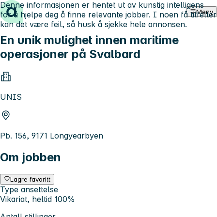
Denne informasjonen er hentet ut av kunstig intelligens
Hopp til innhold
Meny
for å hjelpe deg å finne relevante jobber. I noen få tilfeller
kan det være feil, så husk å sjekke hele annonsen.
En unik mulighet innen maritime
operasjoner på Svalbard
UNIS
Pb. 156, 9171 Longyearbyen
Om jobben
Lagre favoritt
Type ansettelse
Vikariat, heltid 100%
Antall stillinger