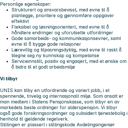
Personlige egenskaper:
Strukturert og ansvarsbevisst, med evne til å
planlegge, prioritere og gjennomføre oppgaver
effektivt
Fleksibel og løsningsorientert, med evne til å
håndtere endringer og uforutsette utfordringer
Gode samarbeids- og kommunikasjonsevner, samt
evne til å bygge gode relasjoner
Lærevillig og tilpasningsdyktig, med evne til raskt å
tilegne seg ny kunnskap og kompetanse
Serviceinnstilt, positiv og engasjert, med et ønske om
å bidra til et godt arbeidsmiljø
Vi tilbyr
UNIS kan tilby en utfordrende og variert jobb, i et
spennende, trivelig og internasjonalt miljø. Som ansatt er
man medlem i Statens Pensjonskasse, som tilbyr en av
markedets beste ordninger for alderspensjon. Vi tilbyr
også gode forsikringsordninger og subsidiert tjenestebolig i
henhold til gjeldende regelverk.
Stillingen er plassert i stillingskode Avdelingsingeniør