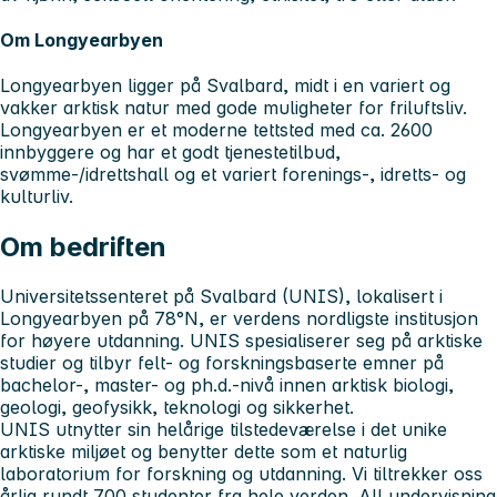
Om Longyearbyen
Longyearbyen ligger på Svalbard, midt i en variert og
vakker arktisk natur med gode muligheter for friluftsliv.
Longyearbyen er et moderne tettsted med ca. 2600
innbyggere og har et godt tjenestetilbud,
svømme-/idrettshall og et variert forenings-, idretts- og
kulturliv.
Om bedriften
Universitetssenteret på Svalbard (UNIS), lokalisert i
Longyearbyen på 78°N, er verdens nordligste institusjon
for høyere utdanning. UNIS spesialiserer seg på arktiske
studier og tilbyr felt- og forskningsbaserte emner på
bachelor-, master- og ph.d.-nivå innen arktisk biologi,
geologi, geofysikk, teknologi og sikkerhet.
UNIS utnytter sin helårige tilstedeværelse i det unike
arktiske miljøet og benytter dette som et naturlig
laboratorium for forskning og utdanning. Vi tiltrekker oss
årlig rundt 700 studenter fra hele verden. All undervisning