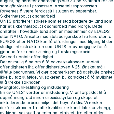
august, og deretter andregangsintervju på Svalbard for de
som går videre i prosessen. Ansettelsesprosessen
forventes å være ferdigstilt i slutten av september.
Sikkerhetspolitisk samarbeid
UNIS prioriterer søkere som er statsborgere av land som
har et sikkerhetspolitisk samarbeid med Norge. Dette
omfatter i hovedsak land som er medlemmer av EU/EØS
eller NATO. Ansatte med statsborgerskap fra land utenfor
EU/EØS eller NATO kan få utfordringer med tilgang til den
statlige infrastrukturen som UNIS er avhengig av for å
gjennomføre undervisning og forskningsarbeid.
Søknad unntatt offentlighet
Det er mulig å be om å få navnet/søknaden unntatt
offentligheten iht. offentlighetsloven § 25. Ønsket må i
tilfelle begrunnes. Vi gjør oppmerksom på at skulle ønsket
ikke bli tatt til følge, vil søkeren bli kontaktet å få mulighet
til å trekke søknaden.
Mangfold, likestilling og inkludering
En av UNIS' verdier er inkludering. Vi er forpliktet til å
oppnå mangfold innen arbeidsstyrken og skape et
inkluderende arbeidsmiljø i det høye Arktis. Vi ønsker
derfor søknader fra alle kvalifiserte kandidater uavhengig
av kjønn, seksuell orientering, etnisitet, tro eller alder.