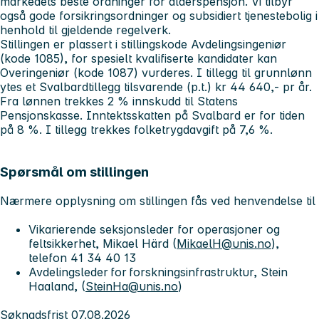
markedets beste ordninger for alderspensjon. Vi tilbyr
også gode forsikringsordninger og subsidiert tjenestebolig i
henhold til gjeldende regelverk.
Stillingen er plassert i stillingskode Avdelingsingeniør
(kode 1085), for spesielt kvalifiserte kandidater kan
Overingeniør (kode 1087) vurderes. I tillegg til grunnlønn
ytes et Svalbardtillegg tilsvarende (p.t.) kr 44 640,- pr år.
Fra lønnen trekkes 2 % innskudd til Statens
Pensjonskasse. Inntektsskatten på Svalbard er for tiden
på 8 %. I tillegg trekkes folketrygdavgift på 7,6 %.
Spørsmål om stillingen
Nærmere opplysning om stillingen fås ved henvendelse til
Vikarierende seksjonsleder for operasjoner og
feltsikkerhet, Mikael Härd (
MikaelH@unis.no
),
telefon 41 34 40 13
Avdelingsleder for forskningsinfrastruktur, Stein
Haaland, (
SteinHa@unis.no
)
Søknadsfrist 07.08.2026