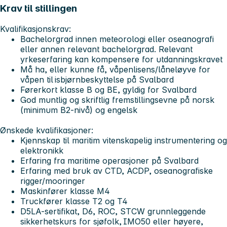
Krav til stillingen
Kvalifikasjonskrav:
Bachelorgrad innen meteorologi eller oseanografi
eller annen relevant bachelorgrad. Relevant
yrkeserfaring kan kompensere for utdanningskravet
Må ha, eller kunne få, våpenlisens/låneløyve for
våpen til isbjørnbeskyttelse på Svalbard
Førerkort klasse B og BE, gyldig for Svalbard
God muntlig og skriftlig fremstillingsevne på norsk
(minimum B2-nivå) og engelsk
Ønskede kvalifikasjoner:
Kjennskap til maritim vitenskapelig instrumentering og
elektronikk
Erfaring fra maritime operasjoner på Svalbard
Erfaring med bruk av CTD, ACDP, oseanografiske
rigger/mooringer
Maskinfører klasse M4
Truckfører klasse T2 og T4
D5LA-sertifikat, D6, ROC, STCW grunnleggende
sikkerhetskurs for sjøfolk, IMO50 eller høyere,