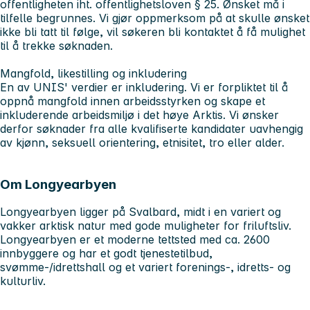
offentligheten iht. offentlighetsloven § 25. Ønsket må i
tilfelle begrunnes. Vi gjør oppmerksom på at skulle ønsket
ikke bli tatt til følge, vil søkeren bli kontaktet å få mulighet
til å trekke søknaden.
Mangfold, likestilling og inkludering
En av UNIS' verdier er inkludering. Vi er forpliktet til å
oppnå mangfold innen arbeidsstyrken og skape et
inkluderende arbeidsmiljø i det høye Arktis. Vi ønsker
derfor søknader fra alle kvalifiserte kandidater uavhengig
av kjønn, seksuell orientering, etnisitet, tro eller alder.
Om Longyearbyen
Longyearbyen ligger på Svalbard, midt i en variert og
vakker arktisk natur med gode muligheter for friluftsliv.
Longyearbyen er et moderne tettsted med ca. 2600
innbyggere og har et godt tjenestetilbud,
svømme-/idrettshall og et variert forenings-, idretts- og
kulturliv.