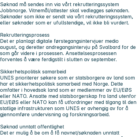
Søknad må sendes inn via vårt rekrutteringssystem
Jobbnorge. Vitnemål/attester skal vedlegges søknaden.
Søknader som ikke er sendt via vårt rekrutteringssystem,
eller søknader som er ufullstendige, vil ikke bli vurdert.
Rekrutteringsprosess
Det er planlagt digitale førstegangsintervjuer medio
august, og deretter andregangsintervju på Svalbard for de
som går videre i prosessen. Ansettelsesprosessen
forventes å være ferdigstilt i slutten av september.
Sikkerhetspolitisk samarbeid
UNIS prioriterer søkere som er statsborgere av land som
har et sikkerhetspolitisk samarbeid med Norge. Dette
omfatter i hovedsak land som er medlemmer av EU/EØS
eller NATO. Ansatte med statsborgerskap fra land utenfor
EU/EØS eller NATO kan få utfordringer med tilgang til den
statlige infrastrukturen som UNIS er avhengig av for å
gjennomføre undervisning og forskningsarbeid.
Søknad unntatt offentlighet
Det er mulig å be om å få navnet/søknaden unntatt