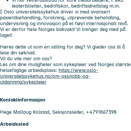
Vi har velferdstilbud for våre medarbeidere, f. eks.
teaterbilletter, bedriftskor, bedriftsidrettslag m.m.
I Oslo universitetssykehus driver vi med avansert
pasientbehandling, forskning, utprøvende behandling,
undervisning og innovasjon på et høyt internasjonalt nivå.
Vi er derfor hele Norges bakvakt! Vi trenger deg med på
laget!
Høres dette ut som en stilling for deg? Vi gleder oss til å
lese din søknad.
Vil du vite mer om oss?
Les om dine muligheter som sykepleier ved Norges største
helsefaglige arbeidsplass:
https://www.oslo-
universitetssykehus.no/om-oss/jobb-og-
utdanning/sykepleier
Kontaktinformasjon
Hege Mallaug Kolstad, Seksjonsleder, +4791867398
Arbeidssted