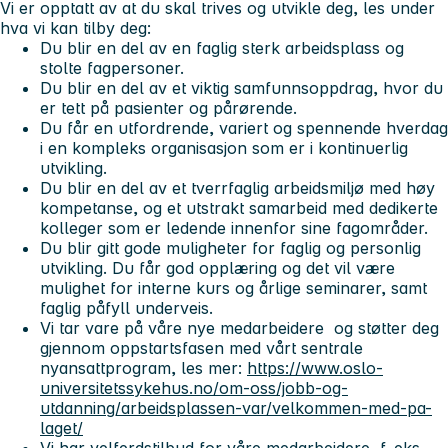
Vi er opptatt av at du skal trives og utvikle deg, les under
hva vi kan tilby deg:
Du blir en del av en faglig sterk arbeidsplass og
stolte fagpersoner.
Du blir en del av et viktig samfunnsoppdrag, hvor du
er tett på pasienter og pårørende.
Du får en utfordrende, variert og spennende hverdag
i en kompleks organisasjon som er i kontinuerlig
utvikling.
Du blir en del av et tverrfaglig arbeidsmiljø med høy
kompetanse, og et utstrakt samarbeid med dedikerte
kolleger som er ledende innenfor sine fagområder.
Du blir gitt gode muligheter for faglig og personlig
utvikling. Du får god opplæring og det vil være
mulighet for interne kurs og årlige seminarer, samt
faglig påfyll underveis.
Vi tar vare på våre nye medarbeidere og støtter deg
gjennom oppstartsfasen med vårt sentrale
nyansattprogram, les mer:
https://www.oslo-
universitetssykehus.no/om-oss/jobb-og-
utdanning/arbeidsplassen-var/velkommen-med-pa-
laget/