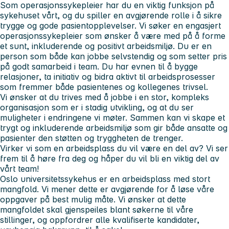
Som operasjonssykepleier har du en viktig funksjon på
sykehuset vårt, og du spiller en avgjørende rolle i å sikre
trygge og gode pasientopplevelser. Vi søker en engasjert
operasjonssykepleier som ønsker å være med på å forme
et sunt, inkluderende og positivt arbeidsmiljø. Du er en
person som både kan jobbe selvstendig og som setter pris
på godt samarbeid i team. Du har evnen til å bygge
relasjoner, ta initiativ og bidra aktivt til arbeidsprosesser
som fremmer både pasientenes og kollegenes trivsel.
Vi ønsker at du trives med å jobbe i en stor, kompleks
organisasjon som er i stadig utvikling, og at du ser
muligheter i endringene vi møter. Sammen kan vi skape et
trygt og inkluderende arbeidsmiljø som gir både ansatte og
pasienter den støtten og tryggheten de trenger.
Virker vi som en arbeidsplass du vil være en del av? Vi ser
frem til å høre fra deg og håper du vil bli en viktig del av
vårt team!
Oslo universitetssykehus er en arbeidsplass med stort
mangfold. Vi mener dette er avgjørende for å løse våre
oppgaver på best mulig måte. Vi ønsker at dette
mangfoldet skal gjenspeiles blant søkerne til våre
stillinger, og oppfordrer alle kvalifiserte kandidater,