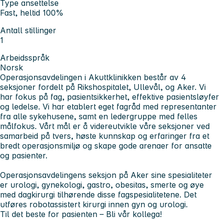
Type ansettelse
Fast, heltid 100%
Antall stillinger
1
Arbeidsspråk
Norsk
Operasjonsavdelingen i Akuttklinikken består av 4
seksjoner fordelt på Rikshospitalet, Ullevål, og Aker. Vi
har fokus på fag, pasientsikkerhet, effektive pasientsløyfer
og ledelse. Vi har etablert eget fagråd med representanter
fra alle sykehusene, samt en ledergruppe med felles
målfokus. Vårt mål er å videreutvikle våre seksjoner ved
samarbeid på tvers, høste kunnskap og erfaringer fra et
bredt operasjonsmiljø og skape gode arenaer for ansatte
og pasienter.
Operasjonsavdelingens seksjon på Aker sine spesialiteter
er urologi, gynekologi, gastro, obesitas, smerte og øye
med dagkirurgi tilhørende disse fagspesialitetene. Det
utføres robotassistert kirurgi innen gyn og urologi.
Til det beste for pasienten – Bli vår kollega!