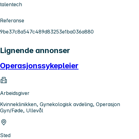
talentech
Referanse
9be37c8a547c489d83253e1ba036a880
Lignende annonser
Operasjonssykepleier
Arbeidsgiver
Kvinneklinikken, Gynekologisk avdeling, Operasjon
Gyn/Føde, Ullevål
Sted