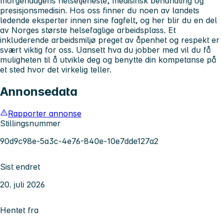
morgendagens helsetjeneste, medisinsk behandling og
presisjonsmedisin. Hos oss finner du noen av landets
ledende eksperter innen sine fagfelt, og her blir du en del
av Norges største helsefaglige arbeidsplass. Et
inkluderende arbeidsmiljø preget av åpenhet og respekt er
svært viktig for oss. Uansett hva du jobber med vil du få
muligheten til å utvikle deg og benytte din kompetanse på
et sted hvor det virkelig teller.
Annonsedata
Rapporter annonse
Stillingsnummer
90d9c98e-5a3c-4e76-840e-10e7dde127a2
Sist endret
20. juli 2026
Hentet fra