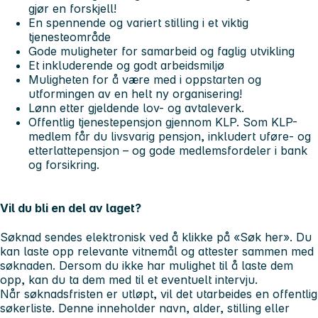
gjør en forskjell!
En spennende og variert stilling i et viktig
tjenesteområde
Gode muligheter for samarbeid og faglig utvikling
Et inkluderende og godt arbeidsmiljø
Muligheten for å være med i oppstarten og
utformingen av en helt ny organisering!
Lønn etter gjeldende lov- og avtaleverk.
Offentlig tjenestepensjon gjennom KLP. Som KLP-
medlem får du livsvarig pensjon, inkludert uføre- og
etterlattepensjon – og gode medlemsfordeler i bank
og forsikring.
Vil du bli en del av laget?
Søknad sendes elektronisk ved å klikke på «Søk her». Du
kan laste opp relevante vitnemål og attester sammen med
søknaden. Dersom du ikke har mulighet til å laste dem
opp, kan du ta dem med til et eventuelt intervju.
Når søknadsfristen er utløpt, vil det utarbeides en offentlig
søkerliste. Denne inneholder navn, alder, stilling eller