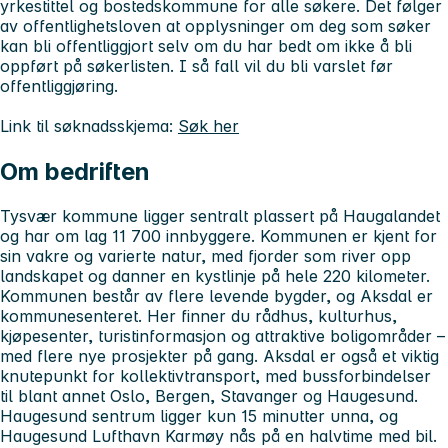
yrkestittel og bostedskommune for alle søkere. Det følger
av offentlighetsloven at opplysninger om deg som søker
kan bli offentliggjort selv om du har bedt om ikke å bli
oppført på søkerlisten. I så fall vil du bli varslet før
offentliggjøring.
Link til søknadsskjema:
Søk her
Om bedriften
Tysvær kommune ligger sentralt plassert på Haugalandet
og har om lag 11 700 innbyggere. Kommunen er kjent for
sin vakre og varierte natur, med fjorder som river opp
landskapet og danner en kystlinje på hele 220 kilometer.
Kommunen består av flere levende bygder, og Aksdal er
kommunesenteret. Her finner du rådhus, kulturhus,
kjøpesenter, turistinformasjon og attraktive boligområder –
med flere nye prosjekter på gang. Aksdal er også et viktig
knutepunkt for kollektivtransport, med bussforbindelser
til blant annet Oslo, Bergen, Stavanger og Haugesund.
Haugesund sentrum ligger kun 15 minutter unna, og
Haugesund Lufthavn Karmøy nås på en halvtime med bil.