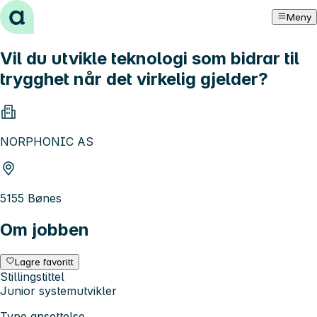
Hopp til innhold
Meny
Vil du utvikle teknologi som bidrar til
trygghet når det virkelig gjelder?
NORPHONIC AS
5155 Bønes
Om jobben
Lagre favoritt
Stillingstittel
Junior systemutvikler
Type ansettelse