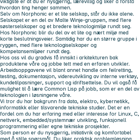
viktigste er at du er nysgjerrig, lærevillig og liker å forstå
hvordan ting henger sammen.
Selv om Norphonic er et lite selskap, står du ikke alene.
Selskapet er en del av Malte Winje-gruppen, med flere
søsterselskaper og et bredere teknologimiljø rundt seg.
Hos Norphonic blir du del av et lite og nært miljø med
korte beslutningsveier. Samtidig har du en større gruppe i
ryggen, med flere teknologiselskaper og
kompetansemiljøer rundt deg.
Hos oss vil du gradvis få innsikt i arkitekturen bak
produktene våre og jobbe tett med en erfaren utvikler.
Arbeidsoppgavene vil blant annet handle om feilretting,
testing, dokumentasjon, videreutvikling av interne verktøy,
kundetilpasninger, support og idriftsettelse. Du vil også få
mulighet til å lære Common Lisp på jobb, som er en del av
teknologien i løsningene våre.
Vi tror du har bakgrunn fra data, elektro, kybernetikk,
informatikk eller tilsvarende tekniske studier. Det er en
fordel om du har erfaring med eller interesse for Linux, C,
nettverk, embedded/systemnær utvikling, funksjonell
programmering eller egne tekniske prosjekter.
Som person er du nysgjerrig, initiativrik og komfortabel
med å stille spørsmål. Du liker praktisk problemløsning,