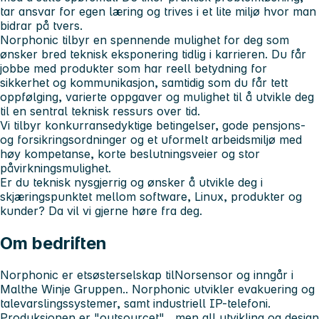
tar ansvar for egen læring og trives i et lite miljø hvor man
bidrar på tvers.
Norphonic tilbyr en spennende mulighet for deg som
ønsker bred teknisk eksponering tidlig i karrieren. Du får
jobbe med produkter som har reell betydning for
sikkerhet og kommunikasjon, samtidig som du får tett
oppfølging, varierte oppgaver og mulighet til å utvikle deg
til en sentral teknisk ressurs over tid.
Vi tilbyr konkurransedyktige betingelser, gode pensjons-
og forsikringsordninger og et uformelt arbeidsmiljø med
høy kompetanse, korte beslutningsveier og stor
påvirkningsmulighet.
Er du teknisk nysgjerrig og ønsker å utvikle deg i
skjæringspunktet mellom software, Linux, produkter og
kunder? Da vil vi gjerne høre fra deg.
Om bedriften
Norphonic er etsøsterselskap tilNorsensor og inngår i
Malthe Winje Gruppen.. Norphonic utvikler evakuering og
talevarslingssystemer, samt industriell IP-telefoni.
Produksjonen er "outsourcet" , men all utvikling og design