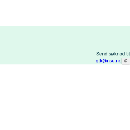
Send søknad til
glk@nse.no