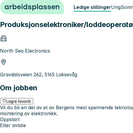
Hopp til innhold
Ledige stillinger
Ung
Somm
Produksjonselektroniker/loddeoperatør 
North Sea Electronics
Gravdalsveien 262, 5165 Laksevåg
Om jobben
Lagre favoritt
Vil du bli en del av et av Bergens mest spennende teknolog
montering av elektronikk.
Oppstart
Etter avtale