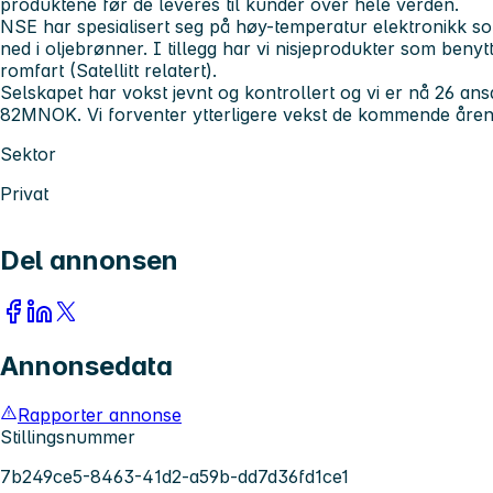
produktene før de leveres til kunder over hele verden.
NSE har spesialisert seg på høy-temperatur elektronikk s
ned i oljebrønner. I tillegg har vi nisjeprodukter som benyt
romfart (Satellitt relatert).
Selskapet har vokst jevnt og kontrollert og vi er nå 26 ans
82MNOK. Vi forventer ytterligere vekst de kommende åren
Sektor
Privat
Del annonsen
Annonsedata
Rapporter annonse
Stillingsnummer
7b249ce5-8463-41d2-a59b-dd7d36fd1ce1