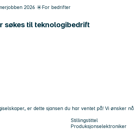
erjobben
2026
☀️
For bedrifter
søkes til teknologibedrift
iselskaper, er dette sjansen du har ventet på! Vi ønsker n
Stillingstittel
Produksjonselektroniker