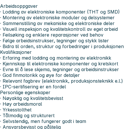
Arbeidsoppgaver
· Lodding av elektroniske komponenter (THT og SMD)
· Montering av elektroniske moduler og delsystemer
· Sammenstilling av mekaniske og elektroniske deler
· Visuell inspeksjon og kvalitetskontroll av eget arbeid
· Feilsøking og enklere reparasjoner ved behov
· Følge arbeidsinstrukser, tegninger og stykk lister
· Bidra til orden, struktur og forbedringer i produksjonen
Kvalifikasjoner
· Erfaring med lodding og montering av elektronikk
· Kjennskap til elektroniske komponenter og kretskort
· Evne til å lese skjema, tegninger og arbeidsinstrukser
· God finmotorikk og øye for detaljer
· Relevant fagbrev (elektronikk, produksjonsteknikk e.l.)
· IPC-sertifisering er en fordel
Personlige egenskaper
· Nøyaktig og kvalitetsbevisst
· Høy arbeidsmoral
· Yrkesstolthet
· Tålmodig og strukturert
· Selvstendig, men fungerer godt i team
· Ansvarsbevisst og pålitelig