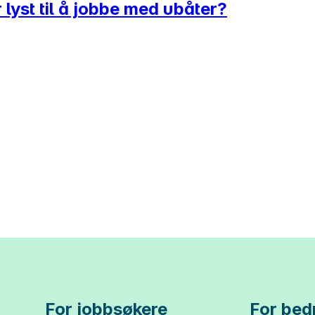
 lyst til å jobbe med ubåter?
For jobbsøkere
For bedr