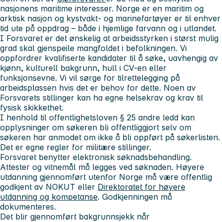
nasjonens maritime interesser. Norge er en maritim og
arktisk nasjon og kystvakt- og marinefartøyer er til enhver
tid ute på oppdrag – både i hjemlige farvann og i utlandet.
I Forsvaret er det ønskelig at arbeidsstyrken i størst mulig
grad skal gjenspeile mangfoldet i befolkningen. Vi
oppfordrer kvalifiserte kandidater til å søke, uavhengig av
kjønn, kulturell bakgrunn, hull i CV-en eller
funksjonsevne. Vi vil sørge for tilrettelegging på
arbeidsplassen hvis det er behov for dette. Noen av
Forsvarets stillinger kan ha egne helsekrav og krav til
fysisk skikkethet.
I henhold til offentlighetsloven § 25 andre ledd kan
opplysninger om søkeren bli offentliggjort selv om
søkeren har anmodet om ikke å bli oppført på søkerlisten.
Det er egne regler for militære stillinger.
Forsvaret benytter elektronisk søknadsbehandling.
Attester og vitnemål
må
legges ved søknaden. Høyere
utdanning gjennomført utenfor Norge må være offentlig
godkjent av NOKUT eller
Direktoratet for høyere
utdanning og kompetanse
. Godkjenningen må
dokumenteres.
Det blir gjennomført bakgrunnsjekk når