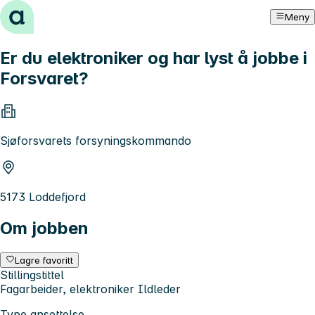
Hopp til innhold
Meny
Er du elektroniker og har lyst å jobbe i
Forsvaret?
Sjøforsvarets forsyningskommando
5173 Loddefjord
Om jobben
Lagre favoritt
Stillingstittel
Fagarbeider, elektroniker Ildleder
Type ansettelse