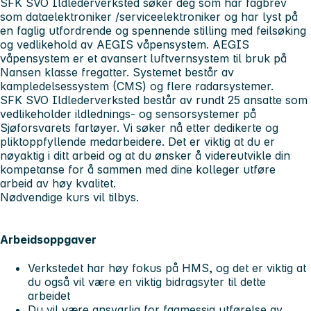
SFK SVO Ildlederverksted søker deg som har fagbrev
som dataelektroniker /serviceelektroniker og har lyst på
en faglig utfordrende og spennende stilling med feilsøking
og vedlikehold av AEGIS våpensystem. AEGIS
våpensystem er et avansert luftvernsystem til bruk på
Nansen klasse fregatter. Systemet består av
kampledelsessystem (CMS) og flere radarsystemer.
SFK SVO Ildlederverksted består av rundt 25 ansatte som
vedlikeholder ildlednings- og sensorsystemer på
Sjøforsvarets fartøyer. Vi søker nå etter dedikerte og
pliktoppfyllende medarbeidere. Det er viktig at du er
nøyaktig i ditt arbeid og at du ønsker å videreutvikle din
kompetanse for å sammen med dine kolleger utføre
arbeid av høy kvalitet.
Nødvendige kurs vil tilbys.
Arbeidsoppgaver
Verkstedet har høy fokus på HMS, og det er viktig at
du også vil være en viktig bidragsyter til dette
arbeidet
Du vil være ansvarlig for fagmessig utførelse av