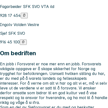
Fagarbeider SFK SVO VTA ild
928 17 454
Ingolv Volden Vestre
Sjef SFK SVO
916 45 100
Om bedriften
En jobb i Forsvaret er noe mer enn en jobb. Forsvarets
viktigste oppgave er å skape sikkerhet for Norge og
trygghet for befolkningen. Uansett hvilken stilling du har,
er du med på å ivareta landets og fellesskapets
interesser. For å verne om alt vi har og alt vi er, må vi selv
leve ut de verdiene vi er satt til å forsvare. Vi ønsker
derfor ansatte som bidrar til en god kultur ved å vise
respekt og ta ansvar for hverandre, og ha mot til å handle
riktig og våge å si ifra.
Som en del av
Sjøforsvaret
er du med og beskytter