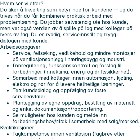
Hvem ser vi etter?
Du liker å fikse ting som betyr noe for kundene -- og du
trives når du får kombinere praktisk arbeid med
problemløsning. Du jobber selvstendig ute hos kunde,
men vet også verdien av å spille på lag med kolleger på
tvers av fag. Du er ryddig, serviceinnstilt og trygg i
dialogen med kunde.
Arbeidsoppgaver
Service, feilsøking, vedlikehold og mindre montasjer
på ventilasjonsanlegg i næringsbygg og industri.
Innregulering, funksjonskontroll og forslag til
forbedringer (inneklima, energi og driftssikkerhet).
Samarbeid med kolleger innen automasjon, kjøling,
elektro og rør for å levere helhetlige løsninger.
Tett kundedialog og oppfølging av faste
serviceavtaler.
Planlegging av egne oppdrag, bestilling av materiell
og enkel dokumentasjon/rapportering.
Se muligheter hos kunden og melde inn
forbedringsbehov/tiltak i samarbeid med salg/marked.
Kvalifikasjoner
Fagkompetanse innen ventilasjon (fagbrev eller