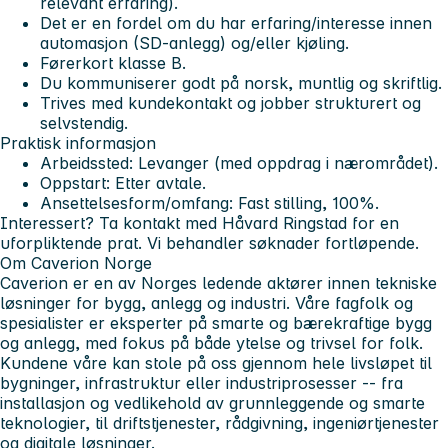
relevant erfaring).
Det er en fordel om du har erfaring/interesse innen
automasjon (SD-anlegg) og/eller kjøling.
Førerkort klasse B.
Du kommuniserer godt på norsk, muntlig og skriftlig.
Trives med kundekontakt og jobber strukturert og
selvstendig.
Praktisk informasjon
Arbeidssted: Levanger (med oppdrag i nærområdet).
Oppstart: Etter avtale.
Ansettelsesform/omfang: Fast stilling, 100%.
Interessert?
Ta kontakt med Håvard Ringstad for en
uforpliktende prat.
Vi behandler søknader fortløpende.
Om Caverion Norge
Caverion er en av Norges ledende aktører innen tekniske
løsninger for bygg, anlegg og industri. Våre fagfolk og
spesialister er eksperter på smarte og bærekraftige bygg
og anlegg, med fokus på både ytelse og trivsel for folk.
Kundene våre kan stole på oss gjennom hele livsløpet til
bygninger, infrastruktur eller industriprosesser -- fra
installasjon og vedlikehold av grunnleggende og smarte
teknologier, til driftstjenester, rådgivning, ingeniørtjenester
og digitale løsninger.