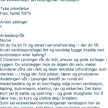
Type ansettelse
Fast, heltid 100%
Antall stillinger
1
Arbeidsspråk
Norsk
Vil du ha en fri og variert servicehverdag -- der du får
brukt ventilasjonsfaget ditt og samtidig bygge bredde mot
automasjon eller kjøling?
I Caverion Levanger får du tillit, ansvar og gode kolleger i
ryggen. Du planlegger mye av dagen din selv, møter
kundene våre ute i felt og løser tekniske utfordringer som
merkes -- i bygg der folk jobber, lærer og produserer.
Avdelingen vår i Levanger består av rundt 60
medarbeidere og er et tverrfaglig miljø innen ventilasjon,
kjøling, automasjon, elektro, rør og sikkerhet. Det betyr
kort vei til støtte og sparring -- og gode muligheter for å
lære mer, ta kurs og utvikle deg i bredden.
Som servicetekniker/serviceingeniør ventilasjon har du
ansvar for service, feilsøking, innregulering og mindre