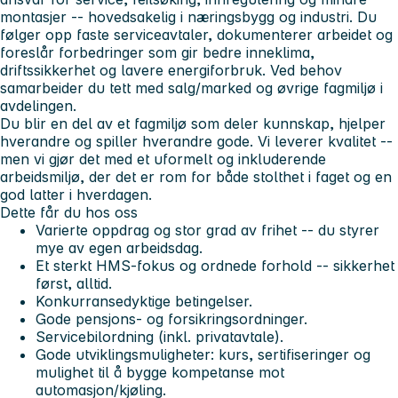
montasjer -- hovedsakelig i næringsbygg og industri. Du
følger opp faste serviceavtaler, dokumenterer arbeidet og
foreslår forbedringer som gir bedre inneklima,
driftssikkerhet og lavere energiforbruk. Ved behov
samarbeider du tett med salg/marked og øvrige fagmiljø i
avdelingen.
Du blir en del av et fagmiljø som deler kunnskap, hjelper
hverandre og spiller hverandre gode. Vi leverer kvalitet --
men vi gjør det med et uformelt og inkluderende
arbeidsmiljø, der det er rom for både stolthet i faget og en
god latter i hverdagen.
Dette får du hos oss
Varierte oppdrag og stor grad av frihet -- du styrer
mye av egen arbeidsdag.
Et sterkt HMS-fokus og ordnede forhold -- sikkerhet
først, alltid.
Konkurransedyktige betingelser.
Gode pensjons- og forsikringsordninger.
Servicebilordning (inkl. privatavtale).
Gode utviklingsmuligheter: kurs, sertifiseringer og
mulighet til å bygge kompetanse mot
automasjon/kjøling.