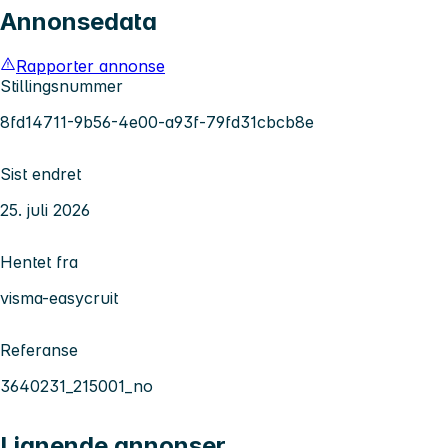
Annonsedata
Rapporter annonse
Stillingsnummer
8fd14711-9b56-4e00-a93f-79fd31cbcb8e
Sist endret
25. juli 2026
Hentet fra
visma-easycruit
Referanse
3640231_215001_no
Lignende annonser