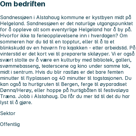
Om bedriften
Sandnessjøen i Alstahaug kommune er kystbyen midt på
Helgeland. Sandnessjøen er det naturlige utgangspunktet
for å oppleve alt som eventyrlige Helgeland har å by på.
Hvorfor ikke ta ferieopplevelsene inn i hverdagen? Om
sommeren har du tid til en topptur, eller til å ta et
blinkskudd av en havørn fra kajakken - etter arbeidstid. På
vinterstid er det kort vei til preparerte skiløyper. Vi er også
svært stolte av å være en kulturby med bibliotek, galleri,
svømmebasseng, teaterscene og kino under samme tak,
midt i sentrum. Hvis du blir rastløs er det bare femten
minutter til flyplassen og 40 minutter til togstasjonen. Du
kan også ta hurtigruten til Bergen, ferge til øyparadiset
Dønna/Herøy, eller hoppe på hurtigbåten til festivaløya
Træna. Jobb i Alstahaug. Da får du mer tid til det du har
lyst til å gjøre.
Sektor
Offentlig