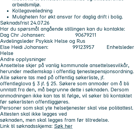
arbeidsmiljø.
Kollegaveiledning
Muligheten for økt ansvar for daglig drift i bolig.
Søknadsfrist 24.07.26
Har du spørsmål angående stillingen kan du kontakte:
Dag Chr Johansen: 90679211
Avdelingsleder Psykisk Helse og Rus
Else Heidi Johansen: 99123957 Enhetsleder
Helse
Andre opplysninger
Ansettelse skjer på vanlig kommunale ansettelsesvilkår,
herunder medlemskap i offentlig tjenestepensjonsordning.
Alle søkere tas med på offentlig søkerliste, jf.
offentleglova § 3 jf. § 25. Søkere som anmoder om å bli
unntatt fra den, må begrunne dette i søknaden. Dersom
anmodningen ikke kan tas til følge, vil søker bli kontaktet
før søkerlisten offentliggjøres.
Personer som skal yte helsetjenester skal vise politiattest.
Attesten skal ikke legges ved
søknaden, men skal legges fram før tiltredelse.
Link til søknadsskjema:
Søk her