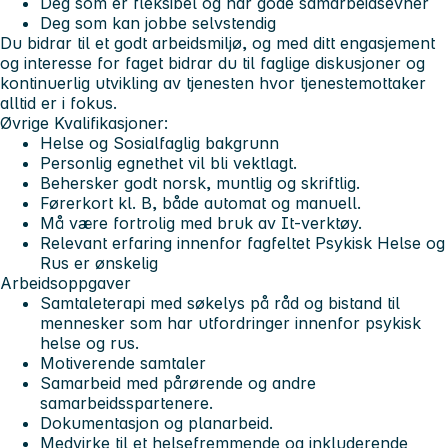
Deg som er fleksibel og har gode samarbeidsevner
Deg som kan jobbe selvstendig
Du bidrar til et godt arbeidsmiljø, og med ditt engasjement
og interesse for faget bidrar du til faglige diskusjoner og
kontinuerlig utvikling av tjenesten hvor tjenestemottaker
alltid er i fokus.
Øvrige Kvalifikasjoner:
Helse og Sosialfaglig bakgrunn
Personlig egnethet vil bli vektlagt.
Behersker godt norsk, muntlig og skriftlig.
Førerkort kl. B, både automat og manuell.
Må være fortrolig med bruk av It-verktøy.
Relevant erfaring innenfor fagfeltet Psykisk Helse og
Rus er ønskelig
Arbeidsoppgaver
Samtaleterapi med søkelys på råd og bistand til
mennesker som har utfordringer innenfor psykisk
helse og rus.
Motiverende samtaler
Samarbeid med pårørende og andre
samarbeidsspartenere.
Dokumentasjon og planarbeid.
Medvirke til et helsefremmende og inkluderende