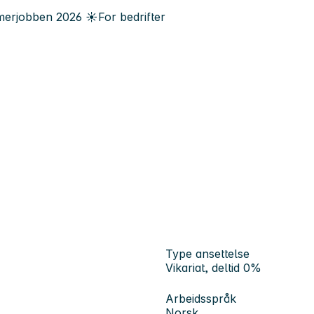
erjobben
2026
☀️
For bedrifter
Type ansettelse
Vikariat, deltid 0%
Arbeidsspråk
Norsk