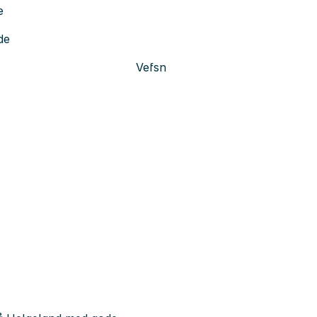
e
de
Vefsn