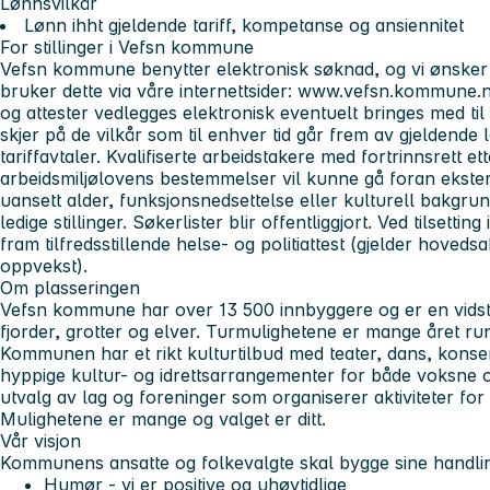
Lønnsvilkår
Lønn ihht gjeldende tariff, kompetanse og ansiennitet
For stillinger i Vefsn kommune
Vefsn kommune benytter elektronisk søknad, og vi ønsker a
bruker dette via våre internettsider: www.vefsn.kommune.n
og attester vedlegges elektronisk eventuelt bringes med ti
skjer på de vilkår som til enhver tid går frem av gjeldende
tariffavtaler. Kvalifiserte arbeidstakere med fortrinnsrett e
arbeidsmiljølovens bestemmelser vil kunne gå foran ekster
uansett alder, funksjonsnedsettelse eller kulturell bakgru
ledige stillinger. Søkerlister blir offentliggjort. Ved tilsettin
fram tilfredsstillende helse- og politiattest (gjelder hovedsa
oppvekst).
Om plasseringen
Vefsn kommune har over 13 500 innbyggere og er en vids
fjorder, grotter og elver. Turmulighetene er mange året run
Kommunen har et rikt kulturtilbud med teater, dans, konsert
hyppige kultur- og idrettsarrangementer for både voksne og
utvalg av lag og foreninger som organiserer aktiviteter fo
Mulighetene er mange og valget er ditt.
Vår visjon
Kommunens ansatte og folkevalgte skal bygge sine handlin
Humør - vi er positive og uhøytidlige