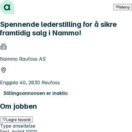
Hopp til innhold
Meny
Spennende lederstilling for å sikre
framtidig salg i Nammo!
Nammo Raufoss AS
Enggata 40, 2830 Raufoss
Stillingsannonsen er inaktiv.
Om jobben
Lagre favoritt
Type ansettelse
Fast, heltid 100%