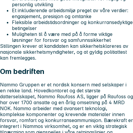
personlig utvikling
Et inkluderende arbeidsmiljø preget av våre verdier:
engasjement, presisjon og omtanke
Fleksible arbeidstidsordninger og konkurransedyktige
betingelser
Muligheten til å være med på å forme viktige
løsninger for forsvar og samfunnssikkerhet
Stillingen krever at kandidaten kan sikkerhetsklareres av
nasjonale sikkerhetsmyndigheter, og at gyldig politiattest
kan fremlegges.
Om bedriften
Nammo Gruppen er et nordisk konsern med selskaper i
en rekke land. Hovedkontoret og det største
datterselskapet, Nammo Raufoss AS, ligger på Raufoss og
har over 1700 ansatte og en årlig omsetning på 4 MRD
NOK. Nammo arbeider med avansert teknologi,
komplekse komponenter og krevende materialer innen
forsvar, romfart og konkurranseammunisjon. Bærekraft er
integrert i Nammos virksomhet, og er en viktig strategisk
tilnærming som gjenspeiles i våre retningslinjer og