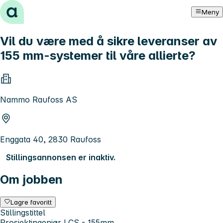
Hopp til innhold
Meny
Vil du være med å sikre leveranser av
155 mm-systemer til våre allierte?
Nammo Raufoss AS
Enggata 40, 2830 Raufoss
Stillingsannonsen er inaktiv.
Om jobben
Lagre favoritt
Stillingstittel
Prosjektingeniør LCS - 155mm