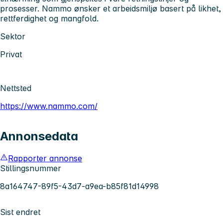
prosesser. Nammo ønsker et arbeidsmiljø basert på likhet,
rettferdighet og mangfold.
Sektor
Privat
Nettsted
https://www.nammo.com/
Annonsedata
Rapporter annonse
Stillingsnummer
8a164747-89f5-43d7-a9ea-b85f81d14998
Sist endret