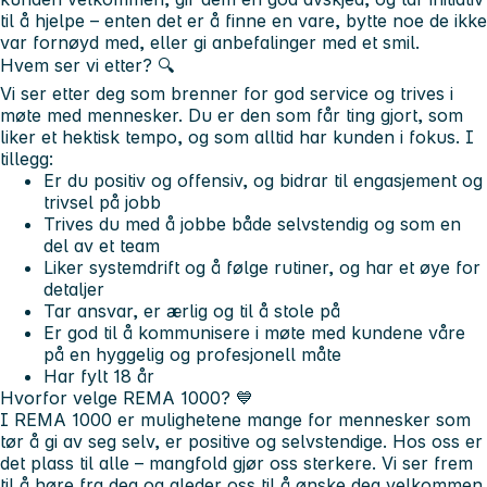
til å hjelpe – enten det er å finne en vare, bytte noe de ikke
var fornøyd med, eller gi anbefalinger med et smil.
Hvem ser vi etter? 🔍
Vi ser etter deg som brenner for god service og trives i
møte med mennesker. Du er den som får ting gjort, som
liker et hektisk tempo, og som alltid har kunden i fokus. I
tillegg:
Er du positiv og offensiv, og bidrar til engasjement og
trivsel på jobb
Trives du med å jobbe både selvstendig og som en
del av et team
Liker systemdrift og å følge rutiner, og har et øye for
detaljer
Tar ansvar, er ærlig og til å stole på
Er god til å kommunisere i møte med kundene våre
på en hyggelig og profesjonell måte
Har fylt 18 år
Hvorfor velge REMA 1000?
💙
I REMA 1000 er mulighetene mange for mennesker som
tør å gi av seg selv, er positive og selvstendige. Hos oss er
det plass til alle – mangfold gjør oss sterkere. Vi ser frem
til å høre fra deg og gleder oss til å ønske deg velkommen