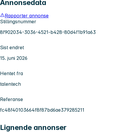
Annonsedata
Rapporter annonse
Stillingsnummer
8f902034-3036-4521-b428-80d4f1b91a63
Sist endret
15. juni 2026
Hentet fra
talentech
Referanse
fc48f40103664f8f87bd6ae379285211
Lignende annonser