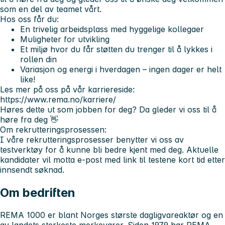
som en del av teamet vårt.
Hos oss får du:
En trivelig arbeidsplass med hyggelige kollegaer
Muligheter for utvikling
Et miljø hvor du får støtten du trenger til å lykkes i
rollen din
Variasjon og energi i hverdagen – ingen dager er helt
like!
Les mer på oss på vår karriereside:
https://www.rema.no/karriere/
Høres dette ut som jobben for deg? Da gleder vi oss til å
høre fra deg 👋
Om rekrutteringsprosessen:
I våre rekrutteringsprosesser benytter vi oss av
testverktøy for å kunne bli bedre kjent med deg. Aktuelle
kandidater vil motta e-post med link til testene kort tid etter
innsendt søknad.
Om bedriften
REMA 1000 er blant Norges største dagligvareaktør og en
av landets sterkeste merkevarer. Siden 1979 har REMA