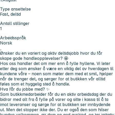
Type ansettelse
Fast, deltid
Antall stillinger
1
Arbeidsspråk
Norsk
Ønsker du en variert og aktiv deltidsjobb hvor du får
skape gode handleopplevelser?
🤩
Hos oss handler det om mer enn å fylle hyllene. Vi leter
etter deg som ønsker å være en viktig del av hverdagen til
kundene våre – noen som møter dem med et smil, hjelper
når de trenger det, og sørger for at butikken vår alltid
føles som et hyggelig sted å handle.
Hva får du jobbe med?
✨
Som butikkmedarbeider får du en aktiv arbeidsdag der du
bidrar med alt fra å fylle på varer og sitte i kassa til å ta
imot leveranser og sørge for at butikken ser innbydende
ut. Men det stopper ikke der. Du er også den som hilser
kunden velkommen, gir dem en god avskjed, og tar initiativ