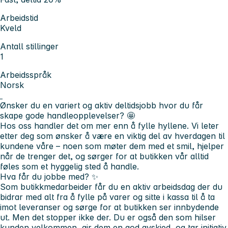
Arbeidstid
Kveld
Antall stillinger
1
Arbeidsspråk
Norsk
Ønsker du en variert og aktiv deltidsjobb hvor du får
skape gode handleopplevelser?
🤩
Hos oss handler det om mer enn å fylle hyllene. Vi leter
etter deg som ønsker å være en viktig del av hverdagen til
kundene våre – noen som møter dem med et smil, hjelper
når de trenger det, og sørger for at butikken vår alltid
føles som et hyggelig sted å handle.
Hva får du jobbe med?
✨
Som butikkmedarbeider får du en aktiv arbeidsdag der du
bidrar med alt fra å fylle på varer og sitte i kassa til å ta
imot leveranser og sørge for at butikken ser innbydende
ut. Men det stopper ikke der. Du er også den som hilser
kunden velkommen, gir dem en god avskjed, og tar initiativ