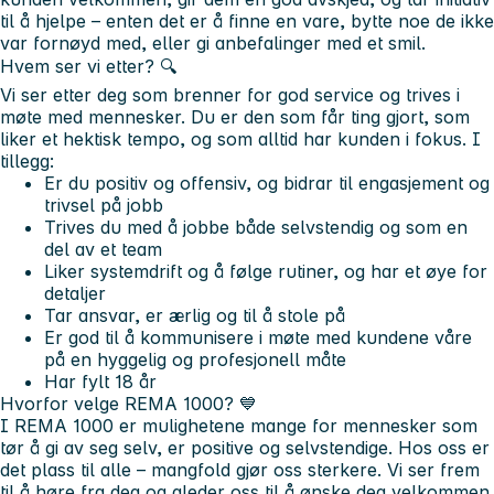
til å hjelpe – enten det er å finne en vare, bytte noe de ikke
var fornøyd med, eller gi anbefalinger med et smil.
Hvem ser vi etter? 🔍
Vi ser etter deg som brenner for god service og trives i
møte med mennesker. Du er den som får ting gjort, som
liker et hektisk tempo, og som alltid har kunden i fokus. I
tillegg:
Er du positiv og offensiv, og bidrar til engasjement og
trivsel på jobb
Trives du med å jobbe både selvstendig og som en
del av et team
Liker systemdrift og å følge rutiner, og har et øye for
detaljer
Tar ansvar, er ærlig og til å stole på
Er god til å kommunisere i møte med kundene våre
på en hyggelig og profesjonell måte
Har fylt 18 år
Hvorfor velge REMA 1000?
💙
I REMA 1000 er mulighetene mange for mennesker som
tør å gi av seg selv, er positive og selvstendige. Hos oss er
det plass til alle – mangfold gjør oss sterkere. Vi ser frem
til å høre fra deg og gleder oss til å ønske deg velkommen