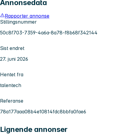
Annonsedata
Rapporter annonse
Stillingsnummer
50c8f703-7359-4a6a-8a78-f8b68f342144
Sist endret
27. juni 2026
Hentet fra
talentech
Referanse
78a177aaa08b4e10814fdc8bbfa0fae6
Lignende annonser