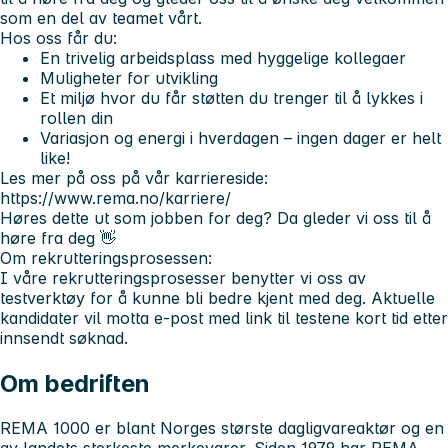
som en del av teamet vårt.
Hos oss får du:
En trivelig arbeidsplass med hyggelige kollegaer
Muligheter for utvikling
Et miljø hvor du får støtten du trenger til å lykkes i
rollen din
Variasjon og energi i hverdagen – ingen dager er helt
like!
Les mer på oss på vår karriereside:
https://www.rema.no/karriere/
Høres dette ut som jobben for deg? Da gleder vi oss til å
høre fra deg 👋
Om rekrutteringsprosessen:
I våre rekrutteringsprosesser benytter vi oss av
testverktøy for å kunne bli bedre kjent med deg. Aktuelle
kandidater vil motta e-post med link til testene kort tid etter
innsendt søknad.
Om bedriften
REMA 1000 er blant Norges største dagligvareaktør og en
av landets sterkeste merkevarer. Siden 1979 har REMA