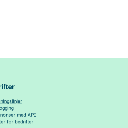
ifter
ningslinjer
logging
nnonser med API
ler for bedrifter