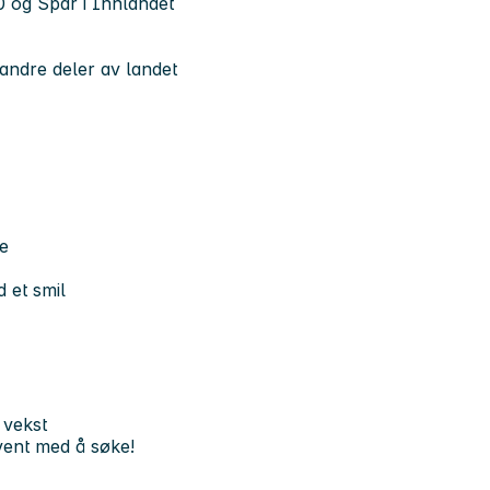
0 og Spar i Innlandet
 andre deler av landet
je
d et smil
i vekst
vent med å søke!