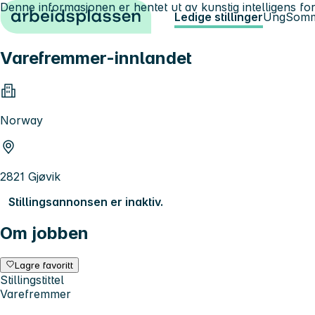
Denne informasjonen er hentet ut av kunstig intelligens for
Hopp til innhold
Ledige stillinger
Ung
Somm
Varefremmer-innlandet
Norway
2821 Gjøvik
Stillingsannonsen er inaktiv.
Om jobben
Lagre favoritt
Stillingstittel
Varefremmer