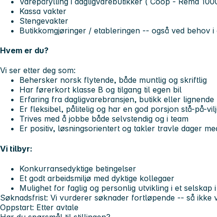
Varepåfylling i dagligvarebutikker ( Coop - Rema 100
Kassa vakter
Stengevakter
Butikkomgjøringer / etableringen -- også ved behov i
Hvem er du?
Vi ser etter deg som:
Behersker norsk flytende, både muntlig og skriftlig
Har førerkort klasse B og tilgang til egen bil
Erfaring fra dagligvarebransjen, butikk eller lignende
Er fleksibel, pålitelig og har en god porsjon stå-på-vil
Trives med å jobbe både selvstendig og i team
Er positiv, løsningsorientert og takler travle dager me
Vi tilbyr:
Konkurransedyktige betingelser
Et godt arbeidsmiljø med dyktige kollegaer
Mulighet for faglig og personlig utvikling i et selskap 
Søknadsfrist:
Vi vurderer søknader fortløpende -- så ikke 
Oppstart:
Etter avtale
Har du spørsmål til stillingen?