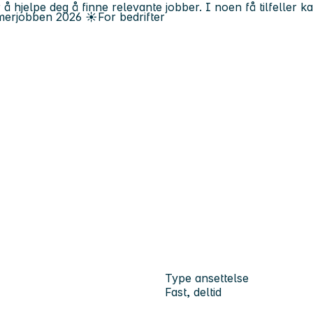
 å hjelpe deg å finne relevante jobber. I noen få tilfeller 
erjobben
2026
☀️
For bedrifter
Type ansettelse
Fast, deltid