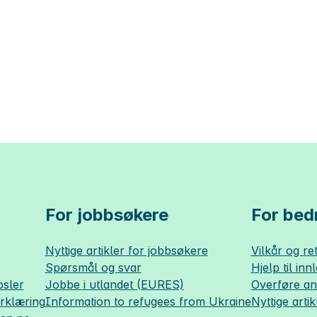
For jobbsøkere
For bedr
Nyttige artikler for jobbsøkere
Vilkår og ret
Spørsmål og svar
Hjelp til inn
sler
Jobbe i utlandet (EURES)
Overføre a
erklæring
Information to refugees from Ukraine
Nyttige artik