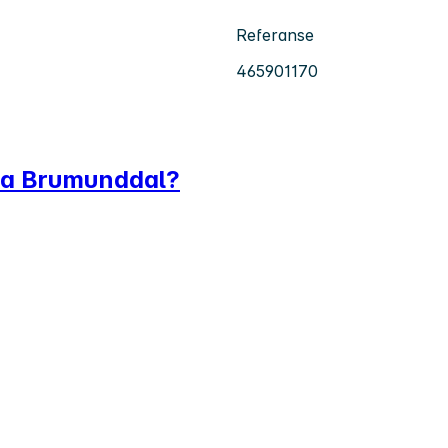
Referanse
465901170
xtra Brumunddal?