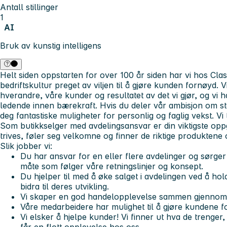
Antall stillinger
1
AI
Bruk av kunstig intelligens
Helt siden oppstarten for over 100 år siden har vi hos Cla
bedriftskultur preget av viljen til å gjøre kunden fornøyd. 
hverandre, våre kunder og resultatet av det vi gjør, og vi 
ledende innen bærekraft. Hvis du deler vår ambisjon om sta
deg fantastiske muligheter for personlig og faglig vekst. Vi 
Som butikkselger med avdelingsansvar er din viktigste op
trives, føler seg velkomne og finner de riktige produktene
Slik jobber vi:
Du har ansvar for en eller flere avdelinger og sørger
måte som følger våre retningslinjer og konsept.
Du hjelper til med å øke salget i avdelingen ved å hol
bidra til deres utvikling.
Vi skaper en god handelopplevelse sammen gjennom 
Våre medarbeidere har mulighet til å gjøre kundene f
Vi elsker å hjelpe kunder! Vi finner ut hva de trenger,