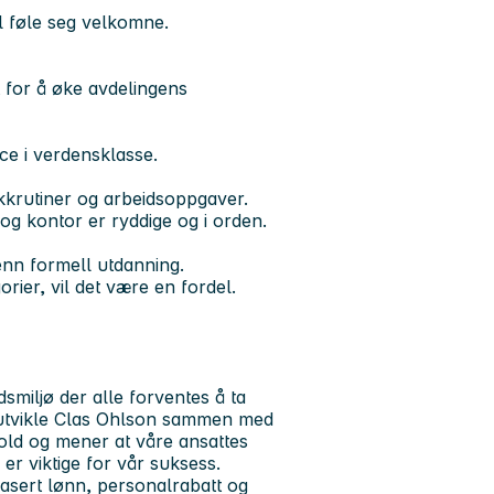
l føle seg velkomne.
t for å øke avdelingens
ce i verdensklasse.
ikkrutiner og arbeidsoppgaver.
er og kontor er ryddige og i orden.
enn formell utdanning.
rier, vil det være en fordel.
miljø der alle forventes å ta
l å utvikle Clas Ohlson sammen med
fold og mener at våre ansattes
er viktige for vår suksess.
basert lønn, personalrabatt og