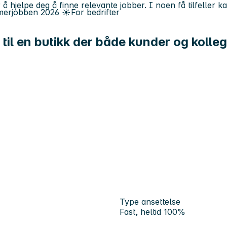
 å hjelpe deg å finne relevante jobber. I noen få tilfeller 
erjobben
2026
☀️
For bedrifter
 til en butikk der både kunder og kolleg
Type ansettelse
Fast, heltid 100%