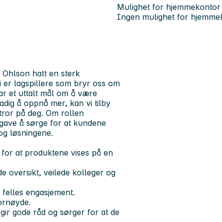
Mulighet for hjemmekontor
Ingen mulighet for hjemme
s Ohlson hatt en sterk
Vi er lagspillere som bryr oss om
har et uttalt mål om å være
dig å oppnå mer, kan vi tilby
tror på deg.
Om rollen
pgave å sørge for at kundene
 og løsningene.
 for at produktene vises på en
de oversikt, veilede kolleger og
felles engasjement.
ornøyde.
 gir gode råd og sørger for at de