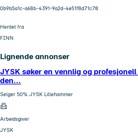
0b9b5a1c-a68b-4391-9a2d-4e51f8d71c78
Hentet fra
FINN
Lignende annonser
JYSK søker en vennlig og profesjonell 
den...
Selger 50% JYSK Lillehammer
Arbeidsgiver
JYSK