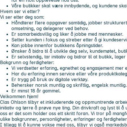
får en flott opplevelse hos oss.
Våre butikker skal være innbydende, og kundene ska
Hvem ser vi etter?
Vi ser etter deg som:
Håndterer flere oppgaver samtidig, jobber strukturer
omsetning, og delegerer ved behov.
Er samarbeidsvillig og liker å jobbe med mennesker.
Setter kunden i fokus og streber etter å gi kundeservi
Kan jobbe innenfor butikkens åpningstider.
Ønsker å bidra til å utvikle deg selv, kundemøtet, but
Er selvstendig, tar initiativ og bidrar til at butikk, lag
Bakgrunn og ferdigheter
:
Vi verdsetter erfaring, egnethet og engasjement mer 
Har du erfaring innen service eller våre produktkatego
Er trygg på bruk av digitale verktøy.
Behersker norsk muntlig og skriftlig, engelsk muntlig.
Er minst 18 år gammel.
Velkommen hjem!
Clas Ohlson tilbyr et inkluderende og oppmuntrende arbeids
initiativ og tørre å prøve nye ting. Din drivkraft og lyst ti
oss er det som holder oss ett skritt foran. Vi tror på mang
ulike bakgrunner, personligheter, erfaringer og ferdigheter 
I tillegg til å kunne vokse med oss, tilbyr vi også markeds