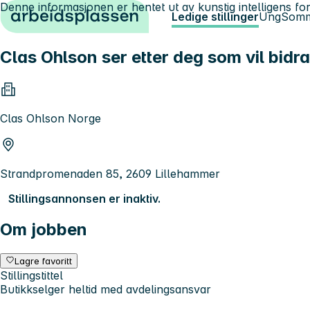
Denne informasjonen er hentet ut av kunstig intelligens for
Hopp til innhold
Ledige stillinger
Ung
Somm
Clas Ohlson ser etter deg som vil bidra
Clas Ohlson Norge
Strandpromenaden 85, 2609 Lillehammer
Stillingsannonsen er inaktiv.
Om jobben
Lagre favoritt
Stillingstittel
Butikkselger heltid med avdelingsansvar