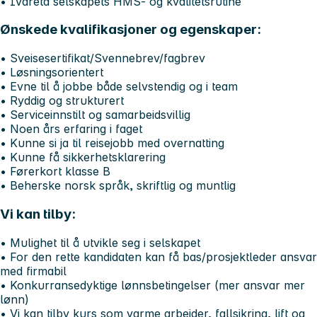
• Ivareta selskapets HMS- og kvalitetsrutine
Ønskede kvalifikasjoner og egenskaper:
• Sveisesertifikat/Svennebrev/fagbrev
• Løsningsorientert
• Evne til å jobbe både selvstendig og i team
• Ryddig og strukturert
• Serviceinnstilt og samarbeidsvillig
• Noen års erfaring i faget
• Kunne si ja til reisejobb med overnatting
• Kunne få sikkerhetsklarering
• Førerkort klasse B
• Beherske norsk språk, skriftlig og muntlig
Vi kan tilby:
• Mulighet til å utvikle seg i selskapet
• For den rette kandidaten kan få bas/prosjektleder ansvar
med firmabil
• Konkurransedyktige lønnsbetingelser (mer ansvar mer
lønn)
• Vi kan tilby kurs som varme arbeider, fallsikring, lift og