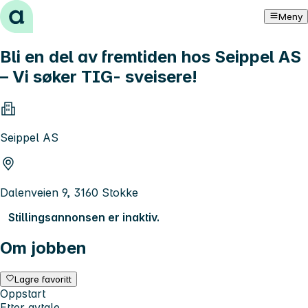
Hopp til innhold
Meny
Bli en del av fremtiden hos Seippel AS
– Vi søker TIG- sveisere!
Seippel AS
Dalenveien 9, 3160 Stokke
Stillingsannonsen er inaktiv.
Om jobben
Lagre favoritt
Oppstart
Etter avtale