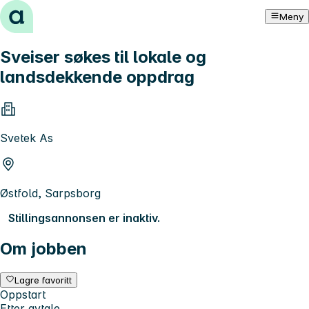
Hopp til innhold
Meny
Sveiser søkes til lokale og
landsdekkende oppdrag
Svetek As
Østfold, Sarpsborg
Stillingsannonsen er inaktiv.
Om jobben
Lagre favoritt
Oppstart
Etter avtale