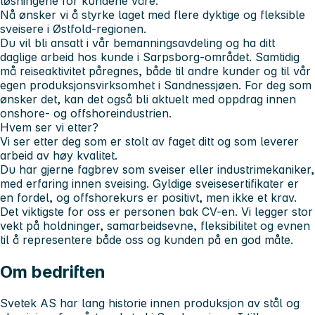
løsningene for kundene våre.
Nå ønsker vi å styrke laget med flere dyktige og fleksible
sveisere i Østfold-regionen.
Du vil bli ansatt i vår bemanningsavdeling og ha ditt
daglige arbeid hos kunde i Sarpsborg-området. Samtidig
må reiseaktivitet påregnes, både til andre kunder og til vår
egen produksjonsvirksomhet i Sandnessjøen. For deg som
ønsker det, kan det også bli aktuelt med oppdrag innen
onshore- og offshoreindustrien.
Hvem ser vi etter?
Vi ser etter deg som er stolt av faget ditt og som leverer
arbeid av høy kvalitet.
Du har gjerne fagbrev som sveiser eller industrimekaniker,
med erfaring innen sveising. Gyldige sveisesertifikater er
en fordel, og offshorekurs er positivt, men ikke et krav.
Det viktigste for oss er personen bak CV-en. Vi legger stor
vekt på holdninger, samarbeidsevne, fleksibilitet og evnen
til å representere både oss og kunden på en god måte.
Om bedriften
Svetek AS har lang historie innen produksjon av stål og