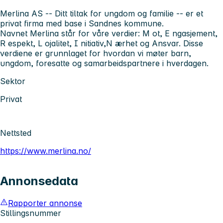
Merlina AS -- Ditt tiltak for ungdom og familie -- er et
privat firma med base i Sandnes kommune.
Navnet Merlina står for våre verdier:
M
ot,
E
ngasjement,
R
espekt,
L
ojalitet,
I
nitiativ,
N
ærhet og
A
nsvar. Disse
verdiene er grunnlaget for hvordan vi møter barn,
ungdom, foresatte og samarbeidspartnere i hverdagen.
Sektor
Privat
Nettsted
https://www.merlina.no/
Annonsedata
Rapporter annonse
Stillingsnummer