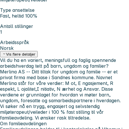
Type ansettelse
Fast, heltid 100%
Antall stillinger
1
Arbeidsspråk
Norsk
Vis flere detaljer
Vil du ha en variert, meningsfull og faglig spennende
arbeidshverdag tett på barn, ungdom og familier?
Merlina AS -- Ditt tiltak for ungdom og familie -- er et
privat firma med base i Sandnes kommune. Navnet
Merlina står for våre verdier:
M
ot,
E
ngasjement,
R
espekt,
L
ojalitet,
I
nitiativ,
N
ærhet og
A
nsvar. Disse
verdiene er grunnlaget for hvordan vi møter barn,
ungdom, foresatte og samarbeidspartnere i hverdagen.
Vi søker nå en trygg, engasjert og selvstendig
miljøterapeut/veileder i 100 % fast stilling til vår
familieavdeling. Vi ønsker rask tiltredelse.
Om familieavdelingen