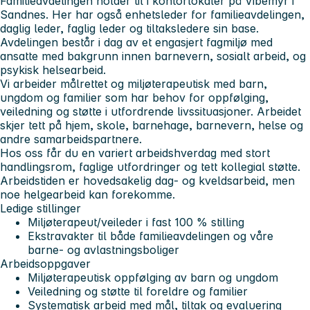
Familieavdelingen holder til i kontorlokaler på Vibemyr i
Sandnes. Her har også enhetsleder for familieavdelingen,
daglig leder, faglig leder og tiltaksledere sin base.
Avdelingen består i dag av et engasjert fagmiljø med
ansatte med bakgrunn innen barnevern, sosialt arbeid, og
psykisk helsearbeid.
Vi arbeider målrettet og miljøterapeutisk med barn,
ungdom og familier som har behov for oppfølging,
veiledning og støtte i utfordrende livssituasjoner. Arbeidet
skjer tett på hjem, skole, barnehage, barnevern, helse og
andre samarbeidspartnere.
Hos oss får du en variert arbeidshverdag med stort
handlingsrom, faglige utfordringer og tett kollegial støtte.
Arbeidstiden er hovedsakelig dag- og kveldsarbeid, men
noe helgearbeid kan forekomme.
Ledige stillinger
Miljøterapeut/veileder i fast 100 % stilling
Ekstravakter til både familieavdelingen og våre
barne- og avlastningsboliger
Arbeidsoppgaver
Miljøterapeutisk oppfølging av barn og ungdom
Veiledning og støtte til foreldre og familier
Systematisk arbeid med mål, tiltak og evaluering