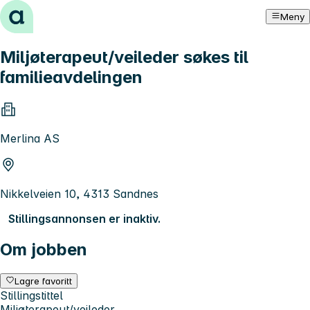
Hopp til innhold
Meny
Miljøterapeut/veileder søkes til
familieavdelingen
Merlina AS
Nikkelveien 10, 4313 Sandnes
Stillingsannonsen er inaktiv.
Om jobben
Lagre favoritt
Stillingstittel
Miljøterapeut/veileder