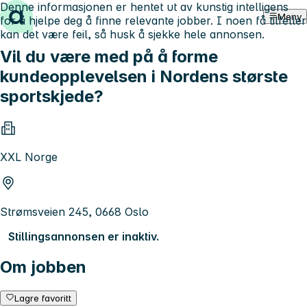
Denne informasjonen er hentet ut av kunstig intelligens
Hopp til innhold
Meny
for å hjelpe deg å finne relevante jobber. I noen få tilfeller
kan det være feil, så husk å sjekke hele annonsen.
Vil du være med på å forme
kundeopplevelsen i Nordens største
sportskjede?
XXL Norge
Strømsveien 245, 0668 Oslo
Stillingsannonsen er inaktiv.
Om jobben
Lagre favoritt