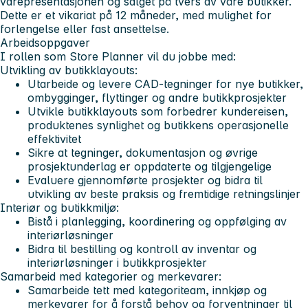
varepresentasjonen og salget på tvers av våre butikker.
Dette er et vikariat på 12 måneder, med mulighet for
forlengelse eller fast ansettelse.
Arbeidsoppgaver
I rollen som Store Planner vil du jobbe med:
Utvikling av butikklayouts:
Utarbeide og levere CAD-tegninger for nye butikker,
ombygginger, flyttinger og andre butikkprosjekter
Utvikle butikklayouts som forbedrer kundereisen,
produktenes synlighet og butikkens operasjonelle
effektivitet
Sikre at tegninger, dokumentasjon og øvrige
prosjektunderlag er oppdaterte og tilgjengelige
Evaluere gjennomførte prosjekter og bidra til
utvikling av beste praksis og fremtidige retningslinjer
Interiør og butikkmiljø:
Bistå i planlegging, koordinering og oppfølging av
interiørløsninger
Bidra til bestilling og kontroll av inventar og
interiørløsninger i butikkprosjekter
Samarbeid med kategorier og merkevarer:
Samarbeide tett med kategoriteam, innkjøp og
merkevarer for å forstå behov og forventninger til