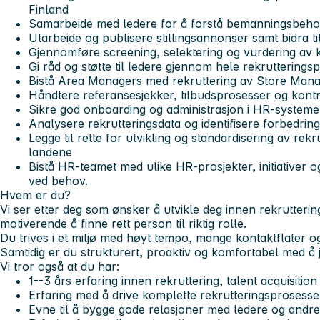
Finland
Samarbeide med ledere for å forstå bemanningsbehov o
Utarbeide og publisere stillingsannonser samt bidra til
Gjennomføre screening, selektering og vurdering av 
Gi råd og støtte til ledere gjennom hele rekruttering
Bistå Area Managers med rekruttering av Store Man
Håndtere referansesjekker, tilbudsprosesser og kontr
Sikre god onboarding og administrasjon i HR-systeme
Analysere rekrutteringsdata og identifisere forbedrin
Legge til rette for utvikling og standardisering av rek
landene
Bistå HR-teamet med ulike HR-prosjekter, initiativer o
ved behov.
Hvem er du?
Vi ser etter deg som ønsker å utvikle deg innen rekrutteri
motiverende å finne rett person til riktig rolle.
Du trives i et miljø med høyt tempo, mange kontaktflater o
Samtidig er du strukturert, proaktiv og komfortabel med å 
Vi tror også at du har:
1--3 års erfaring innen rekruttering, talent acquisition
Erfaring med å drive komplette rekrutteringsprosesse
Evne til å bygge gode relasjoner med ledere og andre