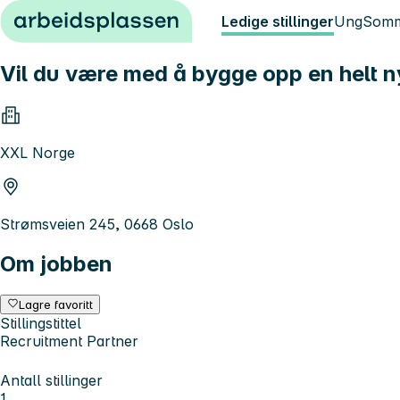
Hopp til innhold
Ledige stillinger
Ung
Somm
Vil du være med å bygge opp en helt n
XXL Norge
Strømsveien 245, 0668 Oslo
Om jobben
Lagre favoritt
Stillingstittel
Recruitment Partner
Antall stillinger
1