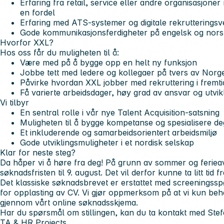
Erfaring fra retail, service eller andre organisasjone
en fordel
Erfaring med ATS-systemer og digitale rekrutteringsv
Gode kommunikasjonsferdigheter på engelsk og nors
Hvorfor XXL?
Hos oss får du muligheten til å:
Være med på å bygge opp en helt ny funksjon
Jobbe tett med ledere og kollegaer på tvers av Norge
Påvirke hvordan XXL jobber med rekruttering i fremt
Få varierte arbeidsdager, høy grad av ansvar og utvik
Vi tilbyr
En sentral rolle i vår nye Talent Acquisition-satsning
Muligheten til å bygge kompetanse og spesialisere de
Et inkluderende og samarbeidsorientert arbeidsmiljø
Gode utviklingsmuligheter i et nordisk selskap
Klar for neste steg?
Da håper vi å høre fra deg! På grunn av sommer og ferieavv
søknadsfristen til 9. august. Det vil derfor kunne ta litt tid f
Det klassiske søknadsbrevet er erstattet med screeningsspø
for opplasting av CV. Vi gjør oppmerksom på at vi kun be
gjennom vårt online søknadsskjema.
Har du spørsmål om stillingen, kan du ta kontakt med St
TA & HR Projects.