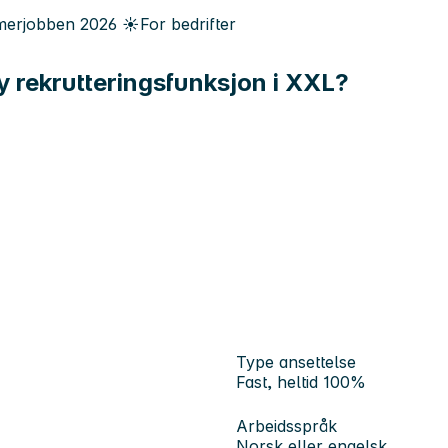
erjobben
2026
☀️
For bedrifter
y rekrutteringsfunksjon i XXL?
Type ansettelse
Fast, heltid 100%
Arbeidsspråk
Norsk eller engelsk