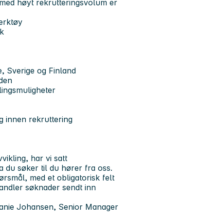
r med høyt rekrutteringsvolum er
erktøy
k
, Sverige og Finland
iden
lingsmuligheter
g innen rekruttering
ikling, har vi satt
ra du søker til du hører fra oss.
rsmål, med et obligatorisk felt
handler søknader sendt inn
efanie Johansen, Senior Manager