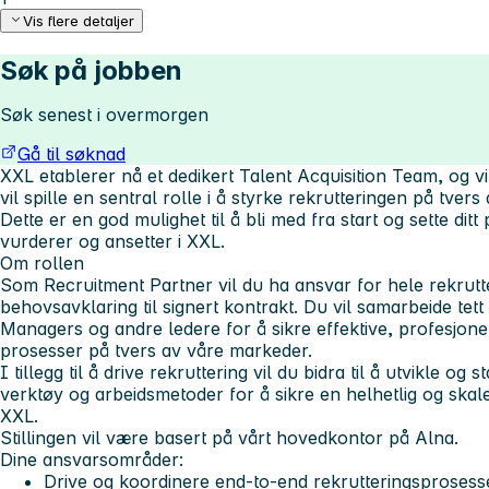
Vis flere detaljer
Søk på jobben
Søk senest i overmorgen
Gå til søknad
XXL etablerer nå et dedikert Talent Acquisition Team, og 
vil spille en sentral rolle i å styrke rekrutteringen på tver
Dette er en god mulighet til å bli med fra start og sette ditt
vurderer og ansetter i XXL.
Om rollen
Som Recruitment Partner vil du ha ansvar for hele rekrutt
behovsavklaring til signert kontrakt. Du vil samarbeide te
Managers og andre ledere for å sikre effektive, profesjone
prosesser på tvers av våre markeder.
I tillegg til å drive rekruttering vil du bidra til å utvikle og
verktøy og arbeidsmetoder for å sikre en helhetlig og skal
XXL.
Stillingen vil være basert på vårt hovedkontor på Alna.
Dine ansvarsområder:
Drive og koordinere end-to-end rekrutteringsprosess