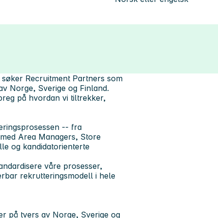
vi søker Recruitment Partners som
s av Norge, Sverige og Finland.
 preg på hvordan vi tiltrekker,
eringsprosessen -- fra
tt med Area Managers, Store
lle og kandidatorienterte
 standardisere våre prosesser,
erbar rekrutteringsmodell i hele
er på tvers av Norge, Sverige og