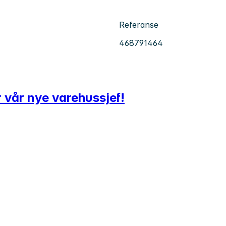
Referanse
468791464
er vår nye varehussjef!