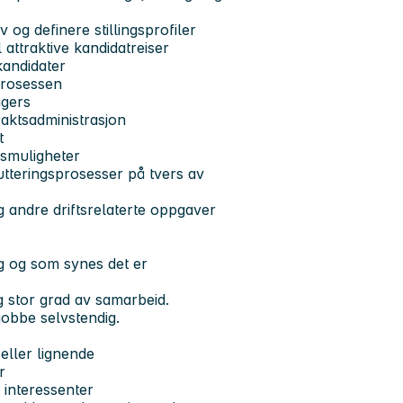
g definere stillingsprofiler
 attraktive kandidatreiser
kandidater
sprosessen
agers
aktsadministrasjon
t
gsmuligheter
rutteringsprosesser på tvers av
g andre driftsrelaterte oppgaver
ng og som synes det er
g stor grad av samarbeid.
jobbe selvstendig.
 eller lignende
r
 interessenter