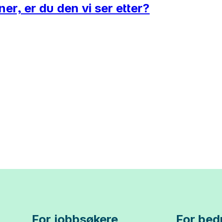
er, er du den vi ser etter?
For jobbsøkere
For bedr