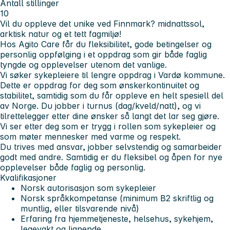
Antall stillinger
10
Vil du oppleve det unike ved Finnmark? midnattssol,
arktisk natur og et tett fagmiljø!
Hos Agito Care får du fleksibilitet, gode betingelser og
personlig oppfølging i et oppdrag som gir både faglig
tyngde og opplevelser utenom det vanlige.
Vi søker sykepleiere til lengre oppdrag i Vardø kommune.
Dette er oppdrag for deg som ønskerkontinuitet og
stabilitet, samtidig som du får oppleve en helt spesiell del
av Norge. Du jobber i turnus (dag/kveld/natt), og vi
tilrettelegger etter dine ønsker så langt det lar seg gjøre.
Vi ser etter deg som er trygg i rollen som sykepleier og
som møter mennesker med varme og respekt.
Du trives med ansvar, jobber selvstendig og samarbeider
godt med andre. Samtidig er du fleksibel og åpen for nye
opplevelser både faglig og personlig.
Kvalifikasjoner
Norsk autorisasjon som sykepleier
Norsk språkkompetanse (minimum B2 skriftlig og
muntlig, eller tilsvarende nivå)
Erfaring fra hjemmetjeneste, helsehus, sykehjem,
legevakt og lignende.