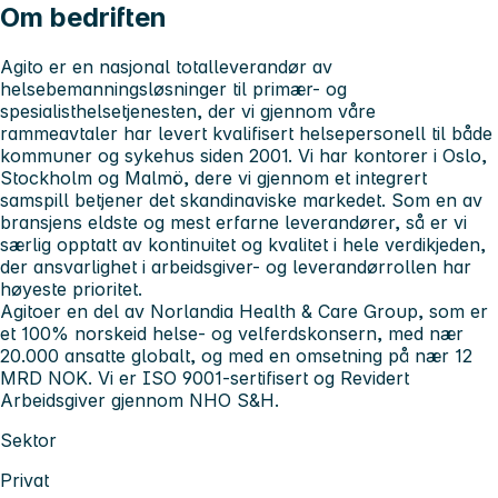
Om bedriften
Agito
er en nasjonal totalleverandør av
helsebemanningsløsninger til primær- og
spesialisthelsetjenesten, der vi gjennom våre
rammeavtaler har levert kvalifisert helsepersonell til både
kommuner og sykehus siden 2001. Vi har kontorer i Oslo,
Stockholm og Malmö, dere vi gjennom et integrert
samspill betjener det skandinaviske markedet. Som en av
bransjens eldste og mest erfarne leverandører, så er vi
særlig opptatt av kontinuitet og kvalitet i hele verdikjeden,
der ansvarlighet i arbeidsgiver- og leverandørrollen har
høyeste prioritet.
Agito
er en del av Norlandia Health & Care Group, som er
et 100% norskeid helse- og velferdskonsern, med nær
20.000 ansatte globalt, og med en omsetning på nær 12
MRD NOK. Vi er ISO 9001-sertifisert og Revidert
Arbeidsgiver gjennom NHO S&H.
Sektor
Privat