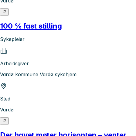
Vardø
100 % fast stilling
Sykepleier
Arbeidsgiver
Vardø kommune Vardø sykehjem
Sted
Vardø
Der havet møter horisonten – venter