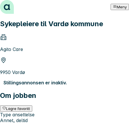
Hopp til innhold
Meny
Sykepleiere til Vardø kommune
Agito Care
9950 Vardø
Stillingsannonsen er inaktiv.
Om jobben
Lagre favoritt
Type ansettelse
Annet, deltid