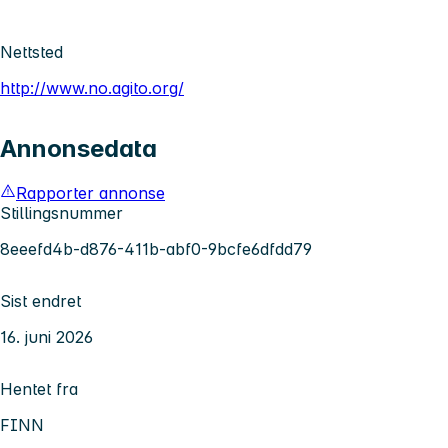
Nettsted
http://www.no.agito.org/
Annonsedata
Rapporter annonse
Stillingsnummer
8eeefd4b-d876-411b-abf0-9bcfe6dfdd79
Sist endret
16. juni 2026
Hentet fra
FINN