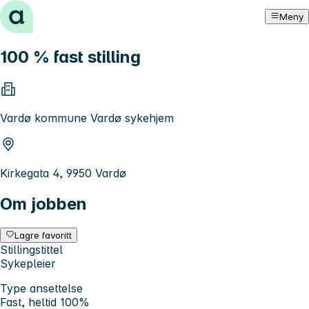
Hopp til innhold
Meny
100 % fast stilling
Vardø kommune Vardø sykehjem
Kirkegata 4, 9950 Vardø
Om jobben
Lagre favoritt
Stillingstittel
Sykepleier
Type ansettelse
Fast, heltid 100%