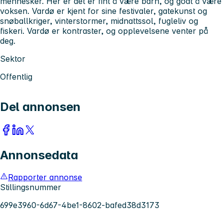
mennesker. Her er det er fint å være barn, og godt å være
voksen. Vardø er kjent for sine festivaler, gatekunst og
snøballkriger, vinterstormer, midnattssol, fugleliv og
fiskeri. Vardø er kontraster, og opplevelsene venter på
deg.
Sektor
Offentlig
Del annonsen
Annonsedata
Rapporter annonse
Stillingsnummer
699e3960-6d67-4be1-8602-bafed38d3173