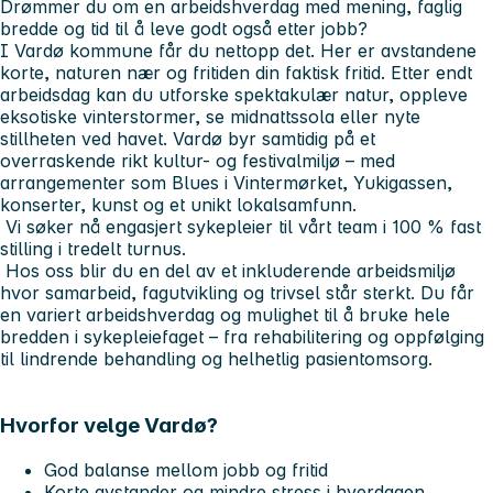
Drømmer du om en arbeidshverdag med mening, faglig
bredde og tid til å leve godt også etter jobb?
I Vardø kommune får du nettopp det. Her er avstandene
korte, naturen nær og fritiden din faktisk fritid. Etter endt
arbeidsdag kan du utforske spektakulær natur, oppleve
eksotiske vinterstormer, se midnattssola eller nyte
stillheten ved havet. Vardø byr samtidig på et
overraskende rikt kultur- og festivalmiljø – med
arrangementer som
Blues i Vintermørket
,
Yukigassen
,
konserter, kunst og et unikt lokalsamfunn.
Vi søker nå engasjert sykepleier til vårt team i 100 % fast
stilling i tredelt turnus.
Hos oss blir du en del av et inkluderende arbeidsmiljø
hvor samarbeid, fagutvikling og trivsel står sterkt. Du får
en variert arbeidshverdag og mulighet til å bruke hele
bredden i sykepleiefaget – fra rehabilitering og oppfølging
til lindrende behandling og helhetlig pasientomsorg.
Hvorfor velge Vardø?
God balanse mellom jobb og fritid
Korte avstander og mindre stress i hverdagen