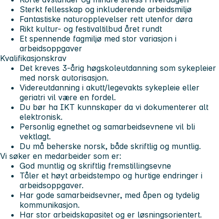
Sterkt fellesskap og inkluderende arbeidsmiljø
Fantastiske naturopplevelser rett utenfor døra
Rikt kultur- og festivaltilbud året rundt
Et spennende fagmiljø med stor variasjon i
arbeidsoppgaver
Kvalifikasjonskrav
Det kreves 3-årig høgskoleutdanning som sykepleier
med norsk autorisasjon.
Videreutdanning i akutt/legevakts sykepleie eller
geriatri vil være en fordel.
Du bør ha IKT kunnskaper da vi dokumenterer alt
elektronisk.
Personlig egnethet og samarbeidsevnene vil bli
vektlagt.
Du må beherske norsk, både skriftlig og muntlig.
Vi søker en medarbeider som er:
God muntlig og skriftlig fremstillingsevne
Tåler et høyt arbeidstempo og hurtige endringer i
arbeidsoppgaver.
Har gode samarbeidsevner, med åpen og tydelig
kommunikasjon.
Har stor arbeidskapasitet og er løsningsorientert.