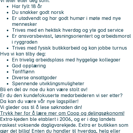
Vi leter etter deg som:
Har fylt 18 år
Du snakker godt norsk
Er utadvendt og har godt humør i møte med nye
mennesker
Trives med en hektisk hverdag og yte god service
Er ansvarsbevisst, løsningsorientert og arbeidsmoral
i ryggraden
Trives med fysisk butikkarbeid og kan jobbe turnus
Hva vi kan tilby deg:
En trivelig arbeidsplass med hyggelige kollegaer
God opplæring
Tarifflønn
Diverse ansattgoder
Spennende utviklingsmuligheter
Bli en del av noe du kan være stolt av!
Er du den kundefokuserte medarbeideren vi ser etter?
Da kan du være vår nye lagspiller!
Vi gleder oss til å lese søknaden din!
Trykk her for å lære mer om Coop og delingsøkonomi!
Extra-kjeden ble etablert i 2006, og er i dag landets
raskest voksende dagligvarekjede. Extra er butikken som
gjør det billig! Enten du handler til hverdag, helg eller