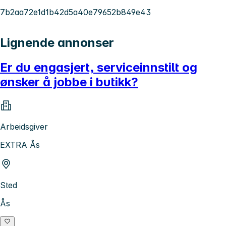
7b2aa72e1d1b42d5a40e79652b849e43
Lignende annonser
Er du engasjert, serviceinnstilt og
ønsker å jobbe i butikk?
Arbeidsgiver
EXTRA Ås
Sted
Ås