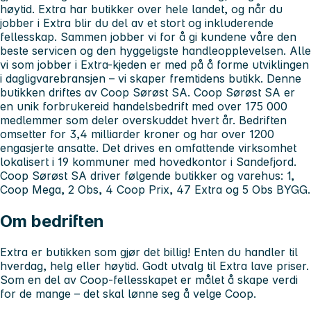
høytid. Extra har butikker over hele landet, og når du
jobber i Extra blir du del av et stort og inkluderende
fellesskap. Sammen jobber vi for å gi kundene våre den
beste servicen og den hyggeligste handleopplevelsen. Alle
vi som jobber i Extra-kjeden er med på å forme utviklingen
i dagligvarebransjen – vi skaper fremtidens butikk. Denne
butikken driftes av Coop Sørøst SA. Coop Sørøst SA er
en unik forbrukereid handelsbedrift med over 175 000
medlemmer som deler overskuddet hvert år. Bedriften
omsetter for 3,4 milliarder kroner og har over 1200
engasjerte ansatte. Det drives en omfattende virksomhet
lokalisert i 19 kommuner med hovedkontor i Sandefjord.
Coop Sørøst SA driver følgende butikker og varehus: 1,
Coop Mega, 2 Obs, 4 Coop Prix, 47 Extra og 5 Obs BYGG.
Om bedriften
Extra er butikken som gjør det billig! Enten du handler til
hverdag, helg eller høytid. Godt utvalg til Extra lave priser.
Som en del av Coop-fellesskapet er målet å skape verdi
for de mange – det skal lønne seg å velge Coop.