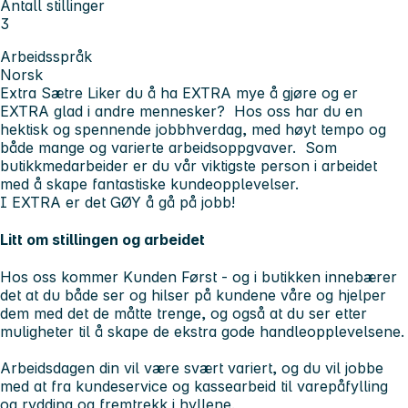
Antall stillinger
3
Arbeidsspråk
Norsk
Extra Sætre
Liker du å ha EXTRA mye å gjøre og er
EXTRA glad i andre mennesker?
Hos oss har du en
hektisk og spennende jobbhverdag, med høyt tempo og
både mange og varierte arbeidsoppgvaver. Som
butikkmedarbeider er du
vår viktigste person
i arbeidet
med å skape fantastiske kundeopplevelser.
I EXTRA er det GØY å gå på jobb!
Litt om stillingen og arbeidet
Hos oss kommer Kunden Først - og i butikken innebærer
det at du både ser og hilser på kundene våre og hjelper
dem med det de måtte trenge, og også at du ser etter
muligheter til å skape de ekstra gode handleopplevelsene.
Arbeidsdagen din vil være svært variert, og du vil jobbe
med at fra kundeservice og kassearbeid til varepåfylling
og rydding og fremtrekk i hyllene.