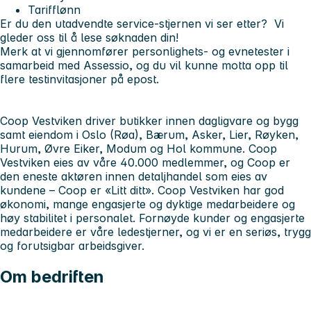
Tarifflønn
Er du den utadvendte service-stjernen vi ser etter?
Vi
gleder oss til å lese søknaden din!
Merk at v
i gjennomfører personlighets- og evnetester i
samarbeid med Assessio, og du vil kunne motta opp til
flere testinvitasjoner på epost.
Coop Vestviken driver butikker innen dagligvare og bygg
samt eiendom i Oslo (Røa), Bærum, Asker, Lier, Røyken,
Hurum, Øvre Eiker, Modum og Hol kommune. Coop
Vestviken eies av våre 40.000 medlemmer, og Coop er
den eneste aktøren innen detaljhandel som eies av
kundene – Coop er «Litt ditt». Coop Vestviken har god
økonomi, mange engasjerte og dyktige medarbeidere og
høy stabilitet i personalet. Fornøyde kunder og engasjerte
medarbeidere er våre ledestjerner, og vi er en seriøs, trygg
og forutsigbar arbeidsgiver.
Om bedriften