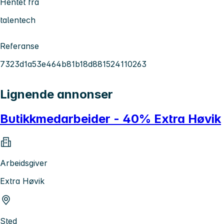
Hentet fra
talentech
Referanse
7323d1a53e464b81b18d881524110263
Lignende annonser
Butikkmedarbeider - 40% Extra Høvik
Arbeidsgiver
Extra Høvik
Sted