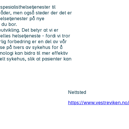
pesialisthelsetjenester til
der, men også steder der det er
helsetjenester på nye
 du bor.
tvikling. Det betyr at vi er
lles helsetjeneste - fordi vi tror
lig forbedring er en del av vår
se på tvers av sykehus for å
ologi kan bidra til mer effektiv
elt sykehus, slik at pasienter kan
Nettsted
https://www.vestreviken.no