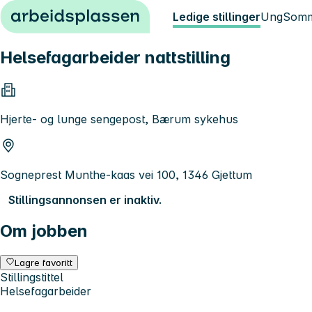
Hopp til innhold
Ledige stillinger
Ung
Somm
Helsefagarbeider nattstilling
Hjerte- og lunge sengepost, Bærum sykehus
Sogneprest Munthe-kaas vei 100, 1346 Gjettum
Stillingsannonsen er inaktiv.
Om jobben
Lagre favoritt
Stillingstittel
Helsefagarbeider