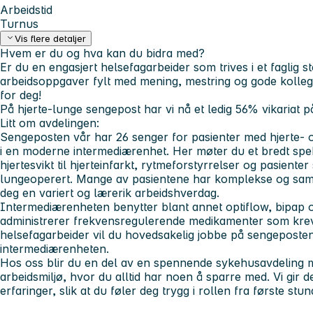
Arbeidstid
Turnus
Vis flere detaljer
Hvem er du og hva kan du bidra med?
Er du en engasjert helsefagarbeider som trives i et faglig ste
arbeidsoppgaver fylt med mening, mestring og gode kollega
for deg!
På hjerte-lunge sengepost har vi nå et ledig 56% vikariat p
Litt om avdelingen:
Sengeposten vår har 26 senger for pasienter med hjerte-
i en moderne intermediærenhet. Her møter du et bredt spe
hjertesvikt til hjerteinfarkt, rytmeforstyrrelser og pasienter
lungeoperert. Mange av pasientene har komplekse og sam
deg en variert og lærerik arbeidshverdag.
Intermediærenheten benytter blant annet optiflow, bipap 
administrerer frekvensregulerende medikamenter som krev
helsefagarbeider vil du hovedsakelig jobbe på sengeposte
intermediærenheten.
Hos oss blir du en del av en spennende sykehusavdeling m
arbeidsmiljø, hvor du alltid har noen å sparre med. Vi gir d
erfaringer, slik at du føler deg trygg i rollen fra første stun