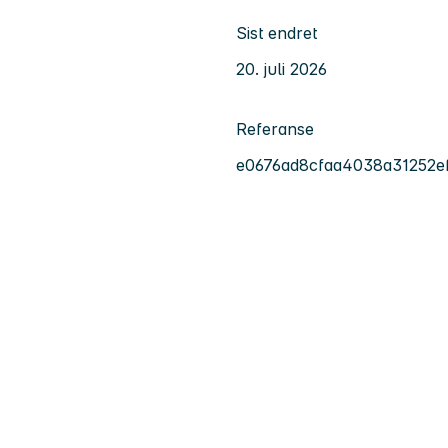
Sist endret
20. juli 2026
Referanse
e0676ad8cfaa4038a31252ef