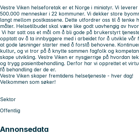
Vestre Viken helseforetak er et Norge i miniatyr. Vi leverer s
500.000 mennesker i 22 kommuner. Vi dekker store byområ
langt mellom postkassene. Dette utfordrer oss til å tenke 
måter. Helsetilbudet skal være like godt uavhengig av hvor
Vi har satt oss et mål om å bli gode på brukerstyrt tjenesteu
opptatt av å ta innbyggere med i arbeidet for å utvikle vår fe
at gode løsninger starter med å forstå behovene. Kontinuer
kultur, og vi tror på å knytte sammen fagfolk og kompetan
skape utvikling. Vestre Viken er nysgjerrige på hvordan tekn
og trygg pasientbehandling. Derfor har vi opprettet et virtu
få behandling der de er.
Vestre Viken skaper fremtidens helsetjeneste - hver dag!
Velkommen som søker!
Sektor
Offentlig
Annonsedata