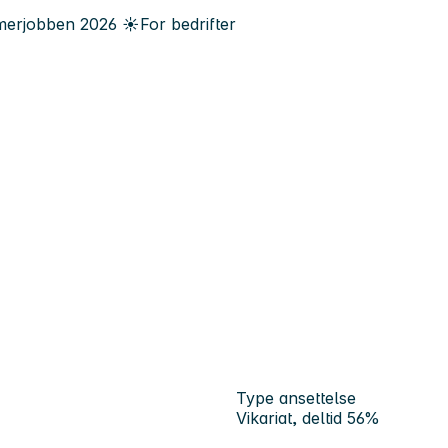
erjobben
2026
☀️
For bedrifter
Type ansettelse
Vikariat, deltid 56%