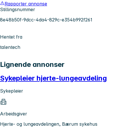
Rapporter annonse
Stillingsnummer
8e48b50f-9dcc-4da4-829c-e354b992f261
Hentet fra
talentech
Lignende annonser
Sykepleier hjerte-lungeavdeling
Sykepleier
Arbeidsgiver
Hjerte- og lungeavdelingen, Bærum sykehus