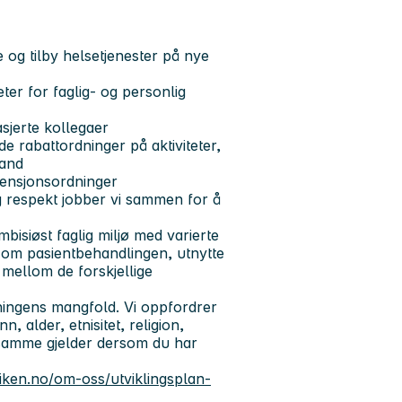
e og tilby helsetjenester på nye
er for faglig- og personlig
asjerte kollegaer
 rabattordninger på aktiviteter,
land
pensjonsordninger
g respekt jobber vi sammen for å
!
bisiøst faglig miljø med varierte
e om pasientbehandlingen, utnytte
mellom de forskjellige
kningens mangfold. Vi oppfordrer
n, alder, etnisitet, religion,
t samme gjelder dersom du har
viken.no/om-oss/utviklingsplan-