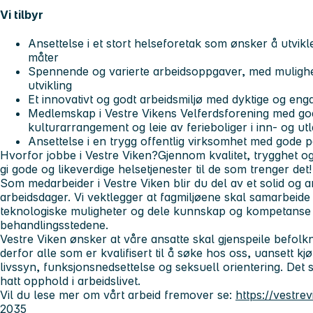
Vi tilbyr
Ansettelse i et stort helseforetak som ønsker å utvikl
måter
Spennende og varierte arbeidsoppgaver, med mulighet
utvikling
Et innovativt og godt arbeidsmiljø med dyktige og eng
Medlemskap i Vestre Vikens Velferdsforening med gode
kulturarrangement og leie av ferieboliger i inn- og ut
Ansettelse i en trygg offentlig virksomhet med gode 
Hvorfor jobbe i Vestre Viken?Gjennom kvalitet, trygghet o
gi gode og likeverdige helsetjenester til de som trenger det
Som medarbeider i Vestre Viken blir du del av et solid og am
arbeidsdager. Vi vektlegger at fagmiljøene skal samarbeid
teknologiske muligheter og dele kunnskap og kompetanse 
behandlingsstedene.
Vestre Viken ønsker at våre ansatte skal gjenspeile befol
derfor alle som er kvalifisert til å søke hos oss, uansett kjøn
livssyn, funksjonsnedsettelse og seksuell orientering. De
hatt opphold i arbeidslivet.
Vil du lese mer om vårt arbeid fremover se:
https://vestre
2035