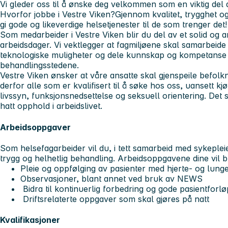
Vi gleder oss til å ønske deg velkommen som en viktig del 
Hvorfor jobbe i Vestre Viken?
Gjennom kvalitet, trygghet o
gi gode og likeverdige helsetjenester til de som trenger det
Som medarbeider i Vestre Viken blir du del av et solid og am
arbeidsdager. Vi vektlegger at fagmiljøene skal samarbeid
teknologiske muligheter og dele kunnskap og kompetanse 
behandlingsstedene.
Vestre Viken ønsker at våre ansatte skal gjenspeile befol
derfor alle som er kvalifisert til å søke hos oss, uansett kjøn
livssyn, funksjonsnedsettelse og seksuell orientering. De
hatt opphold i arbeidslivet.
Arbeidsoppgaver
Som helsefagarbeider vil du, i tett samarbeid med sykepleier
trygg og helhetlig behandling. Arbeidsoppgavene dine vil 
Pleie og oppfølging av pasienter med hjerte- og lu
Observasjoner, blant annet ved bruk av NEWS
Bidra til kontinuerlig forbedring og gode pasientforlø
Driftsrelaterte oppgaver som skal gjøres på natt
Kvalifikasjoner