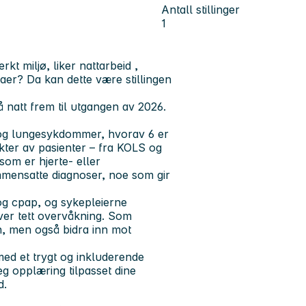
Antall stillinger
1
rkt miljø, liker nattarbeid ,
er? Da kan dette være stillingen
å natt frem til utgangen av 2026.
 og lungesykdommer, hvorav 6 er
kter av pasienter – fra KOLS og
 som er hjerte- eller
mensatte diagnoser, noe som gir
og cpap, og sykepleierne
er tett overvåkning. Som
n, men også bidra inn mot
ed et trygt og inkluderende
eg opplæring tilpasset dine
d.