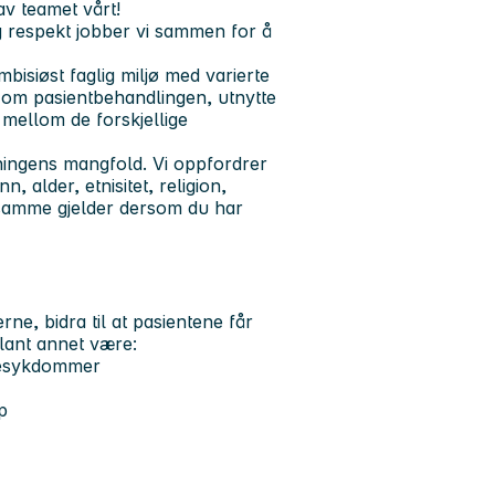
av teamet vårt!
g respekt jobber vi sammen for å
!
bisiøst faglig miljø med varierte
e om pasientbehandlingen, utnytte
mellom de forskjellige
kningens mangfold. Vi oppfordrer
n, alder, etnisitet, religion,
t samme gjelder dersom du har
ne, bidra til at pasientene får
blant annet være:
ngesykdommer
p