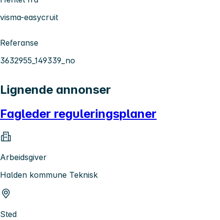
visma-easycruit
Referanse
3632955_149339_no
Lignende annonser
Fagleder reguleringsplaner
Arbeidsgiver
Halden kommune Teknisk
Sted