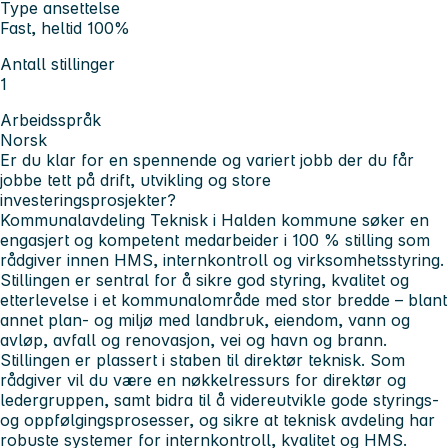
Type ansettelse
Fast, heltid 100%
Antall stillinger
1
Arbeidsspråk
Norsk
Er du klar for en spennende og variert jobb der du får
jobbe tett på drift, utvikling og store
investeringsprosjekter?
Kommunalavdeling Teknisk i Halden kommune søker en
engasjert og kompetent medarbeider i 100 % stilling som
rådgiver innen HMS, internkontroll og virksomhetsstyring.
Stillingen er sentral for å sikre god styring, kvalitet og
etterlevelse i et kommunalområde med stor bredde – blant
annet plan- og miljø med landbruk, eiendom, vann og
avløp, avfall og renovasjon, vei og havn og brann.
Stillingen er plassert i staben til direktør teknisk. Som
rådgiver vil du være en nøkkelressurs for direktør og
ledergruppen, samt bidra til å videreutvikle gode styrings-
og oppfølgingsprosesser, og sikre at teknisk avdeling har
robuste systemer for internkontroll, kvalitet og HMS.