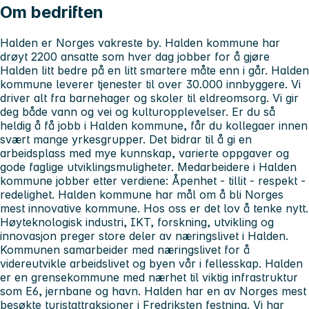
Om bedriften
Halden er Norges vakreste by. Halden kommune har
drøyt 2200 ansatte som hver dag jobber for å gjøre
Halden litt bedre på en litt smartere måte enn i går. Halden
kommune leverer tjenester til over 30.000 innbyggere. Vi
driver alt fra barnehager og skoler til eldreomsorg. Vi gir
deg både vann og vei og kulturopplevelser. Er du så
heldig å få jobb i Halden kommune, får du kollegaer innen
svært mange yrkesgrupper. Det bidrar til å gi en
arbeidsplass med mye kunnskap, varierte oppgaver og
gode faglige utviklingsmuligheter. Medarbeidere i Halden
kommune jobber etter verdiene: Åpenhet - tillit - respekt -
redelighet. Halden kommune har mål om å bli Norges
mest innovative kommune. Hos oss er det lov å tenke nytt.
Høyteknologisk industri, IKT, forskning, utvikling og
innovasjon preger store deler av næringslivet i Halden.
Kommunen samarbeider med næringslivet for å
videreutvikle arbeidslivet og byen vår i fellesskap. Halden
er en grensekommune med nærhet til viktig infrastruktur
som E6, jernbane og havn. Halden har en av Norges mest
besøkte turistattraksjoner i Fredriksten festning. Vi har