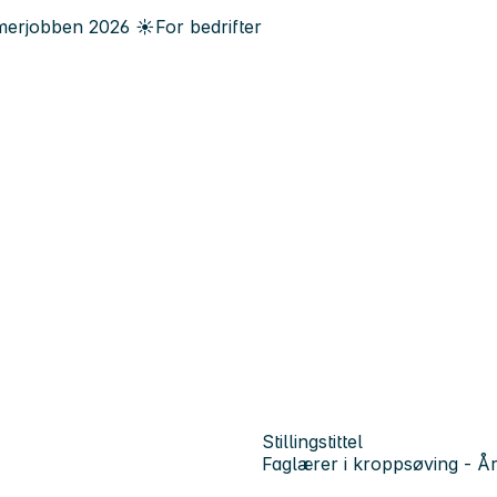
erjobben
2026
☀️
For bedrifter
Stillingstittel
Faglærer i kroppsøving - År