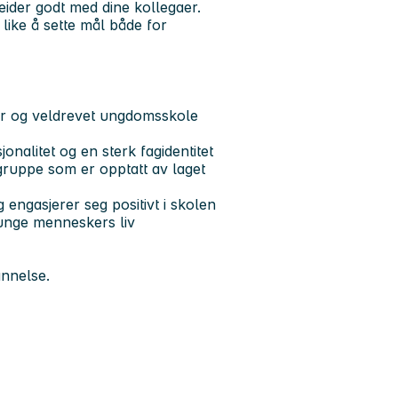
ider godt med dine kollegaer.
like å sette mål både for
or og veldrevet ungdomsskole
alitet og en sterk fagidentitet
ruppe som er opptatt av laget
engasjerer seg positivt i skolen
i unge menneskers liv
annelse.