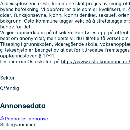
Arbeidsplassene i Oslo kommune skal preges av mangfold, 
byens befolkning. Vi oppfordrer alle som er kvalifisert, til
alder, funksjonsevne, kjønn, kjønnsidentitet, seksuell orient
bakgrunn. Oslo kommune legger vekt på å tilrettelegge a
behov for det.
Vi gjør oppmerksom på at søkere kan føres opp på offentl
bedt om anonymitet, men dette vil du i tilfelle få varsel om.
Tilsetting i grunnskolen, videregående skole, voksenopplæri
gi leksehjelp er betinget av at det før tiltredelse fremlegges 
opplæringsloven § 17-11.
Les mer om Osloskolen på
https://www.oslo.kommune.no/
Sektor
Offentlig
Annonsedata
Rapporter annonse
Stillingsnummer