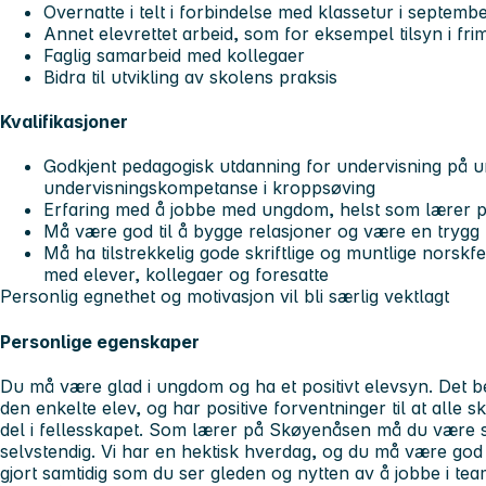
Overnatte i telt i forbindelse med klassetur i septemb
Annet elevrettet arbeid, som for eksempel tilsyn i frim
Faglig samarbeid med kollegaer
Bidra til utvikling av skolens praksis
Kvalifikasjoner
Godkjent pedagogisk utdanning for undervisning på 
undervisningskompetanse i kroppsøving
Erfaring med å jobbe med ungdom, helst som lærer 
Må være god til å bygge relasjoner og være en trygg 
Må ha tilstrekkelig gode skriftlige og muntlige norskf
med elever, kollegaer og foresatte
Personlig egnethet og motivasjon vil bli særlig vektlagt
Personlige egenskaper
Du må være glad i ungdom og ha et positivt elevsyn. Det bet
den enkelte elev, og har positive forventninger til at alle s
del i fellesskapet. Som lærer på Skøyenåsen må du være s
selvstendig. Vi har en hektisk hverdag, og du må være god 
gjort samtidig som du ser gleden og nytten av å jobbe i tea