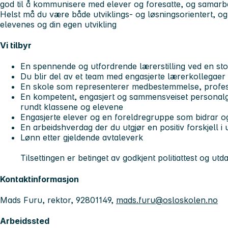
god til å kommunisere med elever og foresatte, og samarbe
Helst må du være både utviklings- og løsningsorientert, og 
elevenes og din egen utvikling
Vi tilbyr
En spennende og utfordrende lærerstilling ved en st
Du blir del av et team med engasjerte lærerkollegaer
En skole som representerer medbestemmelse, profesjon
En kompetent, engasjert og sammensveiset personalg
rundt klassene og elevene
Engasjerte elever og en foreldregruppe som bidrar og 
En arbeidshverdag der du utgjør en positiv forskjell 
Lønn etter gjeldende avtaleverk
Tilsettingen er betinget av godkjent politiattest og utd
Kontaktinformasjon
Mads Furu, rektor, 92801149,
mads.furu@osloskolen.no
Arbeidssted