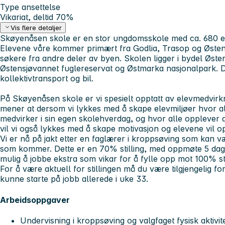
Type ansettelse
Vikariat, deltid 70%
Vis flere detaljer
Skøyenåsen skole er en stor ungdomsskole med ca. 680 el
Elevene våre kommer primært fra Godlia, Trasop og Østensjø
søkere fra andre deler av byen. Skolen ligger i bydel Øste
Østensjøvannet fuglereservat og Østmarka nasjonalpark. De
kollektivtransport og bil.
På Skøyenåsen skole er vi spesielt opptatt av elevmedvirkn
mener at dersom vi lykkes med å skape elevmiljøer hvor all
medvirker i sin egen skolehverdag, og hvor alle opplever 
vil vi også lykkes med å skape motivasjon og elevene vil 
Vi er nå på jakt etter en faglærer i kroppsøving som kan v
som kommer. Dette er en 70% stilling, med oppmøte 5 dage
mulig å jobbe ekstra som vikar for å fylle opp mot 100% sti
For å være aktuell for stillingen må du være tilgjengelig for 
kunne starte på jobb allerede i uke 33.
Arbeidsoppgaver
Undervisning i kroppsøving og valgfaget fysisk aktivit