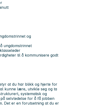
er
inutt
ungdomstrinnet og
på ungdomstrinnet
klasseleder
erdigheter til å kommunisere godt
yr at du har blikk og hjerte for
kal kunne lære, utvikle seg og ta
trukturert, systematisk og
på selvledelse for å få jobben
m. Det er en forutsetning at du er