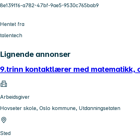
8e139ff6-a782-47bf-9ae5-9530c765bab9
Hentet fra
talentech
Lignende annonser
9.trinn kontaktlærer med matematikk, o
Arbeidsgiver
Hovseter skole, Oslo kommune, Utdanningsetaten
Sted