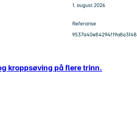
1. august 2026
Referanse
9537a40e84294f19a8a3f48
g kroppsøving på flere trinn.