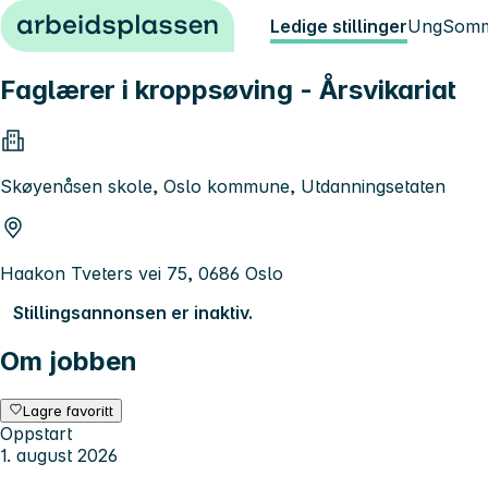
Hopp til innhold
Ledige stillinger
Ung
Somm
Faglærer i kroppsøving - Årsvikariat
Skøyenåsen skole, Oslo kommune, Utdanningsetaten
Haakon Tveters vei 75, 0686 Oslo
Stillingsannonsen er inaktiv.
Om jobben
Lagre favoritt
Oppstart
1. august 2026