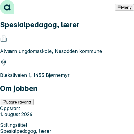
Hopp til innhold
Meny
Spesialpedagog, lærer
Alværn ungdomsskole, Nesodden kommune
Bleksliveien 1, 1453 Bjørnemyr
Om jobben
Lagre favoritt
Oppstart
1. august 2026
Stillingstittel
Spesialpedagog, lærer