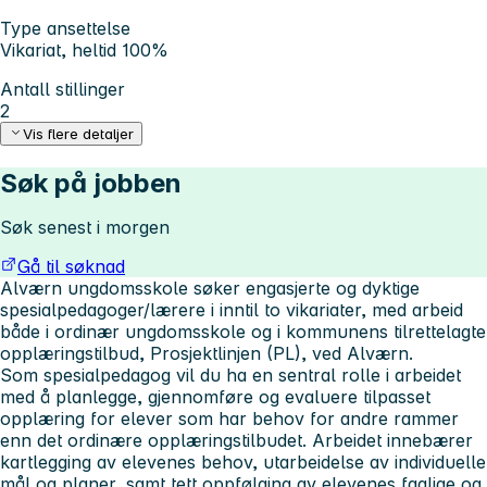
Type ansettelse
Vikariat, heltid 100%
Antall stillinger
2
Vis flere detaljer
Søk på jobben
Søk senest i morgen
Gå til søknad
Alværn ungdomsskole søker engasjerte og dyktige
spesialpedagoger/lærere i inntil to vikariater, med arbeid
både i ordinær ungdomsskole og i kommunens tilrettelagte
opplæringstilbud, Prosjektlinjen (PL), ved Alværn.
Som spesialpedagog vil du ha en sentral rolle i arbeidet
med å planlegge, gjennomføre og evaluere tilpasset
opplæring for elever som har behov for andre rammer
enn det ordinære opplæringstilbudet. Arbeidet innebærer
kartlegging av elevenes behov, utarbeidelse av individuelle
mål og planer, samt tett oppfølging av elevenes faglige og