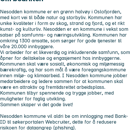
Nesodden kommune er en grønn halvøy i Oslofjorden,
med kort vei til både natur og storbyliv. Kommunen har
unike kvaliteter i form av skog, strand og fjord, og et rikt
kunst- og kulturliv. Nesodden er en kommune i vekst som
satser på samfunns- og næringsutvikling. Kommunen har
omkring 1300 ansatte, som sørger for gode tjenester til
våre 20.000 innbyggere.
Vi arbeider for et likeverdig og inkluderende samfunn, som
åpner for deltakelse og engasjement hos innbyggerne.
Kommunen skal være sosialt, økonomisk og miljømessig
bærekraftig, og har som mål å være foregangskommune
innen miljø- og klimaarbeid. I Nesodden kommune jobber
medarbeidere og ledere sammen for at kommunen skal
være en attraktiv og fremtidsrettet arbeidsplass.
Kommunen tilbyr spennende og trygge jobber, med
muligheter for faglig utvikling.
Sammen skaper vi det gode livet!
Nesodden kommune vil aldri be om innlogging med Bank-
ID til søkerportalen Webcruiter, dette for å redusere
risikoen for dataangrep (phishing).