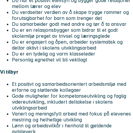
Du har et positivt elevsyn og bygger gode relasjoner
mellom lærer og elev
Du verdsetter verdien av å skape trygge rammer og
forutsigbarhet for barn som trenger det
Du samarbeider godt med andre og tør å ta ansvar
Du er en relasjonsbygger som bidrar til et godt
skolemiljø preget av trivsel og læringsglede
Du er engasjert og åpen, arbeider systematisk og
deltar aktivt i skolens utviklingsarbeid
Du er en tydelig og varm klasseleder
Personlig egnethet vil bli vektlagt
Vi tilbyr
Et positivt og samarbeidsorientert arbeidsmiljø med
erfarne og støttende kollegaer
Gode muligheter for kompetanseutvikling og faglig
videreutvikling, inkludert deltakelse i skolens
utviklingsarbeid
Variert og meningsfylt arbeid med fokus på elevenes
mestring og helhetlige utvikling
Lønn og arbeidsvilkår i henhold til gjeldende
avtaleverk