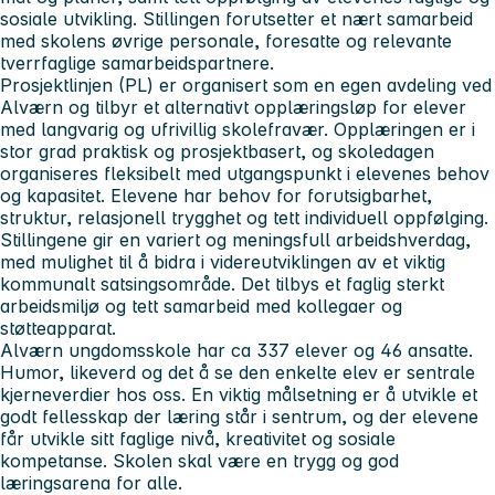
sosiale utvikling. Stillingen forutsetter et nært samarbeid
med skolens øvrige personale, foresatte og relevante
tverrfaglige samarbeidspartnere.
Prosjektlinjen (PL) er organisert som en egen avdeling ved
Alværn og tilbyr et alternativt opplæringsløp for elever
med langvarig og ufrivillig skolefravær. Opplæringen er i
stor grad praktisk og prosjektbasert, og skoledagen
organiseres fleksibelt med utgangspunkt i elevenes behov
og kapasitet. Elevene har behov for forutsigbarhet,
struktur, relasjonell trygghet og tett individuell oppfølging.
Stillingene gir en variert og meningsfull arbeidshverdag,
med mulighet til å bidra i videreutviklingen av et viktig
kommunalt satsingsområde. Det tilbys et faglig sterkt
arbeidsmiljø og tett samarbeid med kollegaer og
støtteapparat.
Alværn ungdomsskole har ca 337 elever og 46 ansatte.
Humor, likeverd og det å se den enkelte elev er sentrale
kjerneverdier hos oss. En viktig målsetning er å utvikle et
godt fellesskap der læring står i sentrum, og der elevene
får utvikle sitt faglige nivå, kreativitet og sosiale
kompetanse. Skolen skal være en trygg og god
læringsarena for alle.