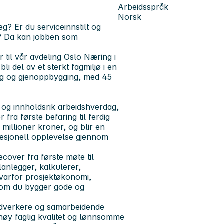
Arbeidsspråk
Norsk
eg? Er du serviceinnstilt og
en? Da kan jobben som
r
til vår avdeling
Oslo Næring
i
 bli del av et sterkt fagmiljø i en
ng og gjenoppbygging, med 45
 og innholdsrik arbeidshverdag,
fra første befaring til ferdig
 millioner kroner, og blir en
ofesjonell opplevelse gjennom
cover fra første møte til
anlegger, kalkulerer,
var
for prosjektøkonomi,
 som du bygger gode og
ndverkere og samarbeidende
høy faglig kvalitet og lønnsomme