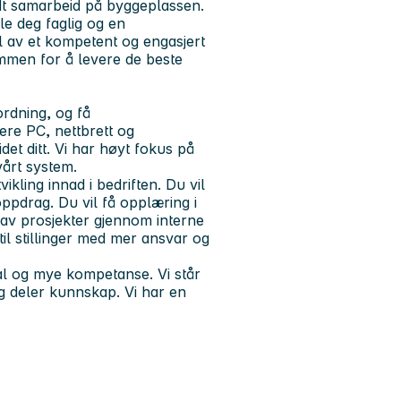
t samarbeid på byggeplassen.
le deg faglig
og en
el av et kompetent og engasjert
mmen for å levere de beste
ordning
, og få
ere PC, nettbrett og
det ditt. Vi har høyt fokus på
årt system.
ikling innad i bedriften. Du vil
ppdrag. Du vil få opplæring i
 av prosjekter gjennom interne
 til stillinger med mer ansvar og
l og mye kompetanse. Vi står
g deler kunnskap. Vi har en