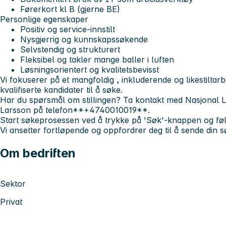
Førerkort kl B (gjerne BE)
Personlige egenskaper
Positiv og service-innstilt
Nysgjerrig og kunnskapssøkende
Selvstendig og strukturert
Fleksibel og takler mange baller i luften
Løsningsorientert og kvalitetsbevisst
Vi fokuserer på et
mangfoldig
,
inkluderende
og
likestilt
arb
kvalifiserte kandidater til å søke.
Har du spørsmål om stillingen? Ta kontakt med Nasjonal 
Larsson
på telefon**+4740010019**.
Start søkeprosessen ved å trykke på 'Søk'-knappen og føl
Vi ansetter fortløpende og oppfordrer deg til å sende din s
Om bedriften
Sektor
Privat