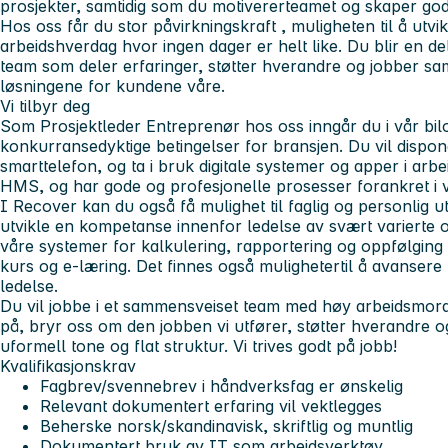
prosjekter, samtidig som du
motiverer
teamet og skaper god
Hos oss får du stor
påvirkningskraft
, muligheten til å
utvik
arbeidshverdag hvor ingen dager er helt like. Du blir en d
team som deler erfaringer, støtter hverandre og jobber sa
løsningene for kundene våre.
Vi tilbyr deg
Som
Prosjektleder Entreprenør
hos oss inngår du i vår
bil
konkurransedyktige betingelser for bransjen. Du vil dispon
smarttelefon, og ta i bruk digitale systemer og apper i arbei
HMS, og har gode og profesjonelle prosesser forankret i v
I Recover kan du også få mulighet til faglig og personlig utv
utvikle en kompetanse innenfor ledelse av svært varierte o
våre systemer for kalkulering, rapportering og oppfølging
kurs og e-læring. Det finnes også
muligheter
til å avansere
ledelse.
Du vil jobbe i et sammensveiset team med høy arbeidsmora
på, bryr oss om den jobben vi utfører, støtter hverandre o
uformell tone og flat struktur. Vi trives godt på jobb!
Kvalifikasjonskrav
Fagbrev/svennebrev i håndverksfag er ønskelig
Relevant dokumentert erfaring vil vektlegges
Beherske norsk/skandinavisk, skriftlig og muntlig
Dokumentert bruk av IT som arbeidsverktøy