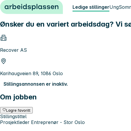
Hopp til innhold
Ledige stillinger
Ung
Somm
Ønsker du en variert arbeidsdag? Vi sø
Recover AS
Karihaugveien 89, 1086 Oslo
Stillingsannonsen er inaktiv.
Om jobben
Lagre favoritt
Stillingstittel
Prosjektleder Entreprenør - Stor Oslo