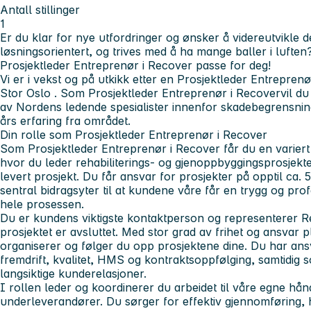
Antall stillinger
1
Er du klar for nye utfordringer og ønsker å videreutvikle d
løsningsorientert, og trives med å ha mange baller i luft
Prosjektleder Entreprenør
i
Recover
passe for deg!
Vi er i vekst og på utkikk etter en
Prosjektleder Entreprenø
Stor Oslo
. Som
Prosjektleder Entreprenør
i
Recover
vil du
av Nordens ledende spesialister innenfor skadebegrensni
års erfaring fra området.
Din rolle som Prosjektleder Entreprenør i Recover
Som
Prosjektleder Entreprenør i Recover
får du en variert
hvor du leder rehabiliterings- og gjenoppbyggingsprosjekter 
levert prosjekt. Du får ansvar for prosjekter på opptil ca. 5
sentral bidragsyter til at kundene våre får en trygg og pr
hele prosessen.
Du er kundens viktigste
kontaktperson
og
representerer
Re
prosjektet er avsluttet. Med stor grad av
frihet
og
ansvar
pl
organiserer og følger du opp prosjektene dine. Du har
ans
fremdrift, kvalitet, HMS og kontraktsoppfølging, samtidig
langsiktige kunderelasjoner.
I rollen
leder
og
koordinerer
du arbeidet til våre egne hå
underleverandører. Du sørger for effektiv gjennomføring, 