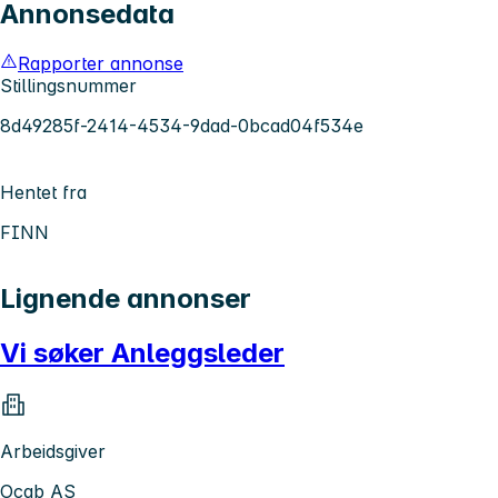
Annonsedata
Rapporter annonse
Stillingsnummer
8d49285f-2414-4534-9dad-0bcad04f534e
Hentet fra
FINN
Lignende annonser
Vi søker Anleggsleder
Arbeidsgiver
Ocab AS