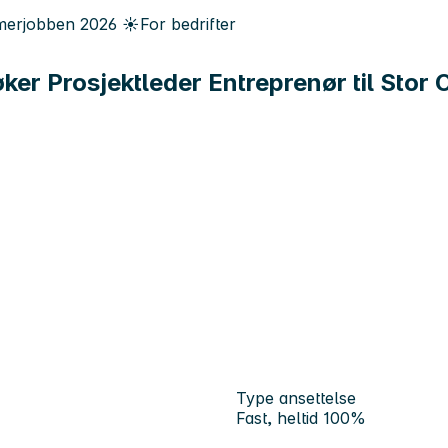
erjobben
2026
☀️
For bedrifter
ker Prosjektleder Entreprenør til Stor 
Type ansettelse
Fast, heltid 100%