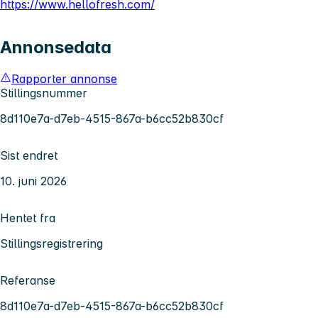
https://www.hellofresh.com/
Annonsedata
Rapporter annonse
Stillingsnummer
8d110e7a-d7eb-4515-867a-b6cc52b830cf
Sist endret
10. juni 2026
Hentet fra
Stillingsregistrering
Referanse
8d110e7a-d7eb-4515-867a-b6cc52b830cf