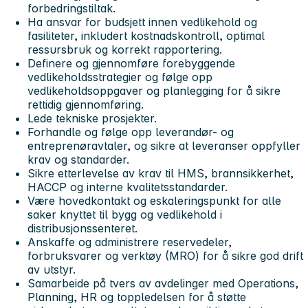
forbedringstiltak.
Ha ansvar for budsjett innen vedlikehold og
fasiliteter, inkludert kostnadskontroll, optimal
ressursbruk og korrekt rapportering.
Definere og gjennomføre forebyggende
vedlikeholdsstrategier og følge opp
vedlikeholdsoppgaver og planlegging for å sikre
rettidig gjennomføring.
Lede tekniske prosjekter.
Forhandle og følge opp leverandør- og
entreprenøravtaler, og sikre at leveranser oppfyller
krav og standarder.
Sikre etterlevelse av krav til HMS, brannsikkerhet,
HACCP og interne kvalitetsstandarder.
Være hovedkontakt og eskaleringspunkt for alle
saker knyttet til bygg og vedlikehold i
distribusjonssenteret.
Anskaffe og administrere reservedeler,
forbruksvarer og verktøy (MRO) for å sikre god drift
av utstyr.
Samarbeide på tvers av avdelinger med Operations,
Planning, HR og toppledelsen for å støtte