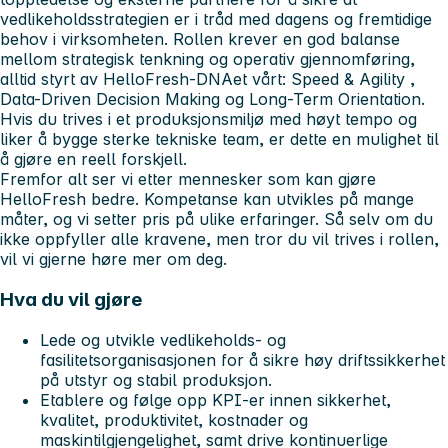
vedlikeholdsstrategien er i tråd med dagens og fremtidige
behov i virksomheten. Rollen krever en god balanse
mellom strategisk tenkning og operativ gjennomføring,
alltid styrt av HelloFresh-DNAet vårt:
Speed & Agility
,
Data-Driven Decision Making
og
Long-Term Orientation
.
Hvis du trives i et produksjonsmiljø med høyt tempo og
liker å bygge sterke tekniske team, er dette en mulighet til
å gjøre en reell forskjell.
Fremfor alt ser vi etter mennesker som kan gjøre
HelloFresh bedre. Kompetanse kan utvikles på mange
måter, og vi setter pris på ulike erfaringer. Så selv om du
ikke oppfyller alle kravene, men tror du vil trives i rollen,
vil vi gjerne høre mer om deg.
Hva du vil gjøre
Lede og utvikle vedlikeholds- og
fasilitetsorganisasjonen for å sikre høy driftssikkerhet
på utstyr og stabil produksjon.
Etablere og følge opp KPI-er innen sikkerhet,
kvalitet, produktivitet, kostnader og
maskintilgjengelighet, samt drive kontinuerlige