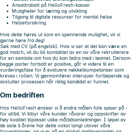
Ansattrabatt på HelloFresh-kasser
Muligheter for læring og utvikling
Tilgang til digitale ressurser for mental helse
Helseforsikring
Hvis dette høres ut som en spennende mulighet, vil vi
gjerne høre fra deg!
Søk med CV (på engelsk). Hvis vi ser at det kan være en
god match, vil du bli kontaktet av en av våre rekrutterere
for en samtale om hva du kan bidra med i teamet. Dersom
begge parter fortsatt er positive, går vi videre til en
vurderingsfase for å evaluere nøkkelkompetanser som
kreves i rollen. Vi gjennomfører intervjuer fortløpende og
avslutter prosessen når riktig kandidat er funnet.
Om bedriften
Hos
HelloFresh
ønsker vi å endre måten folk spiser på -
for alltid. Vi tilbyr våre kunder råvarer og oppskrifter av
høy kvalitet tilpasset ulike måltidsanledninger. I løpet av
de siste ti årene har dette vokst langt utover våre
forventninger, og vi er nå en global matleverandør og