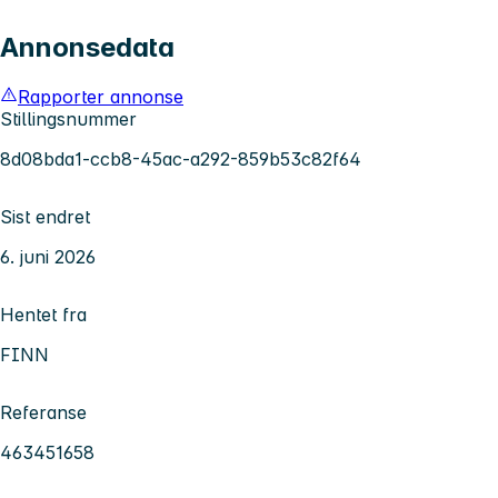
Annonsedata
Rapporter annonse
Stillingsnummer
8d08bda1-ccb8-45ac-a292-859b53c82f64
Sist endret
6. juni 2026
Hentet fra
FINN
Referanse
463451658