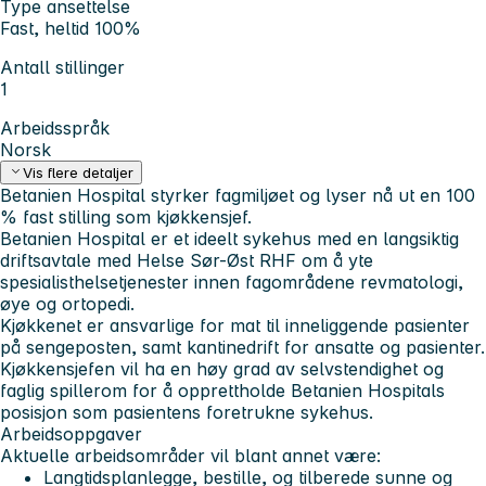
Type ansettelse
Fast, heltid 100%
Antall stillinger
1
Arbeidsspråk
Norsk
Vis flere detaljer
Betanien Hospital styrker fagmiljøet og lyser nå ut en 100
% fast stilling som kjøkkensjef.
Betanien Hospital er et ideelt sykehus med en langsiktig
driftsavtale med Helse Sør-Øst RHF om å yte
spesialisthelsetjenester innen fagområdene revmatologi,
øye og ortopedi.
Kjøkkenet er ansvarlige for mat til inneliggende pasienter
på sengeposten, samt kantinedrift for ansatte og pasienter.
Kjøkkensjefen vil ha en høy grad av selvstendighet og
faglig spillerom for å opprettholde Betanien Hospitals
posisjon som pasientens foretrukne sykehus.
Arbeidsoppgaver
Aktuelle arbeidsområder vil blant annet være:
Langtidsplanlegge, bestille, og tilberede sunne og