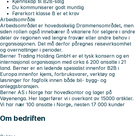
Kjennskap til B2B-salg
Du kommuniserer godt muntlig
Førerkort klasse B er et krav
Arbeidsområde
Arbeidsområdet er hovedsakelig Drammensområdet, men
siden rollen også innebærer å vikariere for selgere i andre
deler av regionen ved lengre fravær eller andre behov i
organisasjonen. Det må derfor påregnes reisevirksomhet
og overnattinger i perioder.
Berner Trading Holding GmbH
er et tysk konsern og en
internasjonal organisasjon med cirka 6 200 ansatte i 21
land. Berner er en ledende spesialist innenfor B2B i
Europa innenfor kjemi, forbruksvarer, verktøy og
løsninger for fagfolk innen både bil- bygg- og
anleggsbransjen.
Berner AS i Norge har hovedkontor og lager på
Vøyenenga. Her lagerfører vi i overkant av 15000 artikler.
Vi har nær 100 ansatte i Norge, nesten 17 000 kunder
Om bedriften