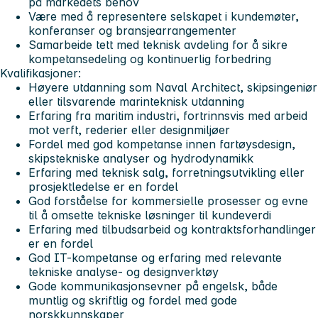
på markedets behov
Være med å representere selskapet i kundemøter,
konferanser og bransjearrangementer
Samarbeide tett med teknisk avdeling for å sikre
kompetansedeling og kontinuerlig forbedring
Kvalifikasjoner:
Høyere utdanning som Naval Architect, skipsingeniør
eller tilsvarende marinteknisk utdanning
Erfaring fra maritim industri, fortrinnsvis med arbeid
mot verft, rederier eller designmiljøer
Fordel med god kompetanse innen fartøysdesign,
skipstekniske analyser og hydrodynamikk
Erfaring med teknisk salg, forretningsutvikling eller
prosjektledelse er en fordel
God forståelse for kommersielle prosesser og evne
til å omsette tekniske løsninger til kundeverdi
Erfaring med tilbudsarbeid og kontraktsforhandlinger
er en fordel
God IT-kompetanse og erfaring med relevante
tekniske analyse- og designverktøy
Gode kommunikasjonsevner på engelsk, både
muntlig og skriftlig og fordel med gode
norskkunnskaper