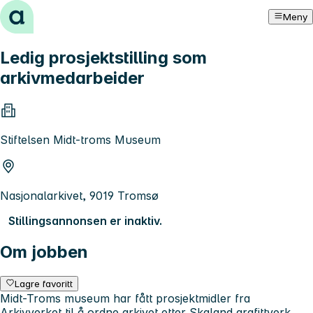
Hopp til innhold
Meny
Ledig prosjektstilling som
arkivmedarbeider
Stiftelsen Midt-troms Museum
Nasjonalarkivet, 9019 Tromsø
Stillingsannonsen er inaktiv.
Om jobben
Lagre favoritt
Midt-Troms museum har fått prosjektmidler fra
Arkivverket til å ordne arkivet etter Skaland grafittverk.