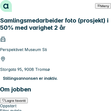
Hopp til innhold
Meny
Samlingsmedarbeider foto (prosjekt) i
50% med varighet 2 år
Perspektivet Museum Sti
Storgata 95, 9008 Tromsø
Stillingsannonsen er inaktiv.
Om jobben
Lagre favoritt
Oppstart
Etter avtale