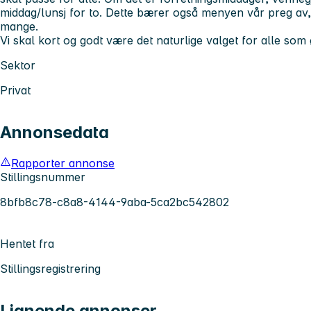
middag/lunsj for to. Dette bærer også menyen vår preg av
mange.
Vi skal kort og godt være det naturlige valget for alle so
Sektor
Privat
Annonsedata
Rapporter annonse
Stillingsnummer
8bfb8c78-c8a8-4144-9aba-5ca2bc542802
Hentet fra
Stillingsregistrering
Lignende annonser