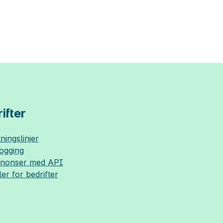
ifter
ningslinjer
logging
nnonser med API
ler for bedrifter