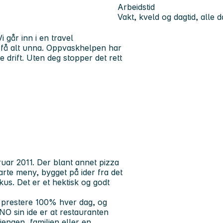
Arbeidstid
Vakt, kveld og dagtid, alle 
i går inn i en travel
 få alt unna. Oppvaskhelpen har
 drift. Uten deg stopper det rett
uar 2011. Der blant annet pizza
carte meny, bygget på ider fra det
us. Det er et hektisk og godt
l prestere 100% hver dag, og
NO sin ide er at restauranten
jengen, familien eller en