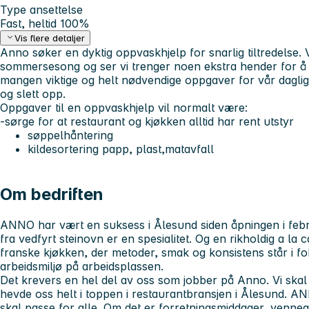
Type ansettelse
Fast, heltid 100%
Vis flere detaljer
Anno søker en dyktig oppvaskhjelp for snarlig tiltredelse. V
sommersesong og ser vi trenger noen ekstra hender for å
mangen viktige og helt nødvendige oppgaver for vår daglige
og slett opp.
Oppgaver til en oppvaskhjelp vil normalt være:
-sørge for at restaurant og kjøkken alltid har rent utstyr
søppelhåntering
kildesortering papp, plast,matavfall
Om bedriften
ANNO har vært en suksess i Ålesund siden åpningen i febr
fra vedfyrt steinovn er en spesialitet. Og en rikholdig a la 
franske kjøkken, der metoder, smak og konsistens står i fok
arbeidsmiljø på arbeidsplassen.
Det krevers en hel del av oss som jobber på Anno. Vi ska
hevde oss helt i toppen i restaurantbransjen i Ålesund. AN
skal passe for alle. Om det er forretningsmiddager, venneg