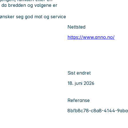
, da bredden og valgene er
m ønsker seg god mat og service
Nettsted
https://www.anno.no/
Sist endret
18. juni 2026
Referanse
8bfb8c78-c8a8-4144-9aba