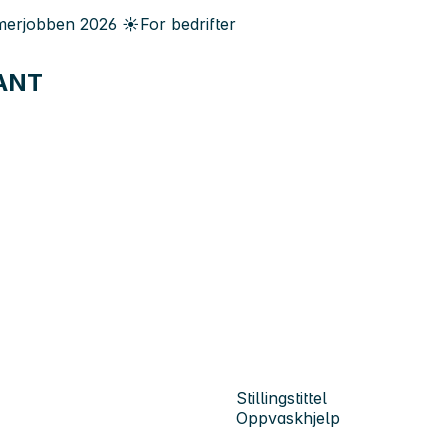
erjobben
2026
☀️
For bedrifter
ANT
Stillingstittel
Oppvaskhjelp