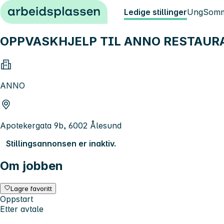
Hopp til innhold
Ledige stillinger
Ung
Somm
OPPVASKHJELP TIL ANNO RESTAUR
ANNO
Apotekergata 9b, 6002 Ålesund
Stillingsannonsen er inaktiv.
Om jobben
Lagre favoritt
Oppstart
Etter avtale