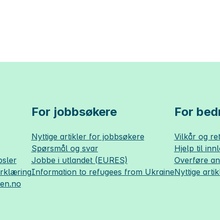
For jobbsøkere
For bedr
Nyttige artikler for jobbsøkere
Vilkår og ret
Spørsmål og svar
Hjelp til inn
sler
Jobbe i utlandet (EURES)
Overføre a
erklæring
Information to refugees from Ukraine
Nyttige artik
sen.no