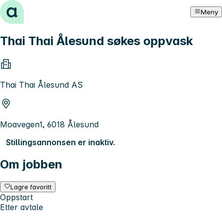
Hopp til innhold
Meny
Thai Thai Ålesund søkes oppvask
Thai Thai Ålesund AS
Moavegen1, 6018 Ålesund
Stillingsannonsen er inaktiv.
Om jobben
Lagre favoritt
Oppstart
Etter avtale