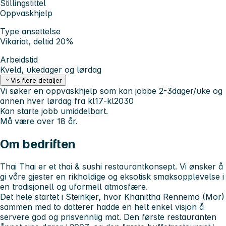
Stillingstittel
Oppvaskhjelp
Type ansettelse
Vikariat, deltid 20%
Arbeidstid
Kveld, ukedager og lørdag
Vis flere detaljer
Vi søker en oppvaskhjelp som kan jobbe 2-3dager/uke og
annen hver lørdag fra kl17-kl2030
Kan starte jobb umiddelbart.
Må være over 18 år.
Om bedriften
Thai Thai er et thai & sushi restaurantkonsept. Vi ønsker å
gi våre gjester en rikholdige og eksotisk smaksopplevelse i
en tradisjonell og uformell atmosfære.
Det hele startet i Steinkjer, hvor Khanittha Rennemo (Mor)
sammen med to datterer hadde en helt enkel visjon å
servere god og prisvennlig mat. Den første restauranten