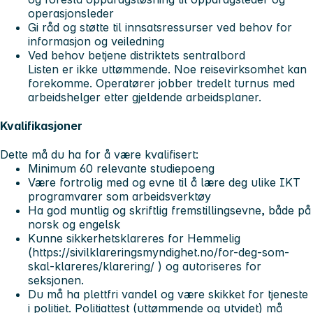
operasjonsleder
Gi råd og støtte til innsatsressurser ved behov for
informasjon og veiledning
Ved behov betjene distriktets sentralbord
Listen er ikke uttømmende. Noe reisevirksomhet kan
forekomme. Operatører jobber tredelt turnus med
arbeidshelger etter gjeldende arbeidsplaner.
Kvalifikasjoner
Dette må du ha for å være kvalifisert:
Minimum 60 relevante studiepoeng
Være fortrolig med og evne til å lære deg ulike IKT
programvarer som arbeidsverktøy
Ha god muntlig og skriftlig fremstillingsevne, både på
norsk og engelsk
Kunne sikkerhetsklareres for Hemmelig
(https://sivilklareringsmyndighet.no/for-deg-som-
skal-klareres/klarering/ ) og autoriseres for
seksjonen.
Du må ha plettfri vandel og være skikket for tjeneste
i politiet. Politiattest (uttømmende og utvidet) må