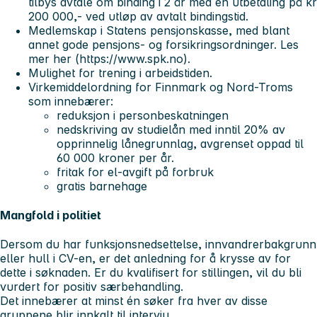
tilbys avtale om binding i 2 år med en utbetaling på kr
200 000,- ved utløp av avtalt bindingstid.
Medlemskap i Statens pensjonskasse, med blant
annet gode pensjons- og forsikringsordninger. Les
mer her (https://www.spk.no).
Mulighet for trening i arbeidstiden.
Virkemiddelordning for Finnmark og Nord-Troms
som innebærer:
reduksjon i personbeskatningen
nedskriving av studielån med inntil 20% av
opprinnelig lånegrunnlag, avgrenset oppad til
60 000 kroner per år.
fritak for el-avgift på forbruk
gratis barnehage
Mangfold i politiet
Dersom du har funksjonsnedsettelse, innvandrerbakgrunn
eller hull i CV-en, er det anledning for å krysse av for
dette i søknaden. Er du kvalifisert for stillingen, vil du bli
vurdert for positiv særbehandling.
Det innebærer at minst én søker fra hver av disse
gruppene blir innkalt til intervju.