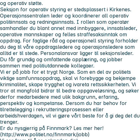
og operativ støtte.
Seksjon for operativ styring er stedsplassert i Kirkenes.
Operasjonssentralen leder og koordinerer all operativ
politiinnsats og redningsinnsats. I rollen som operatør
samhandler du blant annet med innbyggere, innsatsleder,
operative mannskaper og felles straffesaksinntak om
oppdrag. For faglige råd og operasjonell styring forholder
du deg til våre oppdragsledere og operasjonsledere som
alltid er til stede. Personalansvar ligger til seksjonsleder.
Du får grundig og omfattende opplæring, og jobber
sammen med politiutdannede kollegaer.
Vi er på jobb for et trygt Norge. Som en del av politiets
viktige samfunnsoppdrag, skal vi forebygge og bekjempe
kriminalitet, skape trygghet og ivareta rettssikkerheten. Vi
tror at mangfold bidrar til bedre oppgaveløsning, og søker
derfor medarbeidere med ulik bakgrunn, erfaring,
perspektiv og kompetanse. Dersom du har behov for
tilrettelegging i rekrutteringsprosessen eller
arbeidshverdagen, vil vi gjøre vårt beste for å gi deg det du
trenger.
Er du nysgjerrig på Finnmark? Les mer her!
(http://www.politiet.no/finnmark/jobb)