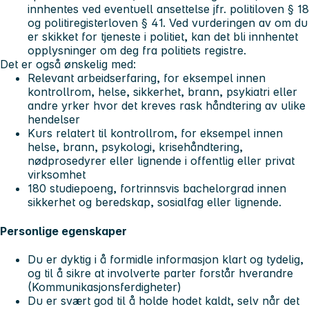
innhentes ved eventuell ansettelse jfr. politiloven § 18
og politiregisterloven § 41. Ved vurderingen av om du
er skikket for tjeneste i politiet, kan det bli innhentet
opplysninger om deg fra politiets registre.
Det er også ønskelig med:
Relevant arbeidserfaring, for eksempel innen
kontrollrom, helse, sikkerhet, brann, psykiatri eller
andre yrker hvor det kreves rask håndtering av ulike
hendelser
Kurs relatert til kontrollrom, for eksempel innen
helse, brann, psykologi, krisehåndtering,
nødprosedyrer eller lignende i offentlig eller privat
virksomhet
180 studiepoeng, fortrinnsvis bachelorgrad innen
sikkerhet og beredskap, sosialfag eller lignende.
Personlige egenskaper
Du er dyktig i å formidle informasjon klart og tydelig,
og til å sikre at involverte parter forstår hverandre
(Kommunikasjonsferdigheter)
Du er svært god til å holde hodet kaldt, selv når det