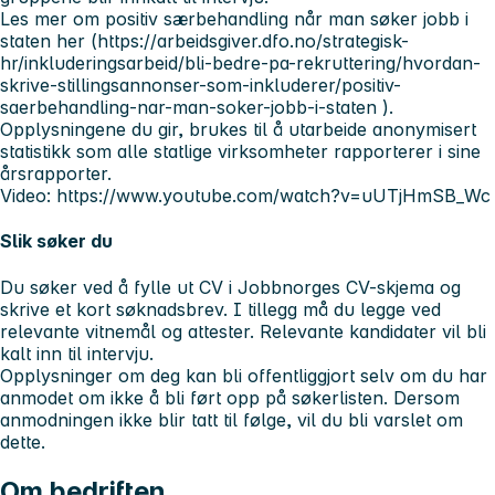
Les mer om positiv særbehandling når man søker jobb i
staten her (https://arbeidsgiver.dfo.no/strategisk-
hr/inkluderingsarbeid/bli-bedre-pa-rekruttering/hvordan-
skrive-stillingsannonser-som-inkluderer/positiv-
saerbehandling-nar-man-soker-jobb-i-staten ).
Opplysningene du gir, brukes til å utarbeide anonymisert
statistikk som alle statlige virksomheter rapporterer i sine
årsrapporter.
Video: https://www.youtube.com/watch?v=uUTjHmSB_Wc
Slik søker du
Du søker ved å fylle ut CV i Jobbnorges CV-skjema og
skrive et kort søknadsbrev. I tillegg må du legge ved
relevante vitnemål og attester. Relevante kandidater vil bli
kalt inn til intervju.
Opplysninger om deg kan bli offentliggjort selv om du har
anmodet om ikke å bli ført opp på søkerlisten. Dersom
anmodningen ikke blir tatt til følge, vil du bli varslet om
dette.
Om bedriften