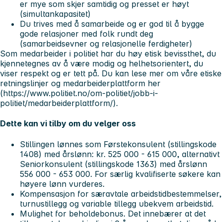
er mye som skjer samtidig og presset er høyt
(simultankapasitet)
Du trives med å samarbeide og er god til å bygge
gode relasjoner med folk rundt deg
(samarbeidsevner og relasjonelle ferdigheter)
Som medarbeider i politiet har du høy etisk bevissthet, du
kjennetegnes av å være modig og helhetsorientert, du
viser respekt og er tett på. Du kan lese mer om våre etiske
retningslinjer og medarbeiderplattform her
(https://www.politiet.no/om-politiet/jobb-i-
politiet/medarbeiderplattform/).
Dette kan vi tilby om du velger oss
Stillingen lønnes som Førstekonsulent (stillingskode
1408) med årslønn: kr. 525 000 - 615 000, alternativt
Seniorkonsulent (stillingskode 1363) med årslønn
556 000 - 653 000. For særlig kvalifiserte søkere kan
høyere lønn vurderes.
Kompensasjon for særavtale arbeidstidbestemmelser,
turnustillegg og variable tillegg ubekvem arbeidstid.
Mulighet for beholdebonus. Det innebærer at det