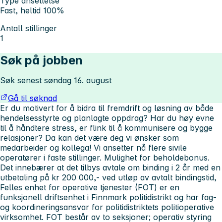
Type ansettelse
Fast, heltid 100%
Antall stillinger
1
Søk på jobben
Søk senest søndag 16. august
Gå til søknad
Er du motivert for å bidra til fremdrift og løsning av både
hendelsesstyrte og planlagte oppdrag? Har du høy evne
til å håndtere stress, er flink til å kommunisere og bygge
relasjoner? Da kan det være deg vi ønsker som
medarbeider og kollega! Vi ansetter nå flere sivile
operatører i faste stillinger. Mulighet for beholdebonus.
Det innebærer at det tilbys avtale om binding i 2 år med en
utbetaling på kr 200 000,- ved utløp av avtalt bindingstid,
Felles enhet for operative tjenester (FOT) er en
funksjonell driftsenhet i Finnmark politidistrikt og har fag-
og koordineringsansvar for politidistriktets politioperative
virksomhet. FOT består av to seksjoner; operativ styring