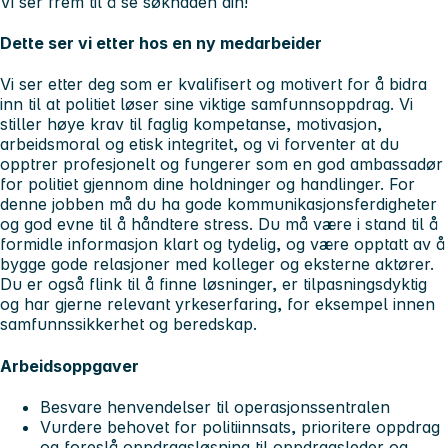
Vi ser frem til å se søknaden din!
Dette ser vi etter hos en ny medarbeider
Vi ser etter deg som er kvalifisert og motivert for å bidra
inn til at politiet løser sine viktige samfunnsoppdrag. Vi
stiller høye krav til faglig kompetanse, motivasjon,
arbeidsmoral og etisk integritet, og vi forventer at du
opptrer profesjonelt og fungerer som en god ambassadør
for politiet gjennom dine holdninger og handlinger. For
denne jobben må du ha gode kommunikasjonsferdigheter
og god evne til å håndtere stress. Du må være i stand til å
formidle informasjon klart og tydelig, og være opptatt av å
bygge gode relasjoner med kolleger og eksterne aktører.
Du er også flink til å finne løsninger, er tilpasningsdyktig
og har gjerne relevant yrkeserfaring, for eksempel innen
samfunnssikkerhet og beredskap.
Arbeidsoppgaver
Besvare henvendelser til operasjonssentralen
Vurdere behovet for politiinnsats, prioritere oppdrag
og foreslå oppdragsløsning til oppdragsleder og