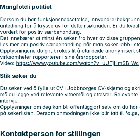
Mangfold i politiet
Dersom du har funksjonsnedsettelse, innvandrerbakgrunn el
anledning for å krysse av for dette i søknaden. Er du kvalifise
vurdert for positiv særbehandling.
Det innebærer at minst én søker fra hver av disse gruppene b
Les mer om positiv særbehandling når man søker jobb i st
Opplysningene du gir, brukes til å utarbeide anonymisert sta
virksomheter rapporterer i sine årsrapporter.
Video:
https://www.youtube.com/watch?v=uUTjHmSB_Wc
Slik søker du
Du søker ved å fylle ut CV i Jobbnorges CV-skjema og skriv
må du legge ved relevante vitnemål og attester. Relevante kan
intervju.
Opplysninger om deg kan bli offentliggjort selv om du har
på søkerlisten. Dersom anmodningen ikke blir tatt til følge, 
Kontaktperson for stillingen