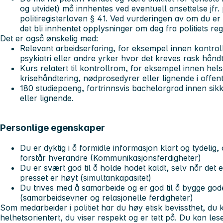
og utvidet) må innhentes ved eventuell ansettelse jfr. 
politiregisterloven § 41. Ved vurderingen av om du er sk
det bli innhentet opplysninger om deg fra politiets regi
Det er også ønskelig med:
Relevant arbeidserfaring, for eksempel innen kontrol
psykiatri eller andre yrker hvor det kreves rask hånd
Kurs relatert til kontrollrom, for eksempel innen hel
krisehåndtering, nødprosedyrer eller lignende i offent
180 studiepoeng, fortrinnsvis bachelorgrad innen sik
eller lignende.
Personlige egenskaper
Du er dyktig i å formidle informasjon klart og tydelig, o
forstår hverandre (Kommunikasjonsferdigheter)
Du er svært god til å holde hodet kaldt, selv når det 
presset er høyt (simultankapasitet)
Du trives med å samarbeide og er god til å bygge god
(samarbeidsevner og relasjonelle ferdigheter)
Som medarbeider i politiet har du høy etisk bevissthet, d
helhetsorientert, du viser respekt og er tett på. Du kan le