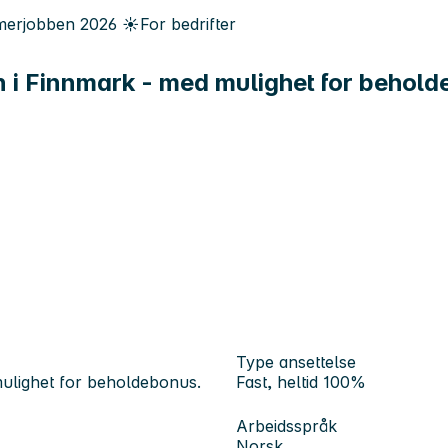
erjobben
2026
☀️
For bedrifter
n i Finnmark - med mulighet for behol
Type ansettelse
mulighet for beholdebonus.
Fast, heltid 100%
Arbeidsspråk
Norsk