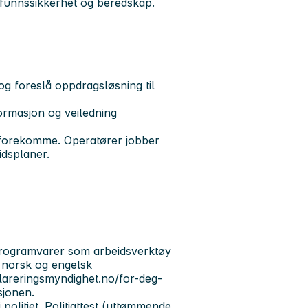
mfunnssikkerhet og beredskap.
og foreslå oppdragsløsning til
formasjon og veiledning
 forekomme. Operatører jobber
idsplaner.
 programvarer som arbeidsverktøy
å norsk og engelsk
klareringsmyndighet.no/for-deg-
sjonen.
 politiet. Politiattest (uttømmende