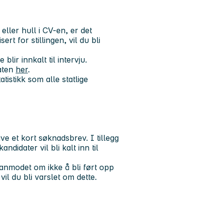
ler hull i CV-en, er det
rt for stillingen, vil du bli
lir innkalt til intervju.
aten
her
.
tistikk som alle statlige
e et kort søknadsbrev. I tillegg
didater vil bli kalt inn til
 anmodet om ikke å bli ført opp
vil du bli varslet om dette.