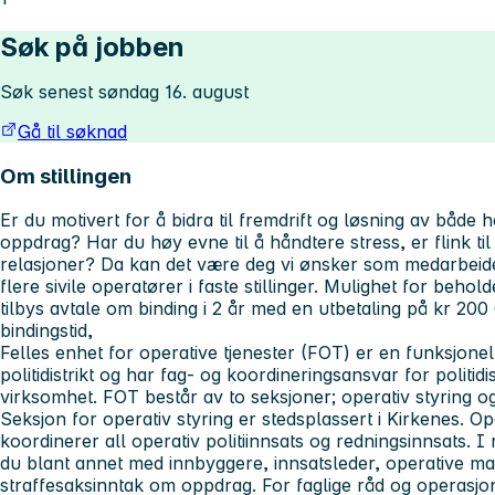
Søk på jobben
Søk senest søndag 16. august
Gå til søknad
Om stillingen
Er du motivert for å bidra til fremdrift og løsning av både 
oppdrag? Har du høy evne til å håndtere stress, er flink t
relasjoner? Da kan det være deg vi ønsker som medarbeider
flere sivile operatører i faste stillinger. Mulighet for beho
tilbys avtale om binding i 2 år med en utbetaling på kr 200
bindingstid,
Felles enhet for operative tjenester (FOT) er en funksjonel
politidistrikt og har fag- og koordineringsansvar for politidis
virksomhet. FOT består av to seksjoner; operativ styring og
Seksjon for operativ styring er stedsplassert i Kirkenes. O
koordinerer all operativ politiinnsats og redningsinnsats.
du blant annet med innbyggere, innsatsleder, operative m
straffesaksinntak om oppdrag. For faglige råd og operasjone