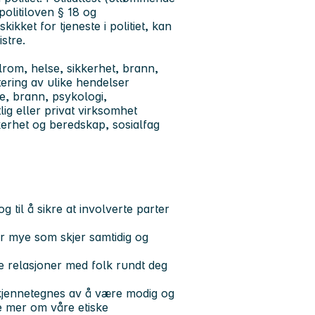
politiloven § 18 og
ikket for tjeneste i politiet, kan
stre.
lrom, helse, sikkerhet, brann,
tering av ulike hendelser
se, brann, psykologi,
lig eller privat virksomhet
kerhet og beredskap, sosialfag
g til å sikre at involverte parter
er mye som skjer samtidig og
e relasjoner med folk rundt deg
u kjennetegnes av å være modig og
se mer om våre etiske