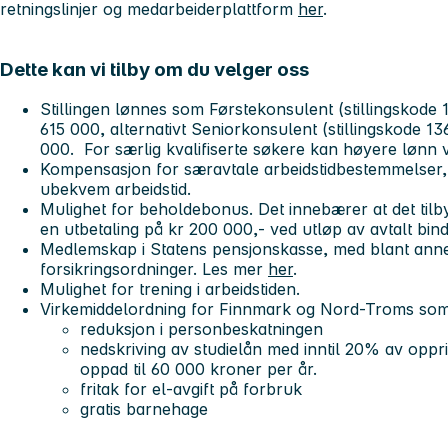
retningslinjer og medarbeiderplattform
her
.
Dette kan vi tilby om du velger oss
Stillingen lønnes som Førstekonsulent (stillingskode 
615 000, alternativt Seniorkonsulent (stillingskode 
000. For særlig kvalifiserte søkere kan høyere lønn 
Kompensasjon for særavtale arbeidstidbestemmelser, t
ubekvem arbeidstid.
Mulighet for beholdebonus. Det innebærer at det tilb
en utbetaling på kr 200 000,- ved utløp av avtalt bind
Medlemskap i Statens pensjonskasse, med blant anne
forsikringsordninger. Les mer
her
.
Mulighet for trening i arbeidstiden.
Virkemiddelordning for Finnmark og Nord-Troms so
reduksjon i personbeskatningen
nedskriving av studielån med inntil 20% av oppr
oppad til 60 000 kroner per år.
fritak for el-avgift på forbruk
gratis barnehage