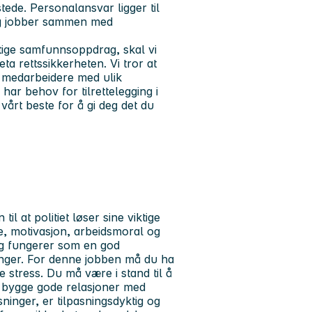
tede. Personalansvar ligger til
og jobber sammen med
iktige samfunnsoppdrag, skal vi
ta rettssikkerheten. Vi tror at
r medarbeidere med ulik
ar behov for tilrettelegging i
vårt beste for å gi deg det du
til at politiet løser sine viktige
e, motivasjon, arbeidsmoral og
t og fungerer som en god
inger. For denne jobben må du ha
stress. Du må være i stand til å
 å bygge gode relasjoner med
sninger, er tilpasningsdyktig og