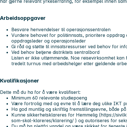
har gjerne relevant yrkeserfaring, for eksempel innen sa
Arbeidsoppgaver
Besvare henvendelser til operasjonssentralen
Vurdere behovet for politiinnsats, prioritere oppdrag 
oppdragsleder og operasjonsleder
Gi råd og støtte til innsatsressurser ved behov for in
Ved behov betjene distriktets sentralbord
Listen er ikke uttømmende. Noe reisevirksomhet kan
tredelt turnus med arbeidshelger etter gjeldende arbe
Kvalifikasjoner
Dette må du ha for å være kvalifisert:
Minimum 60 relevante studiepoeng
Være fortrolig med og evne til å lære deg ulike IKT
Ha god muntlig og skriftlig fremstillingsevne, både p
Kunne sikkerhetsklareres for Hemmelig (https://sivil
som-skal-klareres/klarering/ ) og autoriseres for sek
Du må ha plettfri vandel og være skikket for tjeneste i