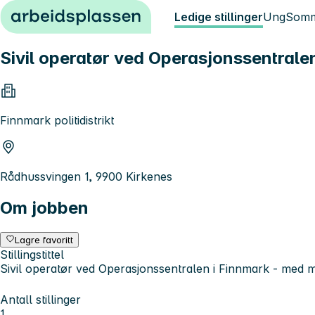
Hopp til innhold
Ledige stillinger
Ung
Somm
Sivil operatør ved Operasjonssentrale
Finnmark politidistrikt
Rådhussvingen 1, 9900 Kirkenes
Om jobben
Lagre favoritt
Stillingstittel
Sivil operatør ved Operasjonssentralen i Finnmark - med 
Antall stillinger
1