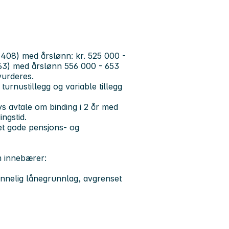
1408) med årslønn: kr. 525 000 -
1363) med årslønn 556 000 - 653
vurderes.
urnustillegg og variable tillegg
ys avtale om binding i 2 år med
ingstid.
t gode pensjons- og
m innebærer:
innelig lånegrunnlag, avgrenset