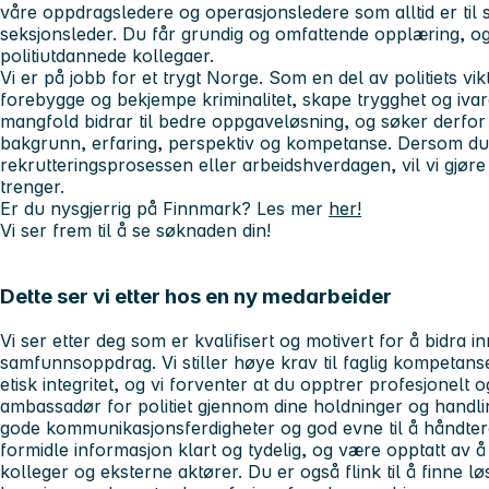
våre oppdragsledere og operasjonsledere som alltid er til s
seksjonsleder. Du får grundig og omfattende opplæring, 
politiutdannede kollegaer.
Vi er på jobb for et trygt Norge. Som en del av politiets v
forebygge og bekjempe kriminalitet, skape trygghet og ivare
mangfold bidrar til bedre oppgaveløsning, og søker derfo
bakgrunn, erfaring, perspektiv og kompetanse. Dersom du h
rekrutteringsprosessen eller arbeidshverdagen, vil vi gjøre 
trenger.
Er du nysgjerrig på Finnmark? Les mer
her!
Vi ser frem til å se søknaden din!
Dette ser vi etter hos en ny medarbeider
Vi ser etter deg som er kvalifisert og motivert for å bidra inn 
samfunnsoppdrag. Vi stiller høye krav til faglig kompetans
etisk integritet, og vi forventer at du opptrer profesjonel
ambassadør for politiet gjennom dine holdninger og handl
gode kommunikasjonsferdigheter og god evne til å håndtere 
formidle informasjon klart og tydelig, og være opptatt av
kolleger og eksterne aktører. Du er også flink til å finne lø