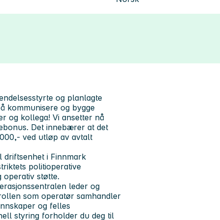
hendelsesstyrte og planlagte
il å kommunisere og bygge
 og kollega! Vi ansetter nå
ldebonus. Det innebærer at det
 000,- ved utløp av avtalt
l driftsenhet i Finnmark
triktets politioperative
 operativ støtte.
perasjonssentralen leder og
 I rollen som operatør samhandler
annskaper og felles
ll styring forholder du deg til