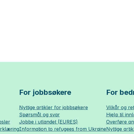
For jobbsøkere
For bedr
Nyttige artikler for jobbsøkere
Vilkår og ret
Spørsmål og svar
Hjelp til inn
sler
Jobbe i utlandet (EURES)
Overføre a
erklæring
Information to refugees from Ukraine
Nyttige artik