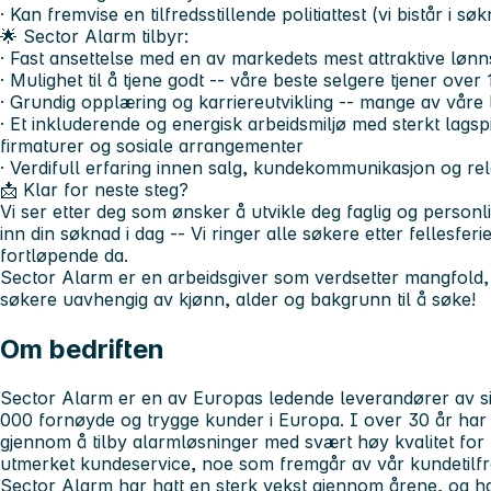
· Kan fremvise en tilfredsstillende politiattest (vi bistår i 
🌟
Sector Alarm tilbyr:
· Fast ansettelse med en av markedets mest attraktive løn
· Mulighet til å tjene godt -- våre beste selgere tjener ove
· Grundig opplæring og karriereutvikling -- mange av våre 
· Et inkluderende og energisk arbeidsmiljø med sterkt lagsp
firmaturer og sosiale arrangementer
· Verdifull erfaring innen salg, kundekommunikasjon og re
📩
Klar for neste steg?
Vi ser etter deg som ønsker å utvikle deg faglig og personli
inn din søknad i dag -- Vi ringer alle søkere etter fellesferi
fortløpende da.
Sector Alarm er en arbeidsgiver som verdsetter mangfold, o
søkere uavhengig av kjønn, alder og bakgrunn til å søke!
Om bedriften
Sector Alarm er en av Europas ledende leverandører av s
000 fornøyde og trygge kunder i Europa. I over 30 år har v
gjennom å tilby alarmløsninger med svært høy kvalitet for 
utmerket kundeservice, noe som fremgår av vår kundetilf
Sector Alarm har hatt en sterk vekst gjennom årene, og 