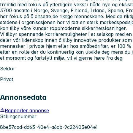
fremtid med fokus på ytterligere vekst i både nye og eksi
3700 ansatte i Norge, Sverige, Finland, Irland, Spania, Fra
har fokus på å ansette de riktige menneskene. Med de rikt
stedene i organisasjonen har vi tatt en sterk markedsposisjon
kan tilby våre kunder toppmoderne sikkerhetsløsninger.
Vi tilbyr spennende karrieremuligheter i et selskap med en 
deler vår lidenskap innen å tilby innovative produkter som g
mennesker i private hjem eller hos småbedrifter, er 100 %
etter en rolle der du kontinuerlig kan utvikle deg mens du 
et morsomt og fartsfylt miljø, vil vi gjerne høre fra deg.
Sektor
Privat
Annonsedata
Rapporter annonse
Stillingsnummer
8be57cad-dd63-40e4-a6cb-9c22403e04e1