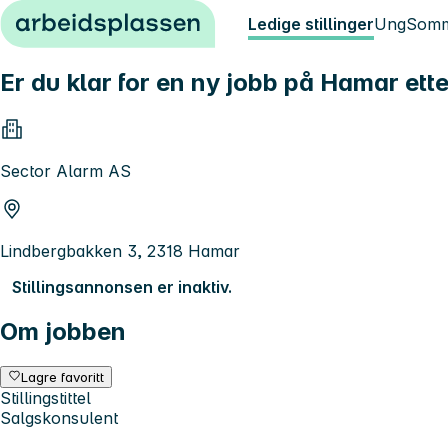
Hopp til innhold
Ledige stillinger
Ung
Somm
Er du klar for en ny jobb på Hamar ett
Sector Alarm AS
Lindbergbakken 3, 2318 Hamar
Stillingsannonsen er inaktiv.
Om jobben
Lagre favoritt
Stillingstittel
Salgskonsulent