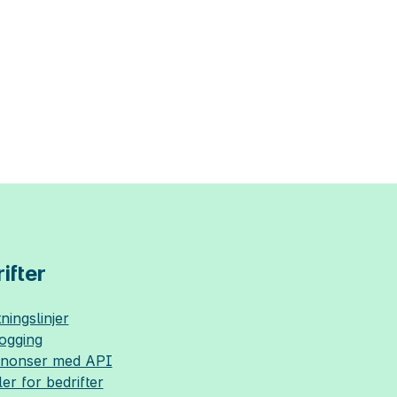
ifter
ningslinjer
logging
nnonser med API
ler for bedrifter