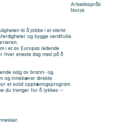
Arbeidsspråk
Norsk
igheten til å jobbe i et sterkt
sferdigheter og bygge verdifulle
rrieren.
eam i et av Europas ledende
 er hver eneste dag med på å
ende salg av brann- og
am og innebærer direkte
lbyr et solid opplæringsprogram
ne du trenger for å lykkes --
ennesker.