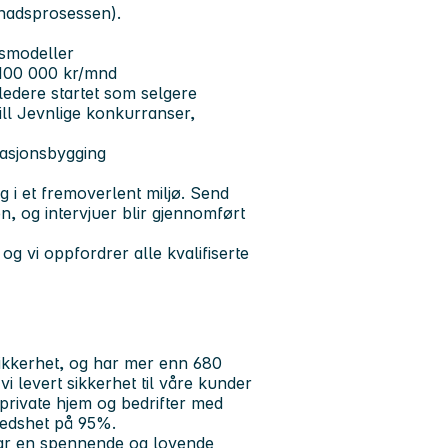
søknadsprosessen).
nsmodeller
r 100 000 kr/mnd
ledere startet som selgere
ill Jevnlige konkurranser,
lasjonsbygging
g i et fremoverlent miljø. Send
en, og intervjuer blir gjennomført
g vi oppfordrer alle kvalifiserte
ikkerhet, og har mer enn 680
i levert sikkerhet til våre kunder
private hjem og bedrifter med
redshet på 95%.
har en spennende og lovende