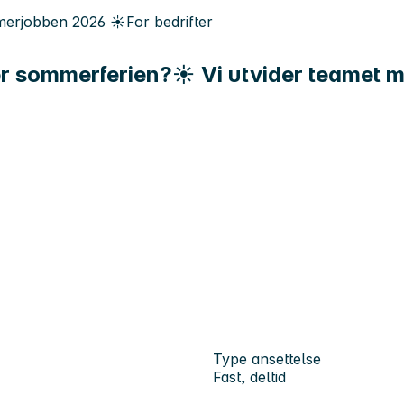
erjobben
2026
☀️
For bedrifter
er sommerferien?☀️ Vi utvider teamet me
Type ansettelse
Fast, deltid