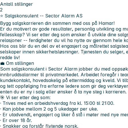
Antall stillinger
2
⭐
Salgskonsulent -- Sector Alarm AS
Bygg salgskarrieren din sammen med oss på Hamar!
Er du motivert av gode resultater, personlig utvikling og mul
fellesskap? Vi ser etter deg som ønsker å utvikle dine salg
relasjoner -- ferdigheter du vil ha nytte av gjennom hele ka
Hos oss blir du en del av et engasjert og målrettet salgst
selskaper innen sikkerhetsløsninger. Tjenesten du selger,
redde liv!
💼
Om stillingen
Som salgskonsulent i Sector Alarm jobber du med oppsøk
innbruddsalarmer til privatmarkedet. Arbeidet foregår i te
kundekontakt, hovedsakelig på ettermiddag og kveld. Vi ti
og tett oppfølging fra erfarne ledere som gir deg verktøye
enten du er ny i salg eller ønsker å ta nye steg i karrieren.
🎯
Vi ser etter deg som:
· Trives med en arbeidshverdag fra kl. 15:00 til 21:00.
· Kan jobbe mellom 2 og 5 ukedager per uke.
· Er utadvendt, engasjert og liker å stå i møter med nye m
· Er over 18 år.
· Snakker og forstår flytende norsk.