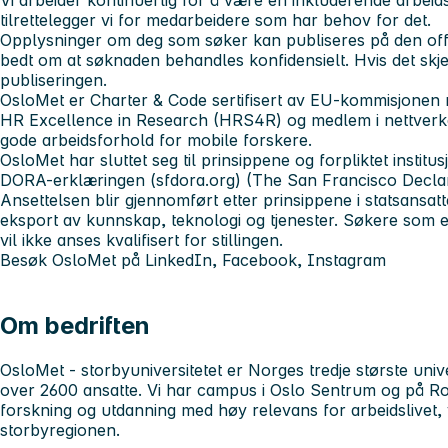
tilrettelegger vi for medarbeidere som har behov for det.
Opplysninger om deg som søker kan publiseres på den offe
bedt om at søknaden behandles konfidensielt. Hvis det skjer,
publiseringen.
OsloMet er
Charter & Code
sertifisert av
EU-kommisjonen
m
HR Excellence in Research
(HRS4R) og medlem i nettver
gode arbeidsforhold for mobile forskere.
OsloMet har sluttet seg til prinsippene og forpliktet institus
DORA-erklæringen (sfdora.org)
(The San Francisco Decla
Ansettelsen blir gjennomført etter prinsippene i
statsansat
eksport av kunnskap, teknologi og tjenester. Søkere som er
vil ikke anses kvalifisert for stillingen.
Besøk OsloMet på
LinkedIn
,
Facebook
,
Instagram
Om bedriften
OsloMet - storbyuniversitetet
er Norges tredje største univ
over 2600 ansatte. Vi har campus i Oslo Sentrum og på R
forskning og utdanning med høy relevans for arbeidslivet, 
storbyregionen.