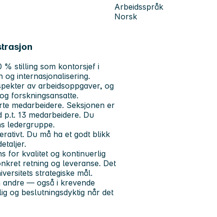
Arbeidsspråk
Norsk
strasjon
0 % stilling som kontorsjef i
n og internasjonalisering.
 spekter av arbeidsoppgaver, og
og forskningsansatte.
erte medarbeidere. Seksjonen er
d p.t. 13 medarbeidere. Du
ns ledergruppe.
rativt. Du må ha et godt blikk
etaljer.
 for kvalitet og kontinuerlig
onkret retning og leveranse. Det
iversitets strategiske mål.
m andre — også i krevende
ig og beslutningsdyktig når det