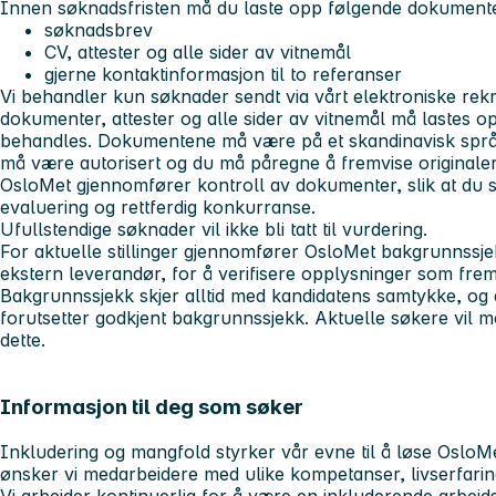
Innen søknadsfristen må du laste opp følgende dokumente
søknadsbrev
CV, attester og alle sider av vitnemål
gjerne kontaktinformasjon til to referanser
Vi behandler kun søknader sendt via vårt elektroniske rekr
dokumenter, attester og alle sider av vitnemål må lastes op
behandles. Dokumentene må være på et skandinavisk språk
må være autorisert og du må påregne å fremvise originaler 
OsloMet gjennomfører kontroll av dokumenter, slik at du s
evaluering og rettferdig konkurranse.
Ufullstendige søknader vil ikke bli tatt til vurdering.
For aktuelle stillinger gjennomfører OsloMet bakgrunnssj
ekstern leverandør, for å verifisere opplysninger som frem
Bakgrunnssjekk skjer alltid med kandidatens samtykke, og an
forutsetter godkjent bakgrunnssjekk. Aktuelle søkere vil
dette.
Informasjon til deg som søker
Inkludering og mangfold styrker vår evne til å løse Oslo
ønsker vi medarbeidere med ulike kompetanser, livserfari
Vi arbeider kontinuerlig for å være en inkluderende arbeid