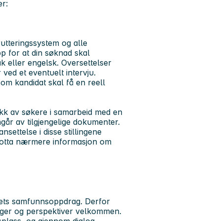
r:
utteringssystem og alle
p for at din søknad skal
 eller engelsk. Oversettelser
ved et eventuelt intervju.
om kandidat skal få en reell
ekk av søkere i samarbeid med en
går av tilgjengelige dokumenter.
settelse i disse stillingene
 motta nærmere informasjon om
Mets samfunnsoppdrag. Derfor
nger og perspektiver velkommen.
splass, og gjennom dialog