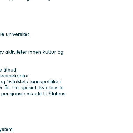
te universitet
v aktiviteter innen kultur og
e tilbud
 hjemmekontor
 og OsloMets lønnspolitikk i
år. For spesielt kvalifiserte
pensjonsinnskudd til Statens
system.