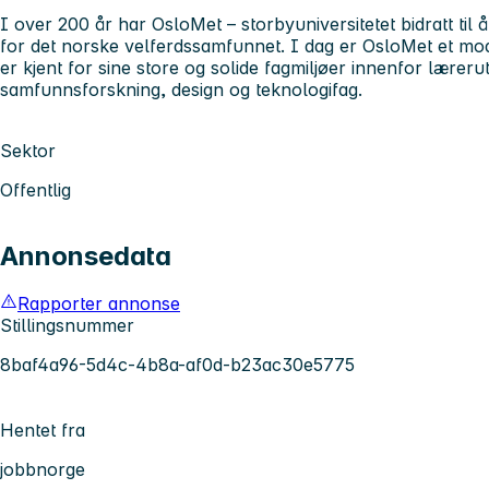
I over 200 år har OsloMet – storbyuniversitetet
bidratt ti
for det norske velferdssamfunnet. I dag er OsloMet et mo
er kjent for sine store og solide fagmiljøer innenfor læreru
samfunnsforskning, design og teknologifag.
Sektor
Offentlig
Annonsedata
Rapporter annonse
Stillingsnummer
8baf4a96-5d4c-4b8a-af0d-b23ac30e5775
Hentet fra
jobbnorge