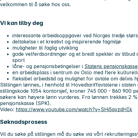
velkommen til å søke hos oss.
Vi kan tilby deg
interessante arbeidsoppgaver ved Norges tredje størs
deltakelse i et kreativt og inspirerende fagmiljø
muligheter til faglig utvikling
gode velferdsordninger og et bredt spekter av tilbud a
sport
låne- og pensjonsbetingelser i
Statens pensjonskasse
en arbeidsplass i sentrum av Oslo med flere kulturell
fleksibel arbeidstid og mulighet for avtale om delvis
Stillingen lønnes, i henhold til Hovedtariffavtalene i staten
stillingskode 1054 kontorsjef, kroner 745 000 - 860 900 per 
søkere kan høyere lønn vurderes. Fra lønnen trekkes 2 % 
pensjonskasse (SPK).
Video:
https://www.youtube.com/watch?v=SHi5avzdHIk
Søknadsprosess
Vil du søke på stillingen må du søke via vårt rekrutterings