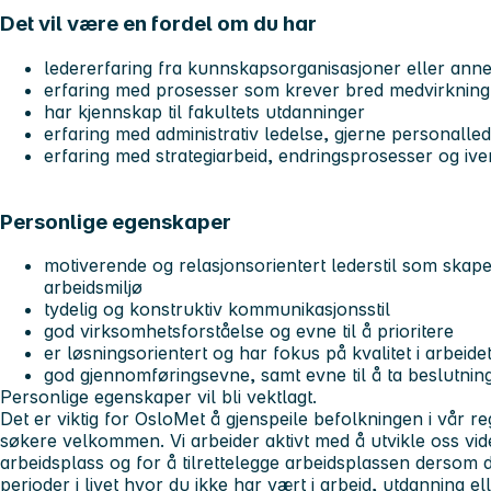
Det vil være en fordel om du har
ledererfaring fra kunnskapsorganisasjoner eller anne
erfaring med prosesser som krever bred medvirkning
har kjennskap til fakultets utdanninger
erfaring med administrativ ledelse, gjerne personalle
erfaring med strategiarbeid, endringsprosesser og iver
Personlige egenskaper
motiverende og relasjonsorientert lederstil som skap
arbeidsmiljø
tydelig og konstruktiv kommunikasjonsstil
god virksomhetsforståelse og evne til å prioritere
er løsningsorientert og har fokus på kvalitet i arbeide
god gjennomføringsevne, samt evne til å ta beslutning
Personlige egenskaper vil bli vektlagt.
Det er viktig for OsloMet å gjenspeile befolkningen i vår reg
søkere velkommen. Vi arbeider aktivt med å utvikle oss vi
arbeidsplass og for å tilrettelegge arbeidsplassen dersom 
perioder i livet hvor du ikke har vært i arbeid, utdanning e