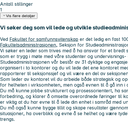
Antall stillinger
1
Vis flere detaljer
Vi søker deg som vil lede og utvikle studieadmini
Ved
Fakultet for samfunnsvitenskap
er det ledig en fast 10
Fakultetsadministrasjonen
, Seksjon for Studieadministrasjo
Vi søker en leder som trives med å ha ansvar for et bredt
som er trygg i møte med våre studenter og undervisnings- 
Studieadministrasjonen vår består av 31 dyktige og engasj
organisert i to kontorer og du vil lede det ene kontoret me
rapporterer til seksjonssjef og vil være en del av seksjone
Som leder av kontoret vil du arbeide både strategisk og ope
for helheten i virksomheten, men også evnen til å gå inn i d
Du må kunne jobbe strukturert og prosessorientert, ha sans
forbedring, og klarer å omsette overordnede føringer til k
er viktig at du har evne til å lede din enhet i samråd med un
Du må også kunne bygge tillit og skape resultater gjenno
situasjoner, ha overblikk og evne å se helhet og være tydel
trengs.