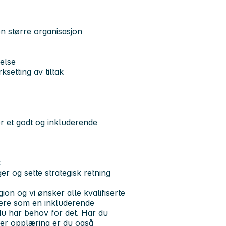
n større organisasjon
delse
ksetting av tiltak
er et godt og inkluderende
t
er og sette strategisk retning
ion og vi ønsker alle kvalifiserte
dere som en inkluderende
du har behov for det. Har du
ller opplæring er du også