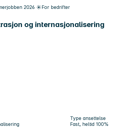
erjobben
2026
☀️
For bedrifter
trasjon og internasjonalisering
Type ansettelse
alisering
Fast, heltid 100%