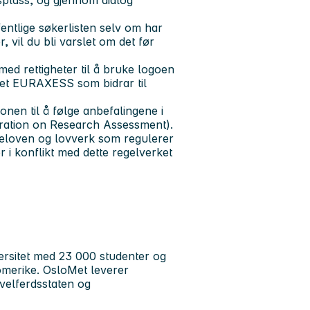
ntlige søkerlisten selv om har
 vil du bli varslet om det før
ed rettigheter til å bruke logoen
ket
EURAXESS
som bidrar til
jonen til å følge anbefalingene i
ration on Research Assessment).
teloven
og lovverk som regulerer
 i konflikt med dette regelverket
ersitet med 23 000 studenter og
omerike. OsloMet leverer
velferdsstaten og