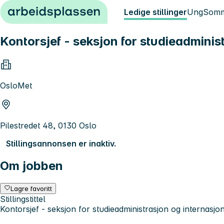
Hopp til innhold
Ledige stillinger
Ung
Somm
Kontorsjef - seksjon for studieadminis
OsloMet
Pilestredet 48, 0130 Oslo
Stillingsannonsen er inaktiv.
Om jobben
Lagre favoritt
Stillingstittel
Kontorsjef - seksjon for studieadministrasjon og internasjon