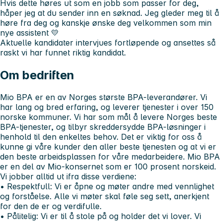
Hvis dette høres ut som en jobb som passer for deg,
håper jeg at du sender inn en søknad. Jeg gleder meg til å
høre fra deg og kanskje ønske deg velkommen som min
nye assistent 💛
Aktuelle kandidater intervjues fortløpende og ansettes så
raskt vi har funnet riktig kandidat.
Om bedriften
Mio BPA er en av Norges største BPA-leverandører. Vi
har lang og bred erfaring, og leverer tjenester i over 150
norske kommuner. Vi har som mål å levere Norges beste
BPA-tjenester, og tilbyr skreddersydde BPA-løsninger i
henhold til den enkeltes behov. Det er viktig for oss å
kunne gi våre kunder den aller beste tjenesten og at vi er
den beste arbeidsplassen for våre medarbeidere. Mio BPA
er en del av Mio-konsernet som er 100 prosent norskeid.
Vi jobber alltid ut ifra disse verdiene:
• Respektfull:
Vi er åpne og møter andre med vennlighet
og forståelse. Alle vi møter skal føle seg sett, anerkjent
for den de er og verdifulle.
• Pålitelig:
Vi er til å stole på og holder det vi lover. Vi