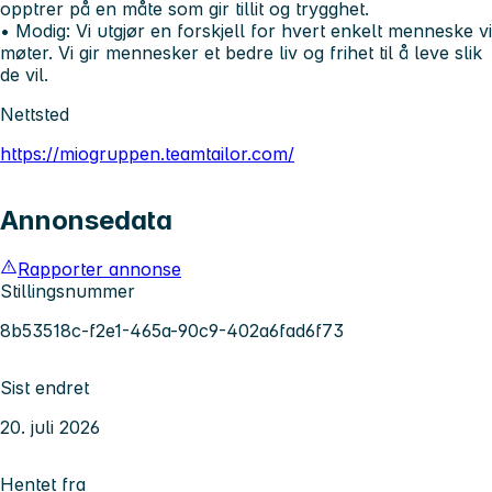
opptrer på en måte som gir tillit og trygghet.
• Modig:
Vi utgjør en forskjell for hvert enkelt menneske vi
møter. Vi gir mennesker et bedre liv og frihet til å leve slik
de vil.
Nettsted
https://miogruppen.teamtailor.com/
Annonsedata
Rapporter annonse
Stillingsnummer
8b53518c-f2e1-465a-90c9-402a6fad6f73
Sist endret
20. juli 2026
Hentet fra