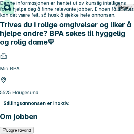
Denne informasjonen er hentet ut av kunstig intelligens
Hopp til innhold
Meny
for å hjelpe deg å finne relevante jobber. I noen få tilfeller
kan det være feil, så husk å sjekke hele annonsen.
Trives du i rolige omgivelser og liker å
hjelpe andre? BPA søkes til hyggelig
og rolig dame💛
Mio BPA
5525 Haugesund
Stillingsannonsen er inaktiv.
Om jobben
Lagre favoritt