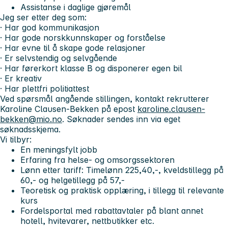
Assistanse i daglige gjøremål
Jeg ser etter deg som:
· Har god kommunikasjon
· Har gode norskkunnskaper og forståelse
· Har evne til å skape gode relasjoner
· Er selvstendig og selvgående
· Har førerkort klasse B og disponerer egen bil
· Er kreativ
· Har plettfri politiattest
Ved spørsmål angående stillingen, kontakt rekrutterer
Karoline Clausen-Bekken på epost
karoline.clausen-
bekken@mio.no
. Søknader sendes inn via eget
søknadsskjema.
Vi tilbyr:
En meningsfylt jobb
Erfaring fra helse- og omsorgssektoren
Lønn etter tariff: Timelønn 225,40,-, kveldstillegg på
60,- og helgetillegg på 57,-
Teoretisk og praktisk opplæring, i tillegg til relevante
kurs
Fordelsportal med rabattavtaler på blant annet
hotell, hvitevarer, nettbutikker etc.