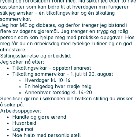
ryddig og forutsigbart rundt meg. Nå søker jeg etter to nye
assistenter som kan bidra til at hverdagen min fungerer
slik jeg ønsker – én
tilkallingsvikar
og én
tilkalling
sommervikar
.
Jeg har ME og diabetes, og derfor trenger jeg bistand i
flere av dagens gjøremål. Jeg trenger en trygg og rolig
person som kan hjelpe meg med praktiske oppgaver. Hos
meg får du en arbeidsdag med tydelige rutiner og en god
atmosfære.
Stillingsstørrelse og arbeidstid:
Jeg søker nå etter:
Tilkallingsvikar
– oppstart snarest
Tilkalling sommervikar
– 1. juli til 23. august
Hverdager kl. 10–16
En helgedag hver tredje helg
Annenhver torsdag kl. 14–20
Spesifiser gjerne i søknaden din hvilken stilling du ønsker
å søke på.
Arbeidsoppgaver:
Handle og gjøre ærend
Husarbeid
Lage mat
Noe hjelp med personlig stell