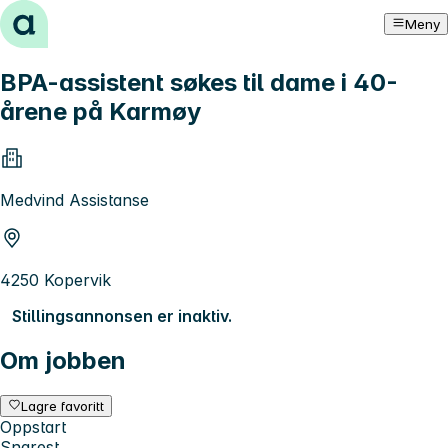
Hopp til innhold
Meny
BPA-assistent søkes til dame i 40-
årene på Karmøy
Medvind Assistanse
4250 Kopervik
Stillingsannonsen er inaktiv.
Om jobben
Lagre favoritt
Oppstart
Snarest