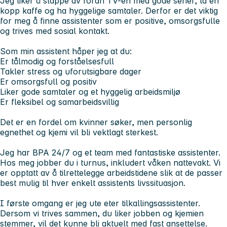
Jeg liker å slappe av foran TV-en med gode serier, ta en
kopp kaffe og ha hyggelige samtaler. Derfor er det viktig
for meg å finne assistenter som er positive, omsorgsfulle
og trives med sosial kontakt.
Som min assistent håper jeg at du:
Er tålmodig og forståelsesfull
Takler stress og uforutsigbare dager
Er omsorgsfull og positiv
Liker gode samtaler og et hyggelig arbeidsmiljø
Er fleksibel og samarbeidsvillig
Det er en fordel om kvinner søker, men personlig
egnethet og kjemi vil bli vektlagt sterkest.
Jeg har BPA 24/7 og et team med fantastiske assistenter.
Hos meg jobber du i turnus, inkludert våken nattevakt. Vi
er opptatt av å tilrettelegge arbeidstidene slik at de passer
best mulig til hver enkelt assistents livssituasjon.
I første omgang er jeg ute eter tilkallingsassistenter.
Dersom vi trives sammen, du liker jobben og kjemien
stemmer, vil det kunne bli aktuelt med fast ansettelse.