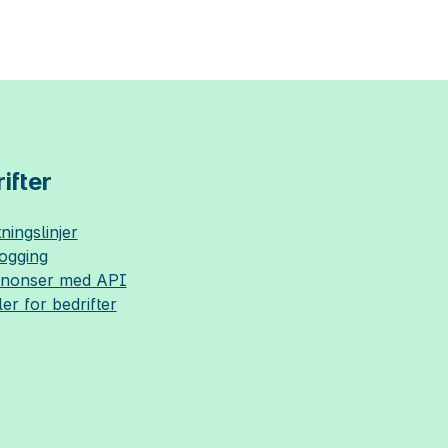
ifter
ningslinjer
logging
nnonser med API
ler for bedrifter