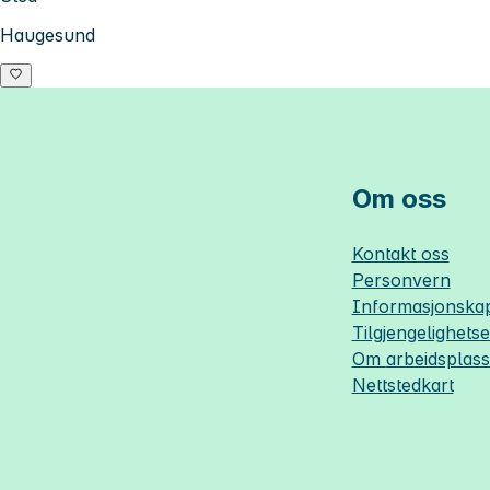
Haugesund
Om oss
Kontakt oss
Personvern
Informasjonskap
Tilgjengelighets
Om
arbeidsplas
Nettstedkart