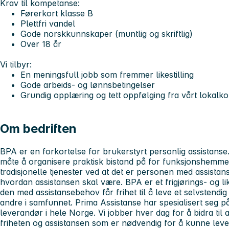
Krav til kompetanse:
Førerkort klasse B
Plettfri vandel
Gode norskkunnskaper (muntlig og skriftlig)
Over 18 år
Vi tilbyr:
En meningsfull jobb som fremmer likestilling
Gode arbeids- og lønnsbetingelser
Grundig opplæring og tett oppfølging fra vårt lokalk
Om bedriften
BPA er en forkortelse for brukerstyrt personlig assistanse.
måte å organisere praktisk bistand på for funksjonshemmed
tradisjonelle tjenester ved at det er personen med assis
hvordan assistansen skal være. BPA er et frigjørings- og lik
den med assistansebehov får frihet til å leve et selvstendig o
andre i samfunnet. Prima Assistanse har spesialisert seg p
leverandør i hele Norge. Vi jobber hver dag for å bidra ti
friheten og assistansen som er nødvendig for å kunne leve e