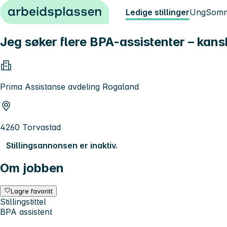
Hopp til innhold
Ledige stillinger
Ung
Somm
Jeg søker flere BPA-assistenter – kans
Prima Assistanse avdeling Rogaland
4260 Torvastad
Stillingsannonsen er inaktiv.
Om jobben
Lagre favoritt
Stillingstittel
BPA assistent