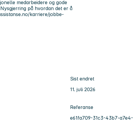
fesjonelle medarbeidere og gode
. Nysgjerring på hvordan det er å
assistanse.no/karriere/jobbe-
Sist endret
11. juli 2026
Referanse
e61fa709-31c3-43b7-a7e4-