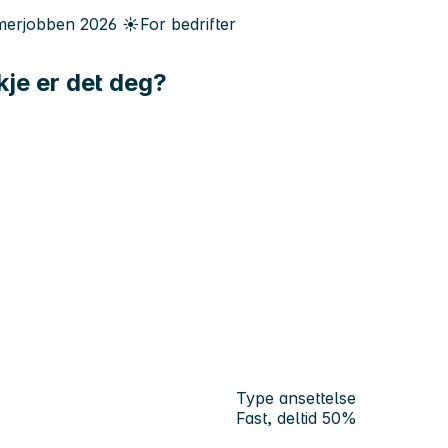
erjobben
2026
☀️
For bedrifter
kje er det deg?
Type ansettelse
Fast, deltid 50%