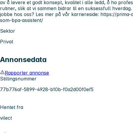
av å levere et godt konsept, kvalitet i alle ledd, å ha pro
rutiner, slik at vi sammen bidrar til en suksessfull hverdag
jobbe hos oss? Les mer på vår karriereside: https://prima-
som-bpa-assistent/
Sektor
Privat
Annonsedata
Rapporter annonse
Stillingsnummer
77b776af-5899-4928-b10b-f0a2d00f0ef5
Hentet fra
vilect