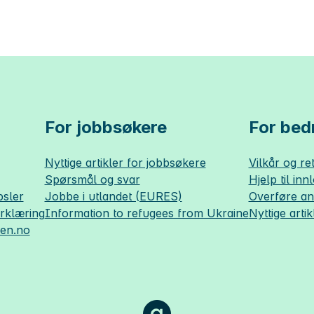
For jobbsøkere
For bedr
Nyttige artikler for jobbsøkere
Vilkår og ret
Spørsmål og svar
Hjelp til inn
sler
Jobbe i utlandet (EURES)
Overføre a
erklæring
Information to refugees from Ukraine
Nyttige artik
sen.no