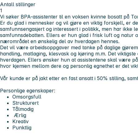
Antall stillinger
1
Vi søker BPA-assistenter til en voksen kvinne bosatt på To
Er du glad i mennesker og vil gjøre en viktig forskjell, er 
samfunnsengasjert og interessert i politikk, men har ikke leng
samfunnsdebatten. Ellers er hun glad i frisk luft og natur o
nærområdet en ønskelig del av hverdagen hennes.
Det vil være arbeidsoppgaver med tanke på daglige gjøre
handling, matlaging, klesvask og kjøring m.m. Det viktigste e
hverdagen. Ellers ønsker hun at assistentene skal være på
hvor kjemien mellom dere og personlig egnethet er det vikt
Vår kunde er på jakt etter en fast ansatt i 50% stilling, samt
Personlige egenskaper:
Omsorgsfull
Strukturert
Tålmodig
Ærlig
Kreativ
Punktlig