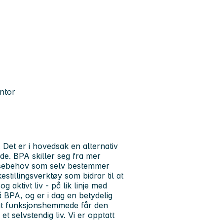
ontor
 Det er i hovedsak en alternativ
e. BPA skiller seg fra mer
tansebehov som selv bestemmer
estillingsverktøy som bidrar til at
g aktivt liv - på lik linje med
å BPA, og er i dag en betydelig
l at funksjonshemmede får den
t selvstendig liv. Vi er opptatt