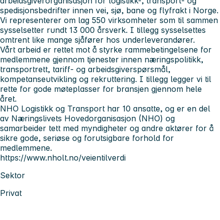
arbeidsgiverorganisasjon for logistikk-, transport- og
spedisjonsbedrifter innen vei, sjø, bane og flyfrakt i Norge.
Vi representerer om lag 550 virksomheter som til sammen
sysselsetter rundt 13 000 årsverk. I tillegg sysselsettes
omtrent like mange sjåfører hos underleverandører.
Vårt arbeid er rettet mot å styrke rammebetingelsene for
medlemmene gjennom tjenester innen næringspolitikk,
transportrett, tariff- og arbeidsgiverspørsmål,
kompetanseutvikling og rekruttering. I tillegg legger vi til
rette for gode møteplasser for bransjen gjennom hele
året.
NHO Logistikk og Transport har 10 ansatte, og er en del
av Næringslivets Hovedorganisasjon (NHO) og
samarbeider tett med myndigheter og andre aktører for å
sikre gode, seriøse og forutsigbare forhold for
medlemmene.
https://www.nholt.no/veientilverdi
Sektor
Privat