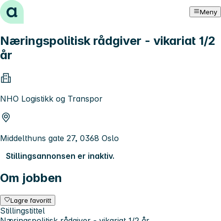
Hopp til innhold
Meny
Næringspolitisk rådgiver - vikariat 1/2
år
NHO Logistikk og Transpor
Middelthuns gate 27, 0368 Oslo
Stillingsannonsen er inaktiv.
Om jobben
Lagre favoritt
Stillingstittel
Næringspolitisk rådgiver - vikariat 1/2 år